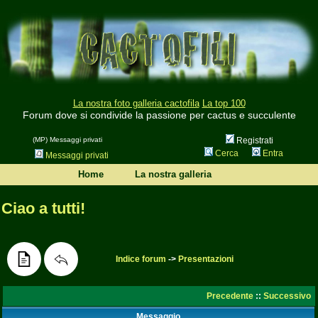
La nostra foto galleria cactofila
La top 100
Forum dove si condivide la passione per cactus e succulente
(MP) Messaggi privati
Registrati
Cerca
Entra
Messaggi privati
Home
La nostra galleria
Ciao a tutti!
Indice forum
->
Presentazioni
Precedente
::
Successivo
Messaggio