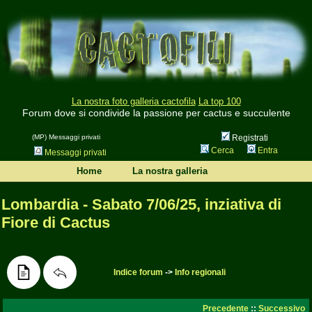
La nostra foto galleria cactofila
La top 100
Forum dove si condivide la passione per cactus e succulente
(MP) Messaggi privati
Registrati
Cerca
Entra
Messaggi privati
Home
La nostra galleria
Lombardia - Sabato 7/06/25, inziativa di
Fiore di Cactus
Indice forum
->
Info regionali
Precedente
::
Successivo