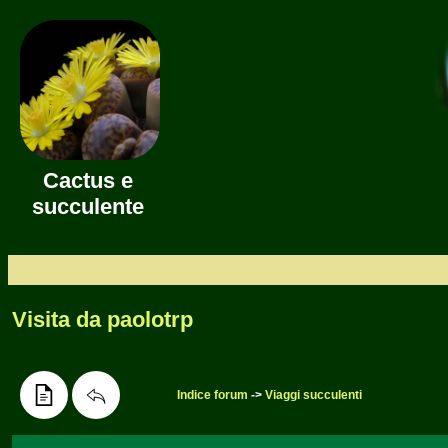
Cactus e
succulente
Visita da paolotrp
Indice forum
->
Viaggi succulenti