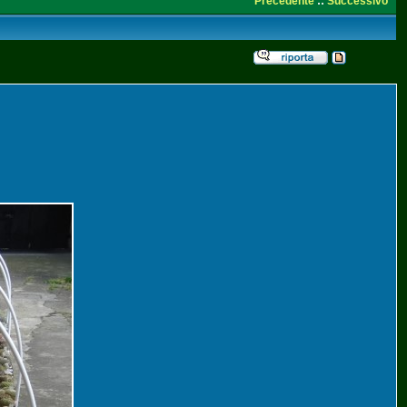
Precedente
::
Successivo