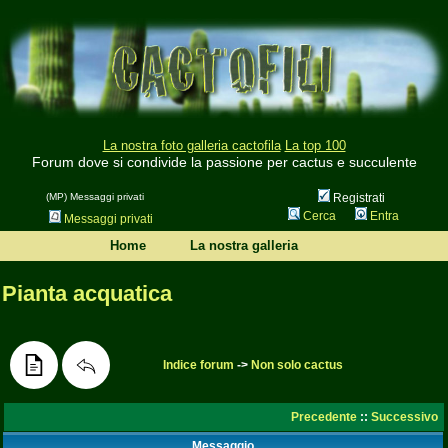
La nostra foto galleria cactofila
La top 100
Forum dove si condivide la passione per cactus e succulente
(MP) Messaggi privati
Registrati
Cerca
Entra
Messaggi privati
Home
La nostra galleria
Pianta acquatica
Indice forum
->
Non solo cactus
Precedente
::
Successivo
Messaggio