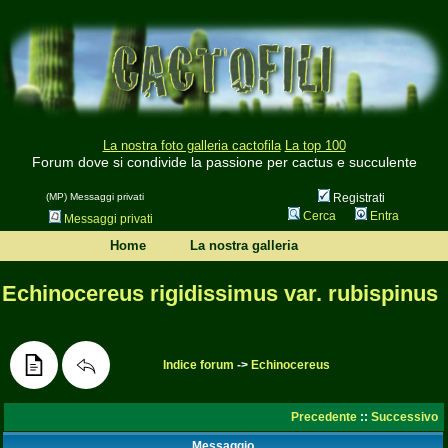
La nostra foto galleria cactofila
La top 100
Forum dove si condivide la passione per cactus e succulente
(MP) Messaggi privati
Registrati
Cerca
Entra
Messaggi privati
Home
La nostra galleria
Echinocereus rigidissimus var. rubispinus
Indice forum
->
Echinocereus
Precedente
::
Successivo
Messaggio