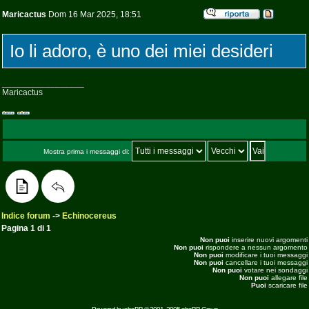
Maricactus
Dom 16 Mar 2025, 18:51
Io li adoro, è uno dei miei desideri
_________________
Maricactus
Mostra prima i messaggi di:
Indice forum
->
Echinocereus
Pagina
1
di
1
Non puoi
inserire nuovi argomenti
Non puoi
rispondere a nessun argomento
Non puoi
modificare i tuoi messaggi
Non puoi
cancellare i tuoi messaggi
Non puoi
votare nei sondaggi
Non puoi
allegare file
Puoi
scaricare file