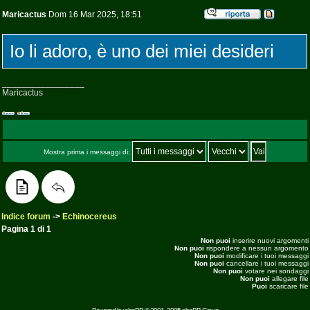
Maricactus
Dom 16 Mar 2025, 18:51
Io li adoro, è uno dei miei desideri
_________________
Maricactus
Mostra prima i messaggi di:
Indice forum
->
Echinocereus
Pagina
1
di
1
Non puoi
inserire nuovi argomenti
Non puoi
rispondere a nessun argomento
Non puoi
modificare i tuoi messaggi
Non puoi
cancellare i tuoi messaggi
Non puoi
votare nei sondaggi
Non puoi
allegare file
Puoi
scaricare file