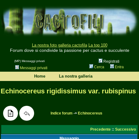
La nostra foto galleria cactofila
La top 100
Forum dove si condivide la passione per cactus e succulente
(MP) Messaggi privati
Registrati
Cerca
Entra
Messaggi privati
Home
La nostra galleria
Echinocereus rigidissimus var. rubispinus
Indice forum
->
Echinocereus
Precedente
::
Successivo
Messaggio