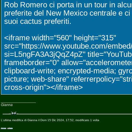
Rob Romero ci porta in un tour in alc
preferite del New Mexico centrale e ci
suoi cactus preferiti.
<iframe width="560" height="315"
src="https://www.youtube.com/emb
si=L5ngFA3A3jQqZ4pZ" title="YouTube
frameborder="0" allow="accelerometer
clipboard-write; encrypted-media; gyro
picture; web-share" referrerpolicy="str
cross-origin"></iframe>
_________________
Gianna
L'ultima modifica di Gianna il Dom 15 Dic 2024, 17:52, modificato 1 volta