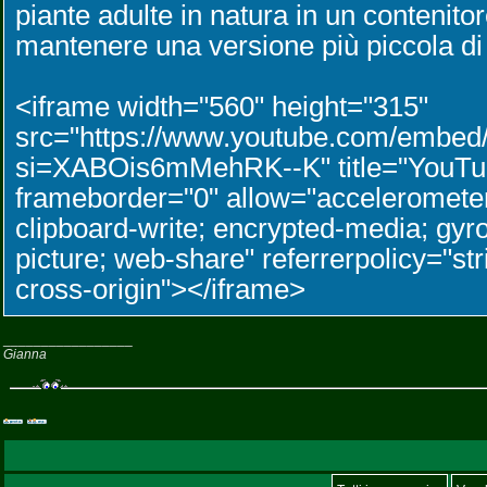
piante adulte in natura in un contenito
mantenere una versione più piccola di 
<iframe width="560" height="315"
src="https://www.youtube.com/embe
si=XABOis6mMehRK--K" title="YouTub
frameborder="0" allow="accelerometer
clipboard-write; encrypted-media; gyro
picture; web-share" referrerpolicy="str
cross-origin"></iframe>
_________________
Gianna