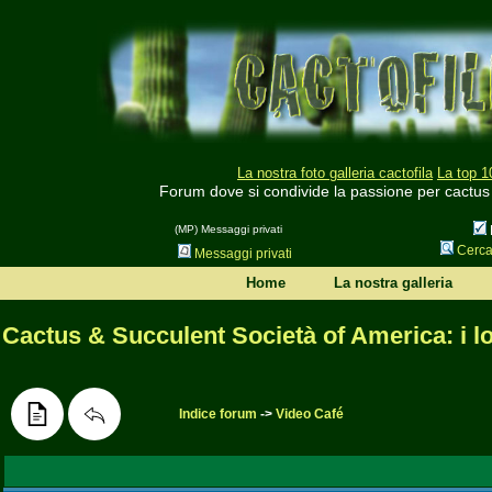
La nostra foto galleria cactofila
La top 1
Forum dove si condivide la passione per cactus
(MP) Messaggi privati
Cerc
Messaggi privati
Home
La nostra galleria
Cactus & Succulent Società of America: i l
Indice forum
->
Video Café