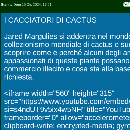
Gianna
Dom 15 Dic 2024, 17:51
I CACCIATORI DI CACTUS
Jared Margulies si addentra nel mond
collezionismo mondiale di cactus e su
scoprire come e perché alcuni degli a
appassionati di queste piante possano 
commercio illecito e cosa sta alla bas
richiesta.
<iframe width="560" height="315"
src="https://www.youtube.com/em
si=s4ndUT9v5ix4w5NH" title="YouTube
frameborder="0" allow="accelerometer
clipboard-write; encrypted-media; gyro