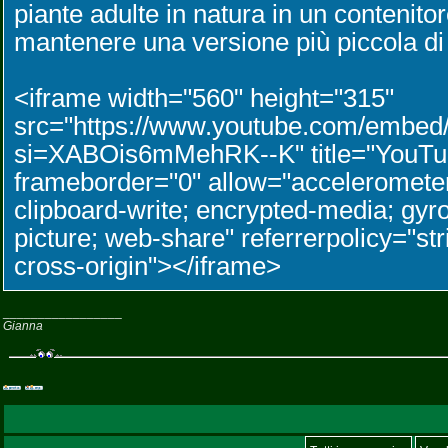
piante adulte in natura in un contenito
mantenere una versione più piccola di 
<iframe width="560" height="315"
src="https://www.youtube.com/embe
si=XABOis6mMehRK--K" title="YouTub
frameborder="0" allow="accelerometer
clipboard-write; encrypted-media; gyro
picture; web-share" referrerpolicy="str
cross-origin"></iframe>
_________________
Gianna