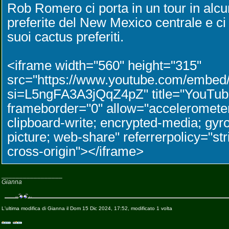
Rob Romero ci porta in un tour in alc
preferite del New Mexico centrale e ci
suoi cactus preferiti.
<iframe width="560" height="315"
src="https://www.youtube.com/emb
si=L5ngFA3A3jQqZ4pZ" title="YouTube
frameborder="0" allow="accelerometer
clipboard-write; encrypted-media; gyro
picture; web-share" referrerpolicy="str
cross-origin"></iframe>
_________________
Gianna
L'ultima modifica di Gianna il Dom 15 Dic 2024, 17:52, modificato 1 volta