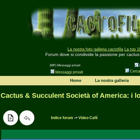
La nostra foto galleria cactofila
La top 1
Forum dove si condivide la passione per cactus
(MP) Messaggi privati
Cerc
Messaggi privati
Home
La nostra galleria
Cactus & Succulent Società of America: i l
Indice forum
->
Video Café