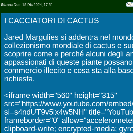
Gianna
Dom 15 Dic 2024, 17:51
I CACCIATORI DI CACTUS
Jared Margulies si addentra nel mond
collezionismo mondiale di cactus e su
scoprire come e perché alcuni degli a
appassionati di queste piante possano 
commercio illecito e cosa sta alla bas
richiesta.
<iframe width="560" height="315"
src="https://www.youtube.com/em
si=s4ndUT9v5ix4w5NH" title="YouTube
frameborder="0" allow="accelerometer
clipboard-write; encrypted-media; gyro