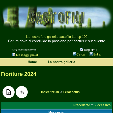
La nostra foto galleria cactofila
La top 100
Forum dove si condivide la passione per cactus e succulente
(MP) Messaggi privati
Registrati
Cerca
Entra
Messaggi privati
Home
La nostra galleria
Fioriture 2024
Indice forum
->
Ferocactus
Precedente
::
Successivo
Messaggio