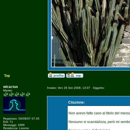
Top
wicactus
Inviato: Ven 26 Set 2008, 13:07 Oggetto:
Master
Citazione:
Non avevo fatto caso al titolo del mess
Registrato: 06/08/07 07:45
Nessuno si scandalizza, però mi sembr
Età: 71
Messaggi: 1666
Residenza: Livorno