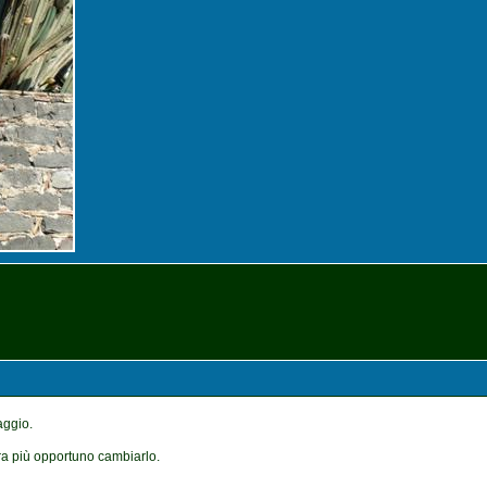
aggio.
a più opportuno cambiarlo.