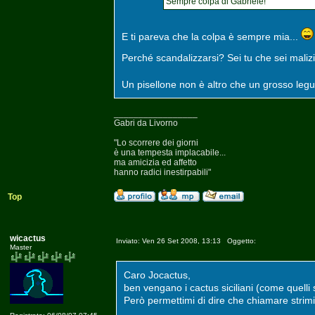
Sempre colpa di Gabriele!
E ti pareva che la colpa è sempre mia...
Perché scandalizzarsi? Sei tu che sei maliz
Un pisellone non è altro che un grosso legu
_________________
Gabri da Livorno
"Lo scorrere dei giorni
è una tempesta implacabile...
ma amicizia ed affetto
hanno radici inestirpabili"
Top
wicactus
Inviato: Ven 26 Set 2008, 13:13 Oggetto:
Master
Caro Jocactus,
ben vengano i cactus siciliani (come quelli s
Però permettimi di dire che chiamare strimin