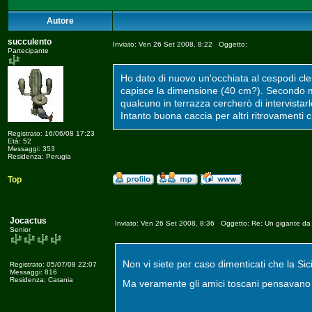
Autore
succulento
Inviato: Ven 26 Set 2008, 8:22 Oggetto:
Partecipante
Ho dato di nuovo un'occhiata al cespodi cleis
capisce la dimensione (40 cm?). Secondo me 
qualcuno in terrazza cercherò di intervistarl
Intanto buona caccia per altri ritrovamenti ci
Registrato: 16/06/08 17:23
Età: 52
Messaggi: 353
Residenza: Perugia
Top
Jocactus
Inviato: Ven 26 Set 2008, 8:36 Oggetto: Re: Un gigante da 7
Senior
Non vi siete per caso dimenticati che la Sic
Registrato: 05/07/08 22:07
Messaggi: 816
Residenza: Catania
Ma veramente gli amici toscani pensavano 