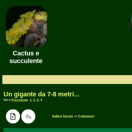
Cactus e
succulente
Un gigante da 7-8 metri...
Vai a
Precedente
1
,
2
,
3
,
4
Indice forum
->
Colonnari