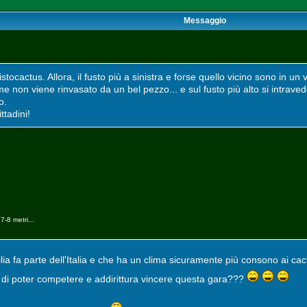
Messaggio
tocactus. Allora, il fusto più a sinistra e forse quello vicino sono in un 
non viene rinvasato da un bel pezzo... e sul fusto più alto si intrave
o.
ttadini!
-8 metri...
ilia fa parte dell'Italia e che ha un clima sicuramente più consono ai c
di poter competere e addirittura vincere questa gara???