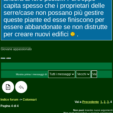
capita spesso che i proprietari delle
serre/case non possano più gestire
queste piante ed esse finiscono per
essere abbandonate se non distrutte
per creare nuovi edifici
.
_________________
Giovane appassionato
Mostra prima i messaggi di:
Indice forum
->
Colonnari
Vai a
Precedente
1
,
2
,
3
,
4
Pagina
4
di
4
Non puoi
inserire nuovi argomenti
Non puoi
rispondere a nessun argomento