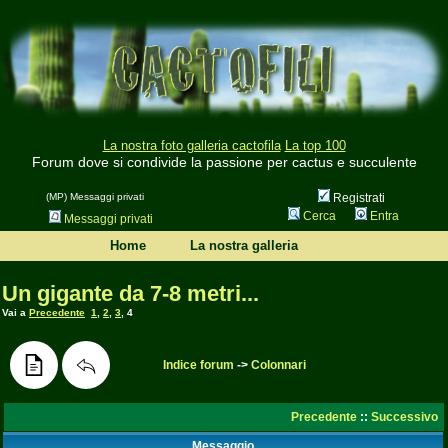
La nostra foto galleria cactofila
La top 100
Forum dove si condivide la passione per cactus e succulente
(MP) Messaggi privati
Registrati
Cerca
Entra
Messaggi privati
Home
La nostra galleria
Un gigante da 7-8 metri...
Vai a
Precedente
1
,
2
,
3
,
4
Indice forum
->
Colonnari
Precedente
::
Successivo
Messaggio