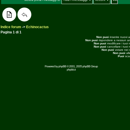
Indice forum
->
Echinocactus
Pagina
1
di
1
Non puoi
inserire nuovi 
Non puoi
rispondere a nessun a
Non puoi
modificare i tuoi
Non puoi
cancellare i tuoi
Non puoi
votare nei 
Non puoi
all
Puoi
scar
Powered by
phpBB
© 2001, 2005 phpBB Group
phpbb.it