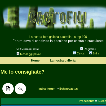
La nostra foto galleria cactofila
La top 100
Forum dove si condivide la passione per cactus e succulente
(MP) Messaggi privati
Registrati
Cerca
Entra
Messaggi privati
Home
La nostra galleria
Me lo consigliate?
Indice forum
->
Echinocactus
Precedente
::
Succe