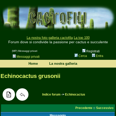
La nostra foto galleria cactofila
La top 100
Forum dove si condivide la passione per cactus e succulente
(MP) Messaggi privati
Registrati
Cerca
Entra
Messaggi privati
Home
La nostra galleria
Echinocactus grusonii
Indice forum
->
Echinocactus
Precedente
::
Successivo
Messaggio