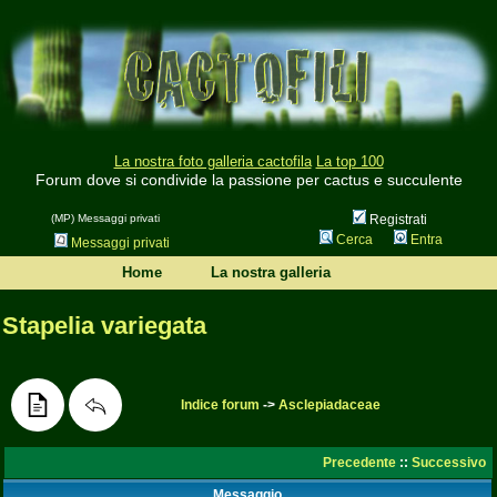
La nostra foto galleria cactofila
La top 100
Forum dove si condivide la passione per cactus e succulente
(MP) Messaggi privati
Registrati
Cerca
Entra
Messaggi privati
Home
La nostra galleria
Stapelia variegata
Indice forum
->
Asclepiadaceae
Precedente
::
Successivo
Messaggio