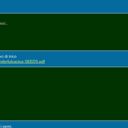
uci...
i di trico
nderfulcactus-SEEDS.pdf
i semi.