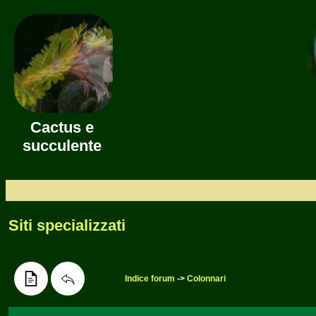
Cactus e
succulente
Siti specializzati
Indice forum
->
Colonnari