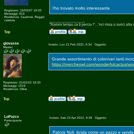
l'ho trovato molto interessante
Registrato: 16/05/07 16:05
Messaggi: 623
Residenza: Caulonia, Reggio
_________________
calabria
"Rammi tempu ca ti perciu !"....'nci rissa u surici alla n
Top
giovasse
Inviato: Lun 21 Feb 2022, 6:34 Oggetto:
Master
Grande assortimento di colonnari tanti incroc
https://mercheowl.com/wonderfulcactus/wo
Registrato: 01/02/22 18:30
Messaggi: 1519
Residenza: Olbia
Top
LoPozco
Inviato: Sab 23 Apr 2022, 9:39 Oggetto:
Partecipante
Patrick Noll, ibrida come un pazzo e vende 