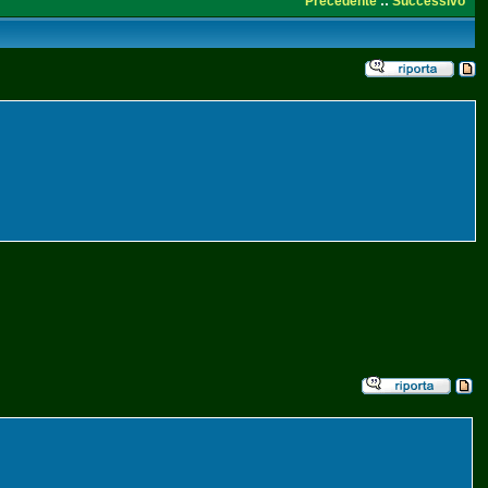
Precedente
::
Successivo