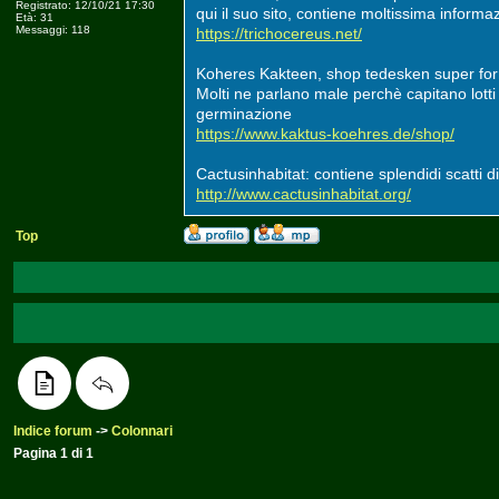
Registrato: 12/10/21 17:30
qui il suo sito, contiene moltissima informa
Età: 31
Messaggi: 118
https://trichocereus.net/
Koheres Kakteen, shop tedesken super forn
Molti ne parlano male perchè capitano lotti
germinazione
https://www.kaktus-koehres.de/shop/
Cactusinhabitat: contiene splendidi scatti d
http://www.cactusinhabitat.org/
Top
Indice forum
->
Colonnari
Pagina
1
di
1