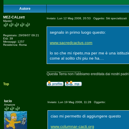
Autore
MEZ-CALzett
Inviato: Lun 12 Mag 2008, 20:53 Oggetto: Siti specializzati
Master
segnalo in primo luogo questo:
Registrato: 29/09/07 09:21
Età: 39
Messaggi: 1257
www.sacredcactus.com
Residenza: Roma
lo so che mi ripeto,ma per me è una istituzi
come al solito chi piu ne ha....
_________________
Questa Terra non l'abbiamo ereditata dai nostri padri, m
Top
lucio
Inviato: Lun 19 Mag 2008, 11:28 Oggetto:
Amatore
ciao mi permetto di aggiungere questo
www.columnar-cacti.org