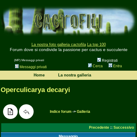
La nostra foto galleria cactofila
La top 100
Forum dove si condivide la passione per cactus e succulente
(MP) Messaggi privati
Registrati
Cerca
Entra
Messaggi privati
Home
La nostra galleria
Operculicarya decaryi
Indice forum
->
Galleria
Precedente
::
Successivo
Messaggio