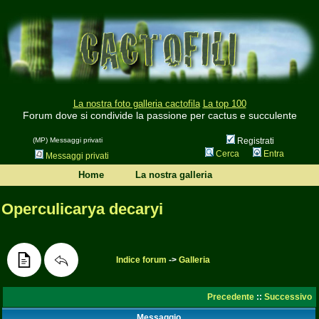
La nostra foto galleria cactofila
La top 100
Forum dove si condivide la passione per cactus e succulente
(MP) Messaggi privati
Registrati
Cerca
Entra
Messaggi privati
Home
La nostra galleria
Operculicarya decaryi
Indice forum
->
Galleria
Precedente
::
Successivo
Messaggio