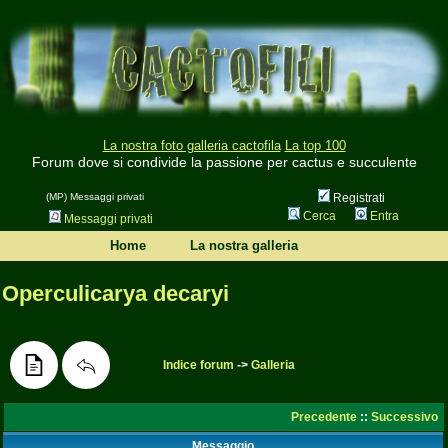
La nostra foto galleria cactofila
La top 100
Forum dove si condivide la passione per cactus e succulente
(MP) Messaggi privati
Registrati
Cerca
Entra
Messaggi privati
Home
La nostra galleria
Operculicarya decaryi
Indice forum
->
Galleria
Precedente
::
Successivo
Messaggio