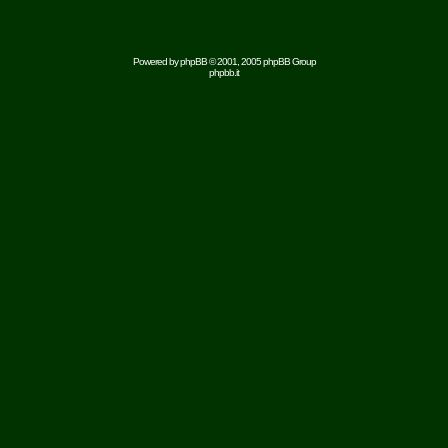
Powered by
phpBB
© 2001, 2005 phpBB Group
phpbb.it