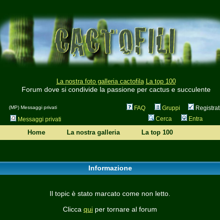
La nostra foto galleria cactofila
La top 100
Forum dove si condivide la passione per cactus e succulente
(MP) Messaggi privati
FAQ
Gruppi
Registrat
Cerca
Entra
Messaggi privati
Home
La nostra galleria
La top 100
Informazione
Il topic è stato marcato come non letto.
Clicca
qui
per tornare al forum