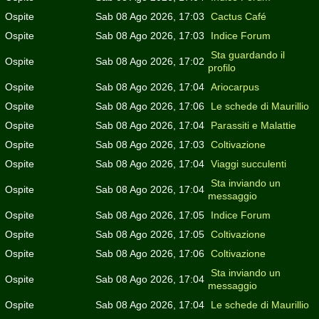
Ospite
Sab 08 Ago 2026, 17:03
Cactus Café
Ospite
Sab 08 Ago 2026, 17:03
Indice Forum
Sta guardando il
Ospite
Sab 08 Ago 2026, 17:02
profilo
Ospite
Sab 08 Ago 2026, 17:04
Ariocarpus
Ospite
Sab 08 Ago 2026, 17:06
Le schede di Maurillio
Ospite
Sab 08 Ago 2026, 17:04
Parassiti e Malattie
Ospite
Sab 08 Ago 2026, 17:03
Coltivazione
Ospite
Sab 08 Ago 2026, 17:04
Viaggi succulenti
Sta inviando un
Ospite
Sab 08 Ago 2026, 17:04
messaggio
Ospite
Sab 08 Ago 2026, 17:05
Indice Forum
Ospite
Sab 08 Ago 2026, 17:05
Coltivazione
Ospite
Sab 08 Ago 2026, 17:06
Coltivazione
Sta inviando un
Ospite
Sab 08 Ago 2026, 17:04
messaggio
Ospite
Sab 08 Ago 2026, 17:04
Le schede di Maurillio