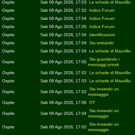
Ospite
Sab 08 Ago 2026, 17:03
Le schede di Maurillio
Ospite
Sab 08 Ago 2026, 17:02
Indice Forum
Ospite
Sab 08 Ago 2026, 17:04
Indice Forum
Ospite
Sab 08 Ago 2026, 17:05
Indice Forum
Ospite
Sab 08 Ago 2026, 17:04
Identificazioni
Ospite
Sab 08 Ago 2026, 17:04
Sta entrando
Ospite
Sab 08 Ago 2026, 17:04
Le schede di Maurillio
Sta guardando i
Ospite
Sab 08 Ago 2026, 17:05
messaggi privati
Ospite
Sab 08 Ago 2026, 17:02
Le schede di Maurillio
Ospite
Sab 08 Ago 2026, 17:03
Le schede di Maurillio
Sta inviando un
Ospite
Sab 08 Ago 2026, 17:02
messaggio
Ospite
Sab 08 Ago 2026, 17:06
OT
Sta inviando un
Ospite
Sab 08 Ago 2026, 17:04
messaggio
Sta inviando un
Ospite
Sab 08 Ago 2026, 17:02
messaggio