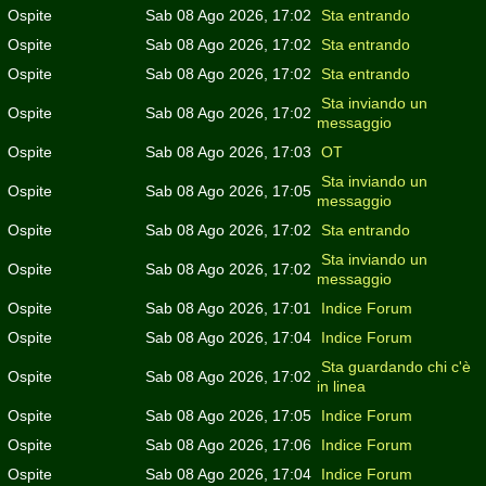
Ospite
Sab 08 Ago 2026, 17:02
Sta entrando
Ospite
Sab 08 Ago 2026, 17:02
Sta entrando
Ospite
Sab 08 Ago 2026, 17:02
Sta entrando
Sta inviando un
Ospite
Sab 08 Ago 2026, 17:02
messaggio
Ospite
Sab 08 Ago 2026, 17:03
OT
Sta inviando un
Ospite
Sab 08 Ago 2026, 17:05
messaggio
Ospite
Sab 08 Ago 2026, 17:02
Sta entrando
Sta inviando un
Ospite
Sab 08 Ago 2026, 17:02
messaggio
Ospite
Sab 08 Ago 2026, 17:01
Indice Forum
Ospite
Sab 08 Ago 2026, 17:04
Indice Forum
Sta guardando chi c'è
Ospite
Sab 08 Ago 2026, 17:02
in linea
Ospite
Sab 08 Ago 2026, 17:05
Indice Forum
Ospite
Sab 08 Ago 2026, 17:06
Indice Forum
Ospite
Sab 08 Ago 2026, 17:04
Indice Forum