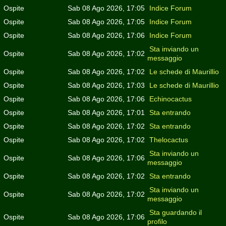
Ospite
Sab 08 Ago 2026, 17:05
Indice Forum
Ospite
Sab 08 Ago 2026, 17:05
Indice Forum
Ospite
Sab 08 Ago 2026, 17:06
Indice Forum
Sta inviando un
Ospite
Sab 08 Ago 2026, 17:02
messaggio
Ospite
Sab 08 Ago 2026, 17:02
Le schede di Maurillio
Ospite
Sab 08 Ago 2026, 17:03
Le schede di Maurillio
Ospite
Sab 08 Ago 2026, 17:06
Echinocactus
Ospite
Sab 08 Ago 2026, 17:01
Sta entrando
Ospite
Sab 08 Ago 2026, 17:02
Sta entrando
Ospite
Sab 08 Ago 2026, 17:02
Thelocactus
Sta inviando un
Ospite
Sab 08 Ago 2026, 17:06
messaggio
Ospite
Sab 08 Ago 2026, 17:02
Sta entrando
Sta inviando un
Ospite
Sab 08 Ago 2026, 17:02
messaggio
Sta guardando il
Ospite
Sab 08 Ago 2026, 17:06
profilo