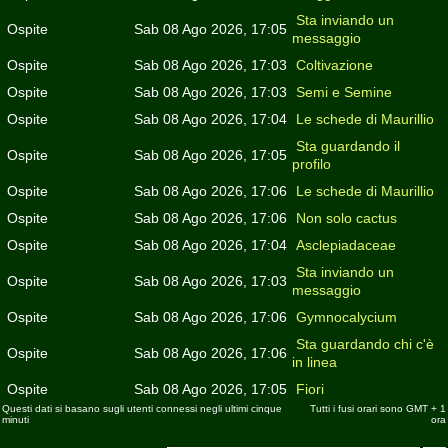
Sta inviando un
Ospite
Sab 08 Ago 2026, 17:05
messaggio
Ospite
Sab 08 Ago 2026, 17:03
Coltivazione
Ospite
Sab 08 Ago 2026, 17:03
Semi e Semine
Ospite
Sab 08 Ago 2026, 17:04
Le schede di Maurillio
Sta guardando il
Ospite
Sab 08 Ago 2026, 17:05
profilo
Ospite
Sab 08 Ago 2026, 17:06
Le schede di Maurillio
Ospite
Sab 08 Ago 2026, 17:06
Non solo cactus
Ospite
Sab 08 Ago 2026, 17:04
Asclepiadaceae
Sta inviando un
Ospite
Sab 08 Ago 2026, 17:03
messaggio
Ospite
Sab 08 Ago 2026, 17:06
Gymnocalycium
Sta guardando chi c'è
Ospite
Sab 08 Ago 2026, 17:06
in linea
Ospite
Sab 08 Ago 2026, 17:05
Fiori
Questi dati si basano sugli utenti connessi negli ultimi cinque
Tutti i fusi orari sono GMT + 1
minuti
ora