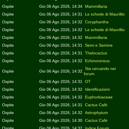
Ospite
Gio 06 Ago 2026, 14:34
Mammillaria
Ospite
Gio 06 Ago 2026, 14:31
Le schede di Maurillio
Ospite
Gio 06 Ago 2026, 14:32
Coryphantha
Ospite
Gio 06 Ago 2026, 14:32
Le schede di Maurillio
Ospite
Gio 06 Ago 2026, 14:32
Mammillaria
Ospite
Gio 06 Ago 2026, 14:31
Semi e Semine
Ospite
Gio 06 Ago 2026, 14:31
Thelocactus
Ospite
Gio 06 Ago 2026, 14:32
Echinocereus
Sta cercando nei
Ospite
Gio 06 Ago 2026, 14:32
forum
Ospite
Gio 06 Ago 2026, 14:31
OT
Ospite
Gio 06 Ago 2026, 14:32
Identificazioni
Ospite
Gio 06 Ago 2026, 14:32
Euphorbiaceae
Ospite
Gio 06 Ago 2026, 14:31
Cactus Café
Ospite
Gio 06 Ago 2026, 14:32
Astrophytum
Ospite
Gio 06 Ago 2026, 14:30
Cactus Café
Ospite
Gio 06 Ago 2026, 14:32
Indice Forum