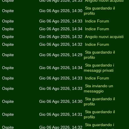
Ospite
Gio 06 Ago 2026, 14:33
Angolo nuovi acquisti
Sta guardando il
Ospite
Gio 06 Ago 2026, 14:30
profilo
Ospite
Gio 06 Ago 2026, 14:33
Indice Forum
Ospite
Gio 06 Ago 2026, 14:34
Indice Forum
Ospite
Gio 06 Ago 2026, 14:32
Angolo nuovi acquisti
Ospite
Gio 06 Ago 2026, 14:32
Indice Forum
Sta guardando il
Ospite
Gio 06 Ago 2026, 14:29
profilo
Sta guardando i
Ospite
Gio 06 Ago 2026, 14:34
messaggi privati
Ospite
Gio 06 Ago 2026, 14:33
Indice Forum
Sta inviando un
Ospite
Gio 06 Ago 2026, 14:33
messaggio
Sta guardando il
Ospite
Gio 06 Ago 2026, 14:30
profilo
Sta guardando il
Ospite
Gio 06 Ago 2026, 14:31
profilo
Sta guardando i
Ospite
Gio 06 Ago 2026, 14:32