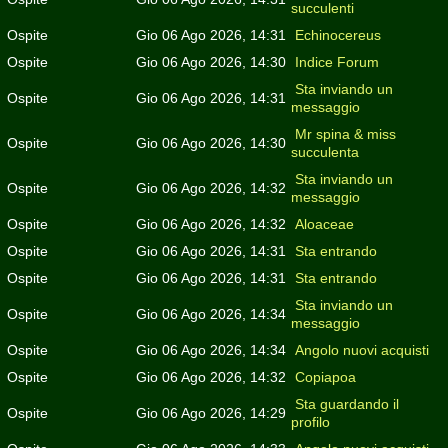
succulenti
Ospite
Gio 06 Ago 2026, 14:31
Echinocereus
Ospite
Gio 06 Ago 2026, 14:30
Indice Forum
Sta inviando un
Ospite
Gio 06 Ago 2026, 14:31
messaggio
Mr spina & miss
Ospite
Gio 06 Ago 2026, 14:30
succulenta
Sta inviando un
Ospite
Gio 06 Ago 2026, 14:32
messaggio
Ospite
Gio 06 Ago 2026, 14:32
Aloaceae
Ospite
Gio 06 Ago 2026, 14:31
Sta entrando
Ospite
Gio 06 Ago 2026, 14:31
Sta entrando
Sta inviando un
Ospite
Gio 06 Ago 2026, 14:34
messaggio
Ospite
Gio 06 Ago 2026, 14:34
Angolo nuovi acquisti
Ospite
Gio 06 Ago 2026, 14:32
Copiapoa
Sta guardando il
Ospite
Gio 06 Ago 2026, 14:29
profilo