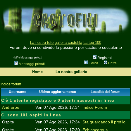
La nostra foto galleria cactofila
La top 100
Forum dove si condivide la passione per cactus e succulente
(MP) Messaggi privati
Registrati
Cerca
Entra
Messaggi privati
Home
La nostra galleria
Indice forum
Username
Ultimo aggiornamento
Località del forum
C'è 1 utente registrato e 0 utenti nascosti in linea
Andreroe
Ven 07 Ago 2026, 17:34
Indice Forum
Ci sono 101 ospiti in linea
Ospite
Ven 07 Ago 2026, 17:34
Sta guardando il profilo
Ospite
Ven 07 Ago 2026, 17:30
Echinocereus