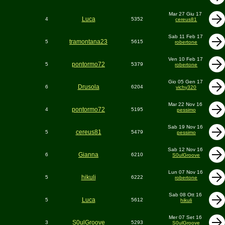
Mar 27 Giu 17
Luca
4
5352
cereus81
Sab 11 Feb 17
tramontana23
5
5615
robertone
Ven 10 Feb 17
pontormo72
5
5379
robertone
Gio 05 Gen 17
Drusola
6
6204
vichy320
Mar 22 Nov 16
pontormo72
4
5195
pessimo
Sab 19 Nov 16
cereus81
5
5479
pessimo
Sab 12 Nov 16
Gianna
6
6210
S0ulGroove
Lun 07 Nov 16
hikuli
5
6222
robertone
Sab 08 Ott 16
Luca
5
5612
hikuli
Mer 07 Set 16
S0ulGroove
3
5293
S0ulGroove