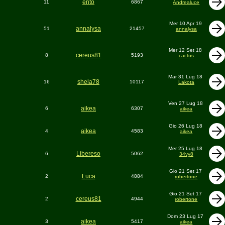
ento
11
6867
Andrealuce
Mer 10 Apr 19
annalysa
51
21457
annalysa
Mer 12 Set 18
cereus81
8
5193
cactus
Mar 31 Lug 18
shela78
16
10117
Lakota
Ven 27 Lug 18
aikea
6
6307
aikea
Gio 26 Lug 18
aikea
4
4583
aikea
Mer 25 Lug 18
Libereso
6
5062
34vy8
Gio 21 Set 17
Luca
2
4884
robertone
Gio 21 Set 17
cereus81
2
4944
robertone
Dom 23 Lug 17
aikea
3
5417
aikea