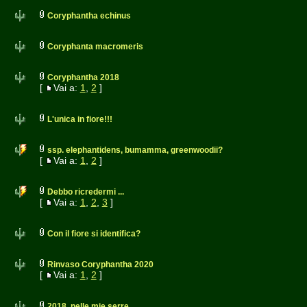
Coryphantha echinus
Coryphanta macromeris
Coryphantha 2018
[
Vai a:
1
,
2
]
L'unica in fiore!!!
ssp. elephantidens, bumamma, greenwoodii?
[
Vai a:
1
,
2
]
Debbo ricredermi ...
[
Vai a:
1
,
2
,
3
]
Con il fiore si identifica?
Rinvaso Coryphantha 2020
[
Vai a:
1
,
2
]
2018, nelle mie serre