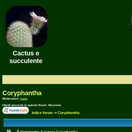
Cactus e
succulente
Coryphantha
Moderatore:
Luca
Utenti presenti in questo forum: Nessuno
Indice forum
->
Coryphantha