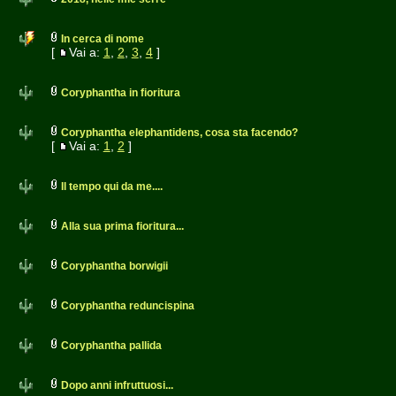
In cerca di nome
[
Vai a:
1
,
2
,
3
,
4
]
Coryphantha in fioritura
Coryphantha elephantidens, cosa sta facendo?
[
Vai a:
1
,
2
]
Il tempo qui da me....
Alla sua prima fioritura...
Coryphantha borwigii
Coryphantha reduncispina
Coryphantha pallida
Dopo anni infruttuosi...