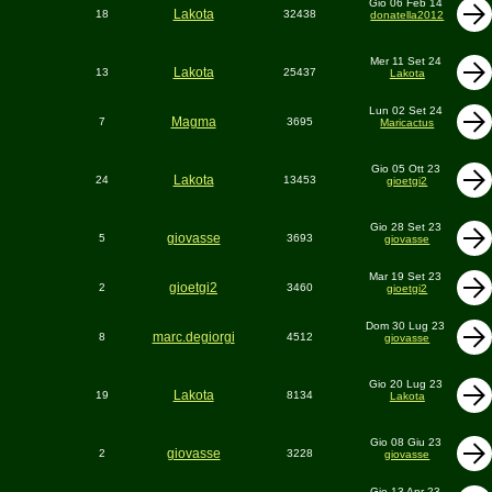
Gio 06 Feb 14
Lakota
18
32438
donatella2012
Mer 11 Set 24
Lakota
13
25437
Lakota
Lun 02 Set 24
Magma
7
3695
Maricactus
Gio 05 Ott 23
Lakota
24
13453
gioetgi2
Gio 28 Set 23
giovasse
5
3693
giovasse
Mar 19 Set 23
gioetgi2
2
3460
gioetgi2
Dom 30 Lug 23
marc.degiorgi
8
4512
giovasse
Gio 20 Lug 23
Lakota
19
8134
Lakota
Gio 08 Giu 23
giovasse
2
3228
giovasse
Gio 13 Apr 23