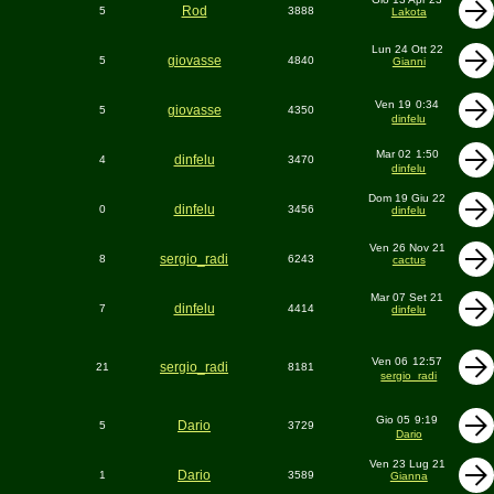
Rod
5
3888
Lakota
Lun 24 Ott 22
giovasse
5
4840
Gianni
Ven 19
0:34
giovasse
5
4350
dinfelu
Mar 02
1:50
dinfelu
4
3470
dinfelu
Dom 19 Giu 22
dinfelu
0
3456
dinfelu
Ven 26 Nov 21
sergio_radi
8
6243
cactus
Mar 07 Set 21
dinfelu
7
4414
dinfelu
Ven 06
12:57
sergio_radi
21
8181
sergio_radi
Gio 05
9:19
Dario
5
3729
Dario
Ven 23 Lug 21
Dario
1
3589
Gianna