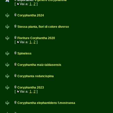
Importante:
Il genere Coryphantha
[
Vai a:
1
,
2
]
Coryphantha 2024
Stessa pianta, fiori di colore diverso
Fioriture Corphantha 2020
[
Vai a:
1
,
2
]
Spineless
Coryphantha maiz-tablasensis
Coryphanta reduncispina
Coryphantha 2023
[
Vai a:
1
,
2
]
Coryphantha elephantidens f.mostruosa