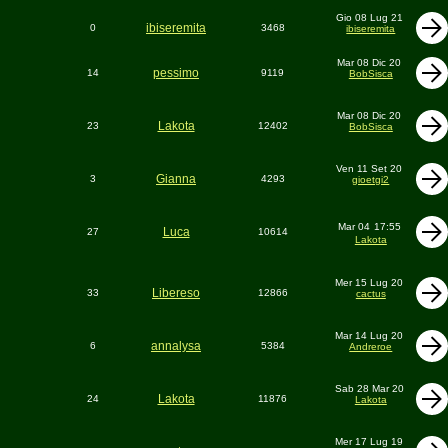
Gio 08 Lug 21
ibiseremita
0
3468
ibiseremita
Mar 08 Dic 20
pessimo
14
9119
BobSisca
Mar 08 Dic 20
Lakota
23
12402
BobSisca
Ven 11 Set 20
Gianna
3
4293
gioetgi2
Mar 04
17:55
Luca
27
10614
Lakota
Mer 15 Lug 20
Libereso
33
12866
cactus
Mar 14 Lug 20
annalysa
6
5384
Andreroe
Sab 28 Mar 20
Lakota
24
11876
Lakota
Mer 17 Lug 19