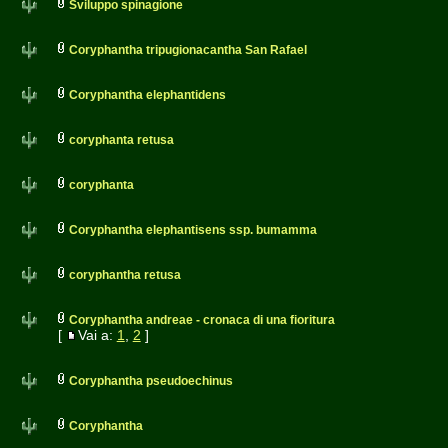
Sviluppo spinagione
Coryphantha tripugionacantha San Rafael
Coryphantha elephantidens
coryphanta retusa
coryphanta
Coryphantha elephantisens ssp. bumamma
coryphantha retusa
Coryphantha andreae - cronaca di una fioritura
[
Vai a:
1
,
2
]
Coryphantha pseudoechinus
Coryphantha