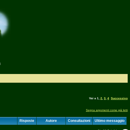
i
Vai a
1
,
2
,
3
,
4
Successivo
Segna argomenti come già letti
Risposte
Autore
Consultazioni
Ultimo messaggio