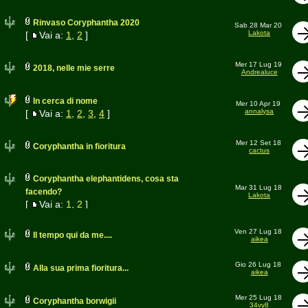
Rinvaso Coryphantha 2020
Sab 28 Mar 20
Lakota
[
Vai a:
1
,
2
]
Mer 17 Lug 19
2018, nelle mie serre
Andrealuce
In cerca di nome
Mer 10 Apr 19
annalysa
[
Vai a:
1
,
2
,
3
,
4
]
Mer 12 Set 18
Coryphantha in fioritura
cactus
Coryphantha elephantidens, cosa sta
Mar 31 Lug 18
facendo?
Lakota
[
Vai a:
1
,
2
]
Ven 27 Lug 18
Il tempo qui da me....
aikea
Gio 26 Lug 18
Alla sua prima fioritura...
aikea
Mer 25 Lug 18
Coryphantha borwigii
34vy8