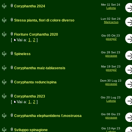
Mer 11 Set 24
Coryphantha 2024
Lakota
Lun 02 Set 24
Stessa pianta, fiori di colore diverso
Maricactus
Fioriture Corphantha 2020
Gio 05 Ott 23
gioetgi2
[
Vai a:
1
,
2
]
Gio 28 Set 23
Spineless
giovasse
Mar 19 Set 23
Coryphantha maiz-tablasensis
gioetgi2
Dom 30 Lug 23
Coryphanta reduncispina
giovasse
Coryphantha 2023
Gio 20 Lug 23
Lakota
[
Vai a:
1
,
2
]
Gio 08 Giu 23
Coryphantha elephantidens f.mostruosa
giovasse
Gio 13 Apr 23
Sviluppo spinagione
Lakota