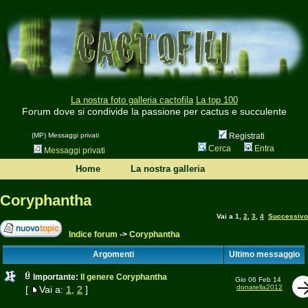
La nostra foto galleria cactofila
La top 100
Forum dove si condivide la passione per cactus e succulente
(MP) Messaggi privati
Registrati
Cerca
Entra
Messaggi privati
Home
La nostra galleria
Coryphantha
Vai a
1
,
2
,
3
,
4
Successivo
Indice forum
->
Coryphantha
Argomenti
Ultimo messaggio
Importante:
Il genere Coryphantha
Gio 06 Feb 14
donatella2012
[
Vai a:
1
,
2
]