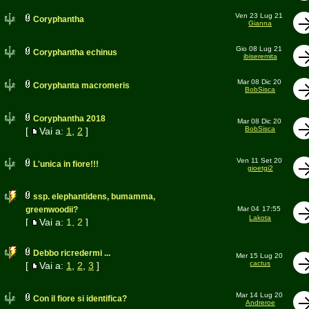
Ven 23 Lug 21
Coryphantha
Gianna
Gio 08 Lug 21
Coryphantha echinus
ibiseremita
Mar 08 Dic 20
Coryphanta macromeris
BobSisca
Coryphantha 2018
Mar 08 Dic 20
BobSisca
[
Vai a:
1
,
2
]
Ven 11 Set 20
L'unica in fiore!!!
gioetgi2
ssp. elephantidens, bumamma,
greenwoodii?
Mar 04
17:55
Lakota
[
Vai a:
1
,
2
]
Debbo ricredermi ...
Mer 15 Lug 20
cactus
[
Vai a:
1
,
2
,
3
]
Mar 14 Lug 20
Con il fiore si identifica?
Andreroe