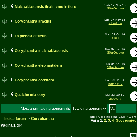
Sab 12 Nov 16
Maiz-tablasensis finalmente in fiore
S0ulGroove
Lun 07 Nov 16
Coryphantha kracikii
robertone
Sab 08 Ott 16
La piccola difficilis
hikuli
Mer 07 Set 16
Coryphantha maiz-tablasensis
S0ulGroove
Lun 05 Set 16
Coryphantha elephantidens
S0ulGroove
Coryphantha cornifera
Lun 29
11:34
raffaele77
Qualche mia cory
Mar 23
20:30
aloevera
Mostra prima gli argomenti di:
Tutti i fusi orari sono GMT + 1 ora
Indice forum
->
Coryphantha
Vai a
1
,
2
,
3
,
4
Successivo
Pagina
1
di
4