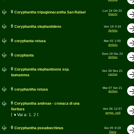
Lun 24 Ott 22
Coryphantha tripugionacantha San Rafael
Gianni
Coryphantha elephantidens
Ven 19
0:34
dinfelu
coryphanta retusa
Mar 02
1:50
dinfelu
Dom 19 Giu 22
coryphanta
dinfelu
Coryphantha elephantisens ssp.
Ven 26 Nov 21
cactus
bumamma
Mar 07 Set 21
coryphantha retusa
dinfelu
Coryphantha andreae - cronaca di una
fioritura
Ven 06
12:57
sergio_radi
[
Vai a:
1
,
2
]
Coryphantha pseudoechinus
Gio 05
9:19
Dario