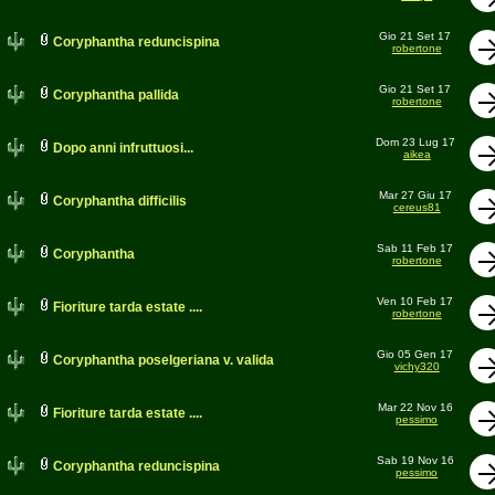
Gio 21 Set 17
Coryphantha reduncispina
robertone
Gio 21 Set 17
Coryphantha pallida
robertone
Dom 23 Lug 17
Dopo anni infruttuosi...
aikea
Mar 27 Giu 17
Coryphantha difficilis
cereus81
Sab 11 Feb 17
Coryphantha
robertone
Ven 10 Feb 17
Fioriture tarda estate ....
robertone
Gio 05 Gen 17
Coryphantha poselgeriana v. valida
vichy320
Mar 22 Nov 16
Fioriture tarda estate ....
pessimo
Sab 19 Nov 16
Coryphantha reduncispina
pessimo