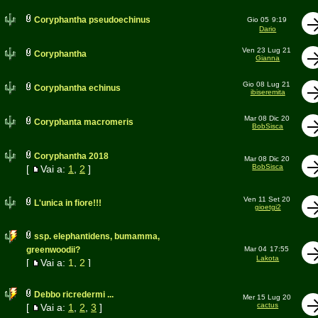
Coryphantha pseudoechinus
Gio 05
9:19
Dario
Ven 23 Lug 21
Coryphantha
Gianna
Gio 08 Lug 21
Coryphantha echinus
ibiseremita
Mar 08 Dic 20
Coryphanta macromeris
BobSisca
Coryphantha 2018
Mar 08 Dic 20
BobSisca
[
Vai a:
1
,
2
]
Ven 11 Set 20
L'unica in fiore!!!
gioetgi2
ssp. elephantidens, bumamma,
greenwoodii?
Mar 04
17:55
Lakota
[
Vai a:
1
,
2
]
Debbo ricredermi ...
Mer 15 Lug 20
cactus
[
Vai a:
1
,
2
,
3
]