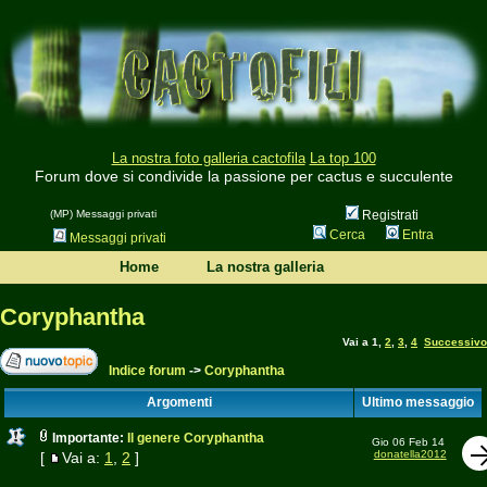
La nostra foto galleria cactofila
La top 100
Forum dove si condivide la passione per cactus e succulente
(MP) Messaggi privati
Registrati
Cerca
Entra
Messaggi privati
Home
La nostra galleria
Coryphantha
Vai a
1
,
2
,
3
,
4
Successivo
Indice forum
->
Coryphantha
Argomenti
Ultimo messaggio
Importante:
Il genere Coryphantha
Gio 06 Feb 14
donatella2012
[
Vai a:
1
,
2
]