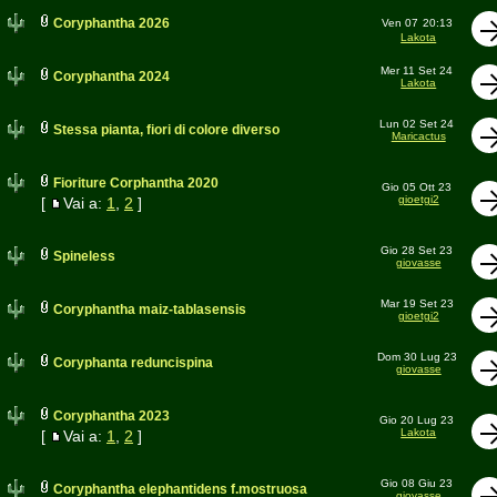
Coryphantha 2026
Ven 07
20:13
Lakota
Mer 11 Set 24
Coryphantha 2024
Lakota
Lun 02 Set 24
Stessa pianta, fiori di colore diverso
Maricactus
Fioriture Corphantha 2020
Gio 05 Ott 23
gioetgi2
[
Vai a:
1
,
2
]
Gio 28 Set 23
Spineless
giovasse
Mar 19 Set 23
Coryphantha maiz-tablasensis
gioetgi2
Dom 30 Lug 23
Coryphanta reduncispina
giovasse
Coryphantha 2023
Gio 20 Lug 23
Lakota
[
Vai a:
1
,
2
]
Gio 08 Giu 23
Coryphantha elephantidens f.mostruosa
giovasse