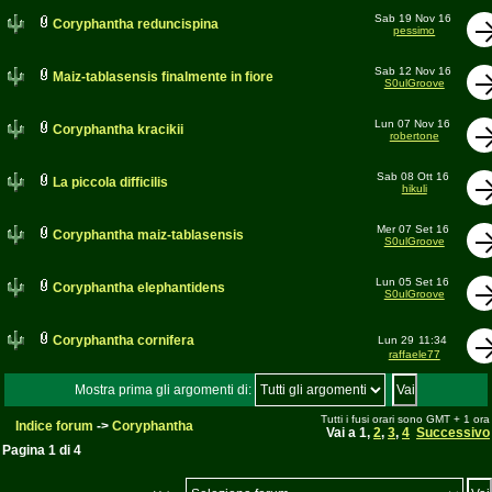
Sab 19 Nov 16
Coryphantha reduncispina
pessimo
Sab 12 Nov 16
Maiz-tablasensis finalmente in fiore
S0ulGroove
Lun 07 Nov 16
Coryphantha kracikii
robertone
Sab 08 Ott 16
La piccola difficilis
hikuli
Mer 07 Set 16
Coryphantha maiz-tablasensis
S0ulGroove
Lun 05 Set 16
Coryphantha elephantidens
S0ulGroove
Coryphantha cornifera
Lun 29
11:34
raffaele77
Mostra prima gli argomenti di:
Tutti i fusi orari sono GMT + 1 ora
Indice forum
->
Coryphantha
Vai a
1
,
2
,
3
,
4
Successivo
Pagina
1
di
4