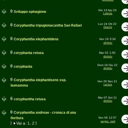
Gio 13 Apr 23
Sviluppo spinagione
Lakota
Lun 24 Ott 22
Coryphantha tripugionacantha San Rafael
Gianni
Coryphantha elephantidens
Ven 19
0:34
dinfelu
coryphanta retusa
Mar 02
1:50
dinfelu
Dom 19 Giu 22
coryphanta
dinfelu
Coryphantha elephantisens ssp.
Ven 26 Nov 21
cactus
bumamma
Mar 07 Set 21
coryphantha retusa
dinfelu
Coryphantha andreae - cronaca di una
fioritura
Ven 06
12:57
sergio_radi
[
Vai a:
1
,
2
]