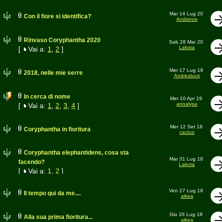
Mar 14 Lug 20
Con il fiore si identifica?
Andreroe
Rinvaso Coryphantha 2020
Sab 28 Mar 20
Lakota
[
Vai a:
1
,
2
]
Mer 17 Lug 19
2018, nelle mie serre
Andrealuce
In cerca di nome
Mer 10 Apr 19
annalysa
[
Vai a:
1
,
2
,
3
,
4
]
Mer 12 Set 18
Coryphantha in fioritura
cactus
Coryphantha elephantidens, cosa sta
Mar 31 Lug 18
facendo?
Lakota
[
Vai a:
1
,
2
]
Ven 27 Lug 18
Il tempo qui da me....
aikea
Gio 26 Lug 18
Alla sua prima fioritura...
aikea