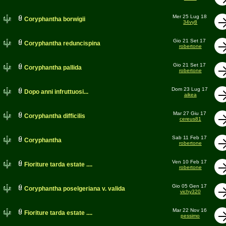
Mer 25 Lug 18
Coryphantha borwigii
34vy8
Gio 21 Set 17
Coryphantha reduncispina
robertone
Gio 21 Set 17
Coryphantha pallida
robertone
Dom 23 Lug 17
Dopo anni infruttuosi...
aikea
Mar 27 Giu 17
Coryphantha difficilis
cereus81
Sab 11 Feb 17
Coryphantha
robertone
Ven 10 Feb 17
Fioriture tarda estate ....
robertone
Gio 05 Gen 17
Coryphantha poselgeriana v. valida
vichy320
Mar 22 Nov 16
Fioriture tarda estate ....
pessimo