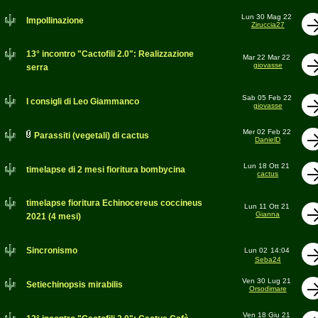
Lun 30 Mag 22
Impollinazione
Ziruccia27
13° incontro "Cactofili 2.0": Realizzazione
Mar 22 Mar 22
giovasse
serra
Sab 05 Feb 22
I consigli di Leo Giammanco
giovasse
Mer 02 Feb 22
Parassiti (vegetali) di cactus
DanielD
Lun 18 Ott 21
timelapse di 2 mesi fioritura bombycina
cactus
timelapse fioritura Echinocereus coccineus
Lun 11 Ott 21
Gianna
2021 (4 mesi)
Sincronismo
Lun 02
14:04
Seba24
Ven 30 Lug 21
Setiechinopsis mirabilis
Orsodimare
Ven 18 Giu 21