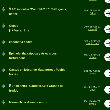
10° incontro "Cactofili 2.0": Crittogame,
Ven 23 Apr 21
Edus
batteri
Copao
Dom 18 Apr 21
gioetgi2
[
Vai a:
1
,
2
]
Gio 15 Apr 21
escobaria abdita
sergio_radi
Epithelantha críptica y Ariocarpus
Mar 13 Apr 21
dinfelu
furfuraceus
Cactus en Izúcar de Matamoros , Puebla
Sab 03 Apr 21
dinfelu
Mèxico.
9° incontro "Cactofili 2.0": Grasse da
Ven 26 Mar 21
Edus
freddo
Gio 25 Mar 21
Mammillaria dixantocentron
dinfelu