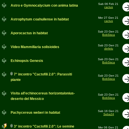
Sab 06 Feb 21
Astro e Gymnocalycium con anima latina
cactus
Mer 27 Gen 21
Astrophytum coahuilense in habitat
cactus
Sab 23 Gen 21
Aporocactus in habitat
BobSisca
Sab 23 Gen 21
Video Mammillaria solisioides
dinfelu
Sab 23 Gen 21
Echinopsis Genesis
BobSisca
7° incontro "Cactofili 2.0": Parassiti
Sab 23 Gen 21
BobSisca
piante
Visita all'echinocereus horizontalonius-
Sab 23 Gen 21
BobSisca
deserto del Messico
Sab 16 Gen 21
Pachycereus weberi in habitat
Seba24
3° incontro "Cactofili 2.0": Le semine
Mer 06 Gen 21