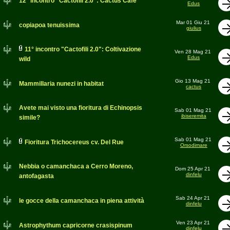
12° incontro "Cactofili 2.0": Cactus Cafè
Edus
Mar 01 Giu 21
copiapoa tenuissima
giulius
11° incontro "Cactofili 2.0": Coltivazione
Ven 28 Mag 21
Edus
wild
Gio 13 Mag 21
Mammillaria nunezi in habitat
cactus
Avete mai visto una fioritura di Echinopsis
Sab 01 Mag 21
ibiseremita
simile?
Sab 01 Mag 21
Fioritura Trichocereus cv. Del Rue
Orsodimare
Nebbia o camanchaca a Cerro Moreno,
Dom 25 Apr 21
dinfelu
antofagasta
Sab 24 Apr 21
le gocce della camanchaca in piena attività
dinfelu
Ven 23 Apr 21
Astrophythum capricorne crasispinum
dinfelu