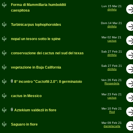
Forma di Mammillaria humboldtii
Lun 15 Mar 21
dinfelu
caespitosa
Dom 14 Mar 21
Turbinicarpus lophophoroides
dinfelu
Mar 02 Mar 21
nopal un tesoro sotto le spine
cactus
Sab 27 Feb 21
conservazione dei cactus nel sud del texas
dinfelu
Sab 27 Feb 21
vegetazione in Baja California
dinfelu
Ven 26 Feb 21
8° incontro "Cactofili 2.0": Il germinatoio
Rosaedela
Mar 23 Feb 21
cactus in Messico
cactus
Mer 10 Feb 21
Aztekium valdezii in fiore
Rod
Mar 09 Feb 21
Saguaro in fiore
danielacarla