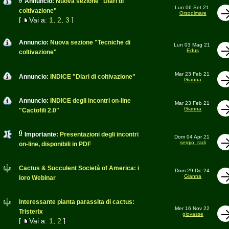
Annuncio:
Nuova sezione "Diari di
Lun 06 Set 21
coltivazione"
Orsodimare
[
Vai a:
1
,
2
,
3
]
Annuncio:
Nuova sezione "Tecniche di
Lun 03 Mag 21
Edus
coltivazione"
Mar 23 Feb 21
Annuncio:
INDICE "Diari di coltivazione"
Gianna
Annuncio:
INDICE degli incontri on-line
Mar 23 Feb 21
Gianna
"Cactofili 2.0"
Importante:
Presentazioni degli incontri
Dom 04 Apr 21
sergio_radi
on-line, disponibili in PDF
Cactus & Succulent Società of America: i
Dom 29 Dic 24
Gianna
loro Webinar
Interessante pianta parassita di cactus:
Mer 16 Nov 22
Tristerix
giovasse
[
Vai a:
1
,
2
]