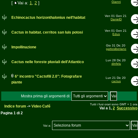
Gianni
[
Vai a:
1
,
2
]
Ven 01 Gen 21
Echinocactus horizonthalonius nell'habitat
DanielD
Ven 01 Gen 21
Cactus in habitat. cerritos san luis potosi
Edus
Gio 31 Dic 20
Impollinazione
gattosiberiano
Lun 28 Dic 20
Cactus nelle foreste pluviali dell'Atlantico
dinfelu
6° incontro "Cactofili 2.0": Fotografare
Lun 21 Dic 20
cactus
piante
Mostra prima gli argomenti di:
Tutti i fusi orari sono GMT + 1 ora
Indice forum
->
Video Café
Vai a
1
,
2
Successivo
Pagina
1
di
2
Vai a: