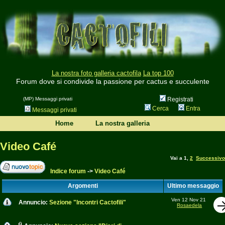
La nostra foto galleria cactofila
La top 100
Forum dove si condivide la passione per cactus e succulente
(MP) Messaggi privati
Registrati
Cerca
Entra
Messaggi privati
Home
La nostra galleria
Video Café
Vai a
1
,
2
Successivo
Indice forum
->
Video Café
Argomenti
Ultimo messaggio
Ven 12 Nov 21
Annuncio:
Sezione "Incontri Cactofili"
Rosaedela