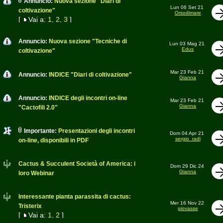
Annuncio:
Nuova sezione "Diari di
Lun 06 Set 21
coltivazione"
Orsodimare
[
Vai a:
1
,
2
,
3
]
Annuncio:
Nuova sezione "Tecniche di
Lun 03 Mag 21
Edus
coltivazione"
Mar 23 Feb 21
Annuncio:
INDICE "Diari di coltivazione"
Gianna
Annuncio:
INDICE degli incontri on-line
Mar 23 Feb 21
Gianna
"Cactofili 2.0"
Importante:
Presentazioni degli incontri
Dom 04 Apr 21
sergio_radi
on-line, disponibili in PDF
Cactus & Succulent Società of America: i
Dom 29 Dic 24
Gianna
loro Webinar
Interessante pianta parassita di cactus:
Mer 16 Nov 22
Tristerix
giovasse
[
Vai a:
1
,
2
]