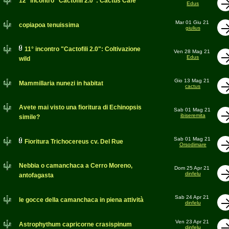
12° incontro "Cactofili 2.0": Cactus Cafè
Edus
Mar 01 Giu 21
copiapoa tenuissima
giulius
11° incontro "Cactofili 2.0": Coltivazione
Ven 28 Mag 21
Edus
wild
Gio 13 Mag 21
Mammillaria nunezi in habitat
cactus
Avete mai visto una fioritura di Echinopsis
Sab 01 Mag 21
ibiseremita
simile?
Sab 01 Mag 21
Fioritura Trichocereus cv. Del Rue
Orsodimare
Nebbia o camanchaca a Cerro Moreno,
Dom 25 Apr 21
dinfelu
antofagasta
Sab 24 Apr 21
le gocce della camanchaca in piena attività
dinfelu
Ven 23 Apr 21
Astrophythum capricorne crasispinum
dinfelu