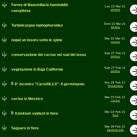
Forma di Mammillaria humboldtii
Lun 15 Mar 21
dinfelu
caespitosa
Dom 14 Mar 21
Turbinicarpus lophophoroides
dinfelu
Mar 02 Mar 21
nopal un tesoro sotto le spine
cactus
Sab 27 Feb 21
conservazione dei cactus nel sud del texas
dinfelu
Sab 27 Feb 21
vegetazione in Baja California
dinfelu
Ven 26 Feb 21
8° incontro "Cactofili 2.0": Il germinatoio
Rosaedela
Mar 23 Feb 21
cactus in Messico
cactus
Mer 10 Feb 21
Aztekium valdezii in fiore
Rod
Mar 09 Feb 21
Saguaro in fiore
danielacarla