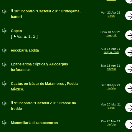
10° incontro "Cactofili 2.0": Crittogame,
Ven 23 Apr 21
Edus
batteri
Copao
Dom 18 Apr 21
gioetgi2
[
Vai a:
1
,
2
]
Gio 15 Apr 21
escobaria abdita
sergio_radi
Epithelantha críptica y Ariocarpus
Mar 13 Apr 21
dinfelu
furfuraceus
Cactus en Izúcar de Matamoros , Puebla
Sab 03 Apr 21
dinfelu
Mèxico.
9° incontro "Cactofili 2.0": Grasse da
Ven 26 Mar 21
Edus
freddo
Gio 25 Mar 21
Mammillaria dixantocentron
dinfelu