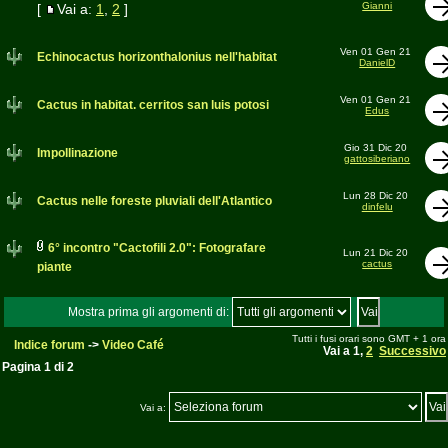
Gianni
[
Vai a:
1
,
2
]
Ven 01 Gen 21
Echinocactus horizonthalonius nell'habitat
DanielD
Ven 01 Gen 21
Cactus in habitat. cerritos san luis potosi
Edus
Gio 31 Dic 20
Impollinazione
gattosiberiano
Lun 28 Dic 20
Cactus nelle foreste pluviali dell'Atlantico
dinfelu
6° incontro "Cactofili 2.0": Fotografare
Lun 21 Dic 20
cactus
piante
Mostra prima gli argomenti di:
Tutti i fusi orari sono GMT + 1 ora
Indice forum
->
Video Café
Vai a
1
,
2
Successivo
Pagina
1
di
2
Vai a: