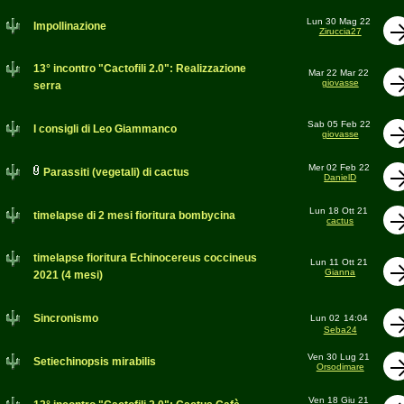
Lun 30 Mag 22
Impollinazione
Ziruccia27
13° incontro "Cactofili 2.0": Realizzazione
Mar 22 Mar 22
giovasse
serra
Sab 05 Feb 22
I consigli di Leo Giammanco
giovasse
Mer 02 Feb 22
Parassiti (vegetali) di cactus
DanielD
Lun 18 Ott 21
timelapse di 2 mesi fioritura bombycina
cactus
timelapse fioritura Echinocereus coccineus
Lun 11 Ott 21
Gianna
2021 (4 mesi)
Sincronismo
Lun 02
14:04
Seba24
Ven 30 Lug 21
Setiechinopsis mirabilis
Orsodimare
Ven 18 Giu 21