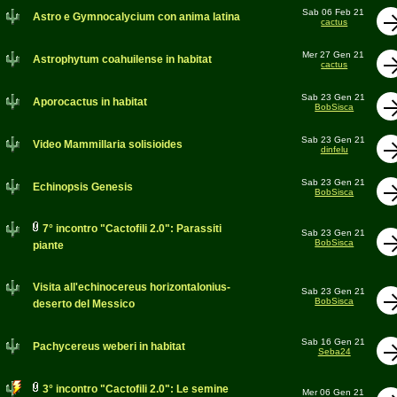
Sab 06 Feb 21
Astro e Gymnocalycium con anima latina
cactus
Mer 27 Gen 21
Astrophytum coahuilense in habitat
cactus
Sab 23 Gen 21
Aporocactus in habitat
BobSisca
Sab 23 Gen 21
Video Mammillaria solisioides
dinfelu
Sab 23 Gen 21
Echinopsis Genesis
BobSisca
7° incontro "Cactofili 2.0": Parassiti
Sab 23 Gen 21
BobSisca
piante
Visita all'echinocereus horizontalonius-
Sab 23 Gen 21
BobSisca
deserto del Messico
Sab 16 Gen 21
Pachycereus weberi in habitat
Seba24
3° incontro "Cactofili 2.0": Le semine
Mer 06 Gen 21