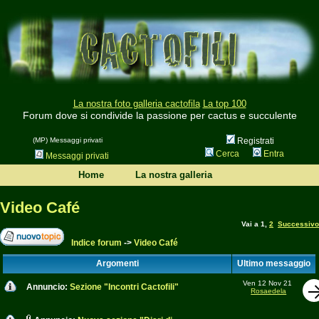
La nostra foto galleria cactofila
La top 100
Forum dove si condivide la passione per cactus e succulente
(MP) Messaggi privati
Registrati
Cerca
Entra
Messaggi privati
Home
La nostra galleria
Video Café
Vai a
1
,
2
Successivo
Indice forum
->
Video Café
Argomenti
Ultimo messaggio
Ven 12 Nov 21
Annuncio:
Sezione "Incontri Cactofili"
Rosaedela