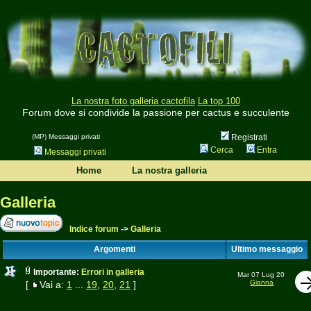
La nostra foto galleria cactofila
La top 100
Forum dove si condivide la passione per cactus e succulente
(MP) Messaggi privati
Registrati
Cerca
Entra
Messaggi privati
Home
La nostra galleria
Galleria
Indice forum
->
Galleria
Argomenti
Ultimo messaggio
Importante:
Errori in galleria
Mar 07 Lug 20
Gianna
[
Vai a:
1
...
19
,
20
,
21
]