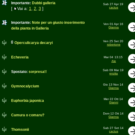
Importante:
Dubbi galleria
Sab 27 Apr 19
cactus
[
Vai a:
1
,
2
,
3
]
Importante:
Note per un giusto inserimento
Ven 01 Apr 16
Gianna
della pianta in Galleria
Ven 25 Set 20
Operculicarya decaryi
robertone
Echeveria
Mar 04
13:15
Ale
Sab 09 Mar 19
Spostato:
sorpresa!!
enzita
Gio 13 Nov 14
Gymnocalycium
Gianna
Mer 22 Ott 14
Euphorbia japonica
Gianni
Dom 12 Ott 14
Camura o comaru?
Gianna
Sab 27 Set 14
Thomsonii
cactus