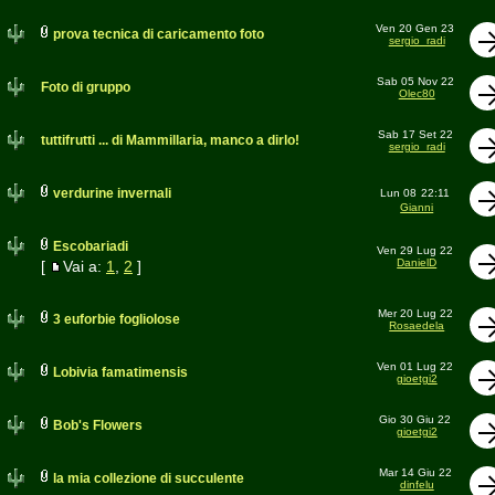
Ven 20 Gen 23
prova tecnica di caricamento foto
sergio_radi
Sab 05 Nov 22
Foto di gruppo
Olec80
Sab 17 Set 22
tuttifrutti ... di Mammillaria, manco a dirlo!
sergio_radi
verdurine invernali
Lun 08
22:11
Gianni
Escobariadi
Ven 29 Lug 22
DanielD
[
Vai a:
1
,
2
]
Mer 20 Lug 22
3 euforbie fogliolose
Rosaedela
Ven 01 Lug 22
Lobivia famatimensis
gioetgi2
Gio 30 Giu 22
Bob's Flowers
gioetgi2
Mar 14 Giu 22
la mia collezione di succulente
dinfelu