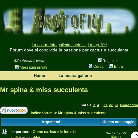
La nostra foto galleria cactofila
La top 100
Forum dove si condivide la passione per cactus e succulente
(MP) Messaggi privati
Registrati
Cerca
Entra
Messaggi privati
Home
La nostra galleria
Mr spina & miss succulenta
Vai a
1
,
2
,
3
...
21
,
22
,
23
Successivo
Indice forum
->
Mr spina & miss succulenta
Argomenti
Ultimo messaggio
Importante:
Come caricare le foto da
Mer 02 Set 15
Gianna
cellulare o tablet