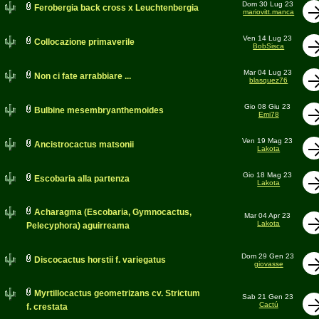
Dom 30 Lug 23
Ferobergia back cross x Leuchtenbergia
mariovitt.manca
Ven 14 Lug 23
Collocazione primaverile
BobSisca
Mar 04 Lug 23
Non ci fate arrabbiare ...
blasquez76
Gio 08 Giu 23
Bulbine mesembryanthemoides
Emi78
Ven 19 Mag 23
Ancistrocactus matsonii
Lakota
Gio 18 Mag 23
Escobaria alla partenza
Lakota
Acharagma (Escobaria, Gymnocactus,
Mar 04 Apr 23
Lakota
Pelecyphora) aguirreama
Dom 29 Gen 23
Discocactus horstii f. variegatus
giovasse
Myrtillocactus geometrizans cv. Strictum
Sab 21 Gen 23
Cactú
f. crestata