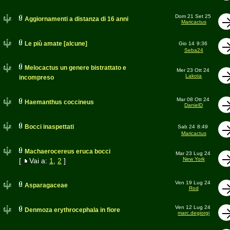
Dom 21 Set 25
Aggiornamenti a distanza di 16 anni
Maricactus
Le più amate [alcune]
Gio 14
9:36
Seba24
Melocactus un genere bistrattato e
Mer 23 Ott 24
Lakota
incompreso
Mar 08 Ott 24
Haemanthus coccineus
DanielD
Bocci inaspettati
Sab 24
8:49
Maricactus
Machaerocereus eruca bocci
Mar 23 Lug 24
New York
[
Vai a:
1
,
2
]
Ven 19 Lug 24
Asparagaceae
Rod
Ven 12 Lug 24
Denmoza erythrocephala in fiore
marc.degiorgi