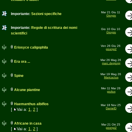
Mar 21 Giu 11
Importante:
Sezioni specifiche
Giorgio
Importante:
Regole di scrittura dei nomi
Gio 10 Giu 10
Giorgio
scientifici
Ven 26 Giu 26
Eriosyce caligophila
gioetgi2
Mar 26 Mag 26
Era ora ...
marc.degiorgi
Mar 19 Mag 26
Spine
Maricactus
Mer 11 Mar 26
Alcune piantine
giulius
Haemanthus albiflos
Mar 18 Nov 25
DanielD
[
Vai a:
1
,
2
]
Africane in casa
Mar 21 Ott 25
gioetgi2
[
Vai a:
1
,
2
]