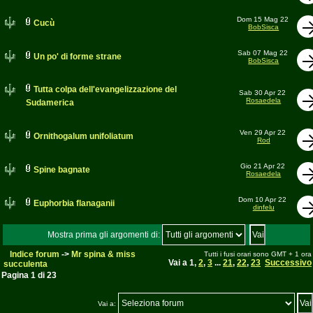
Dom 15 Mag 22
Cucù
BobSisca
Sab 07 Mag 22
Un po' di forme strane
BobSisca
Tutta colpa dell'evangelizzazione del
Sab 30 Apr 22
Rosaedela
Sudamerica
Ven 29 Apr 22
Ornithogalum unifoliatum
Rod
Gio 21 Apr 22
Spine bagnate
Rosaedela
Dom 10 Apr 22
Euphorbia flanaganii
dinfelu
Mostra prima gli argomenti di:
Indice forum
->
Mr spina & miss
Tutti i fusi orari sono GMT + 1 ora
Vai a
1
,
2
,
3
...
21
,
22
,
23
Successivo
succulenta
Pagina
1
di
23
Vai a: