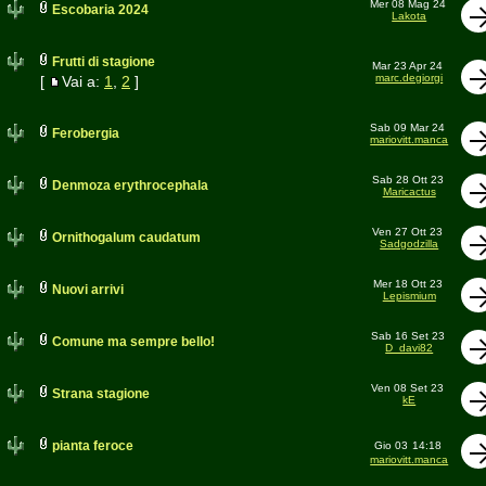
Mer 08 Mag 24
Escobaria 2024
Lakota
Frutti di stagione
Mar 23 Apr 24
marc.degiorgi
[
Vai a:
1
,
2
]
Sab 09 Mar 24
Ferobergia
mariovitt.manca
Sab 28 Ott 23
Denmoza erythrocephala
Maricactus
Ven 27 Ott 23
Ornithogalum caudatum
Sadgodzilla
Mer 18 Ott 23
Nuovi arrivi
Lepismium
Sab 16 Set 23
Comune ma sempre bello!
D_davi82
Ven 08 Set 23
Strana stagione
kE
pianta feroce
Gio 03
14:18
mariovitt.manca