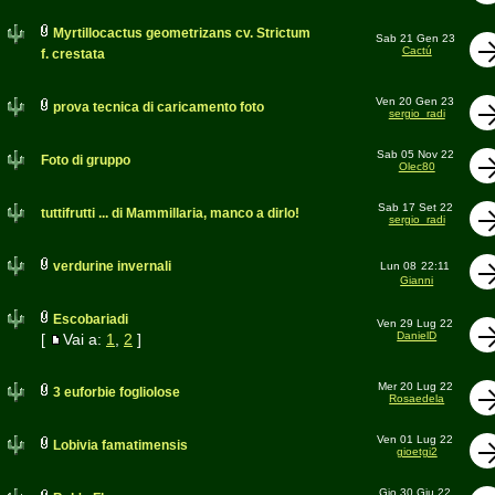
Myrtillocactus geometrizans cv. Strictum
Sab 21 Gen 23
Cactú
f. crestata
Ven 20 Gen 23
prova tecnica di caricamento foto
sergio_radi
Sab 05 Nov 22
Foto di gruppo
Olec80
Sab 17 Set 22
tuttifrutti ... di Mammillaria, manco a dirlo!
sergio_radi
verdurine invernali
Lun 08
22:11
Gianni
Escobariadi
Ven 29 Lug 22
DanielD
[
Vai a:
1
,
2
]
Mer 20 Lug 22
3 euforbie fogliolose
Rosaedela
Ven 01 Lug 22
Lobivia famatimensis
gioetgi2
Gio 30 Giu 22