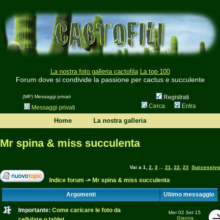
La nostra foto galleria cactofila
La top 100
Forum dove si condivide la passione per cactus e succulente
(MP) Messaggi privati
Registrati
Cerca
Entra
Messaggi privati
Home
La nostra galleria
Mr spina & miss succulenta
Vai a
1
,
2
,
3
...
21
,
22
,
23
Successivo
Indice forum
->
Mr spina & miss succulenta
Argomenti
Ultimo messaggio
Importante:
Come caricare le foto da
Mer 02 Set 15
Gianna
cellulare o tablet