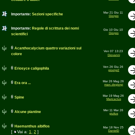
Mar 21 Giu 11
Importante:
Sezioni specifiche
Giorgio
Importante:
Regole di scrittura dei nomi
Gio 10 Giu 10
Giorgio
scientifici
Acanthocalycium quattro variazioni sul
Ven 07
13:23
colore
Giovanni
Ven 26 Giu 26
Eriosyce caligophila
gioetgi2
Mar 26 Mag 26
Era ora ...
marc.degiorgi
Mar 19 Mag 26
Spine
Maricactus
Mer 11 Mar 26
Alcune piantine
giulius
Haemanthus albiflos
Mar 18 Nov 25
DanielD
[
Vai a:
1
,
2
]