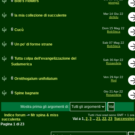
Bob's Flowers
gioetgi2
Mar 14 Giu 22
la mia collezione di succulente
dinfelu
Dom 15 Mag 22
Cucù
BobSisca
Sab 07 Mag 22
Un po' di forme strane
BobSisca
Tutta colpa dell'evangelizzazione del
Sab 30 Apr 22
Rosaedela
Sudamerica
Ven 29 Apr 22
Ornithogalum unifoliatum
Rod
Gio 21 Apr 22
Spine bagnate
Rosaedela
Mostra prima gli argomenti di:
Indice forum
->
Mr spina & miss
Tutti i fusi orari sono GMT + 1 ora
Vai a
1
,
2
,
3
...
21
,
22
,
23
Successivo
succulenta
Pagina
1
di
23