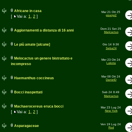
Africane in casa
Mar 21 Ott 25
gioetgi2
[
Vai a:
1
,
2
]
Dom 21 Set 25
Aggiornamenti a distanza di 16 anni
Maricactus
Le più amate [alcune]
Gio 14
9:36
Seba24
Melocactus un genere bistrattato e
Mer 23 Ott 24
Lakota
incompreso
Mar 08 Ott 24
Haemanthus coccineus
DanielD
Bocci inaspettati
Sab 24
8:49
Maricactus
Machaerocereus eruca bocci
Mar 23 Lug 24
New York
[
Vai a:
1
,
2
]
Ven 19 Lug 24
Asparagaceae
Rod