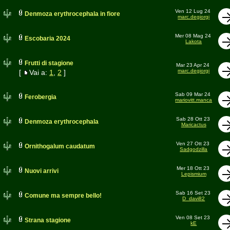
Ven 12 Lug 24
Denmoza erythrocephala in fiore
marc.degiorgi
Mer 08 Mag 24
Escobaria 2024
Lakota
Frutti di stagione
Mar 23 Apr 24
marc.degiorgi
[
Vai a:
1
,
2
]
Sab 09 Mar 24
Ferobergia
mariovitt.manca
Sab 28 Ott 23
Denmoza erythrocephala
Maricactus
Ven 27 Ott 23
Ornithogalum caudatum
Sadgodzilla
Mer 18 Ott 23
Nuovi arrivi
Lepismium
Sab 16 Set 23
Comune ma sempre bello!
D_davi82
Ven 08 Set 23
Strana stagione
kE