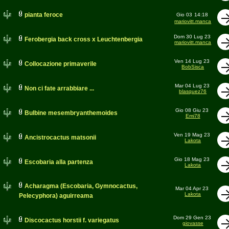
pianta feroce
Gio 03
14:18
mariovitt.manca
Dom 30 Lug 23
Ferobergia back cross x Leuchtenbergia
mariovitt.manca
Ven 14 Lug 23
Collocazione primaverile
BobSisca
Mar 04 Lug 23
Non ci fate arrabbiare ...
blasquez76
Gio 08 Giu 23
Bulbine mesembryanthemoides
Emi78
Ven 19 Mag 23
Ancistrocactus matsonii
Lakota
Gio 18 Mag 23
Escobaria alla partenza
Lakota
Acharagma (Escobaria, Gymnocactus,
Mar 04 Apr 23
Lakota
Pelecyphora) aguirreama
Dom 29 Gen 23
Discocactus horstii f. variegatus
giovasse