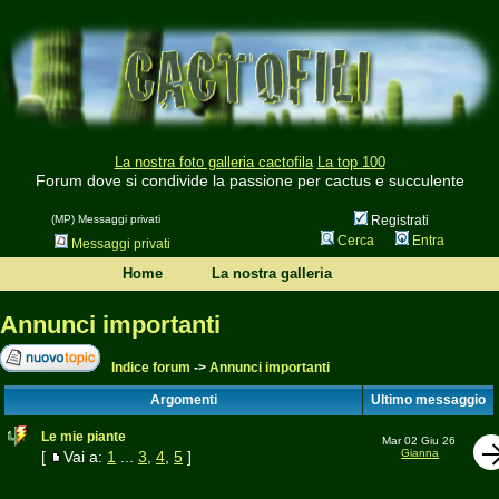
La nostra foto galleria cactofila
La top 100
Forum dove si condivide la passione per cactus e succulente
(MP) Messaggi privati
Registrati
Cerca
Entra
Messaggi privati
Home
La nostra galleria
Annunci importanti
Indice forum
->
Annunci importanti
Argomenti
Ultimo messaggio
Le mie piante
Mar 02 Giu 26
Gianna
[
Vai a:
1
...
3
,
4
,
5
]