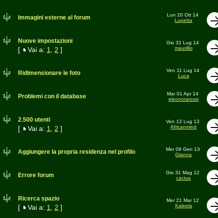
Lun 20 Ott 14
Immagini esterne al forum
Lupetta
Nuove impostazioni
Gio 31 Lug 14
maurillio
[
Vai a:
1
,
2
]
Ven 11 Lug 14
Ridimensionare le foto
Luca
Mar 01 Apr 14
Problemi con il database
eleonorarossi
2.500 utenti
Ven 12 Lug 13
Africanmind
[
Vai a:
1
,
2
]
Mer 09 Gen 13
Aggiungere la propria residenza nel profilo
Gianna
Gio 31 Mag 12
Errore forum
cactus
Ricerca spazio
Mer 21 Mar 12
Kaleela
[
Vai a:
1
,
2
]