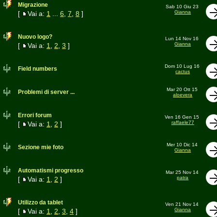
Migrazione
Sab 10 Giu 23
Gianna
[
Vai a:
1
...
6
,
7
,
8
]
Nuovo logo?
Lun 14 Nov 16
Gianna
[
Vai a:
1
,
2
,
3
]
Dom 10 Lug 16
Field numbers
cactus
Mar 20 Ott 15
Problemi di server ...
aloevera
Errori forum
Ven 16 Gen 15
raffaele77
[
Vai a:
1
,
2
]
Mer 10 Dic 14
Sezione mie foto
Gianna
Automatismi progresso
Mar 25 Nov 14
patra
[
Vai a:
1
,
2
]
Utilizzo da tablet
Ven 21 Nov 14
Gianna
[
Vai a:
1
,
2
,
3
,
4
]