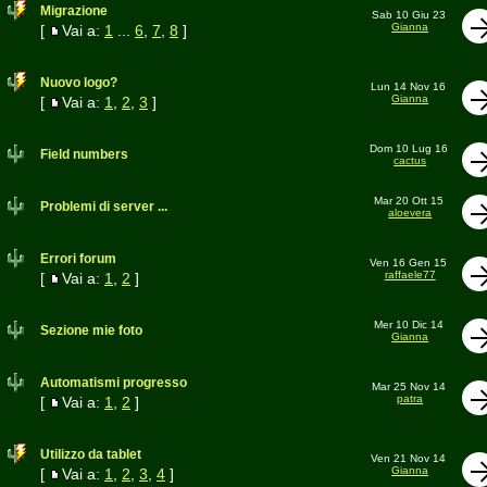
Migrazione
Sab 10 Giu 23
Gianna
[
Vai a:
1
...
6
,
7
,
8
]
Nuovo logo?
Lun 14 Nov 16
Gianna
[
Vai a:
1
,
2
,
3
]
Dom 10 Lug 16
Field numbers
cactus
Mar 20 Ott 15
Problemi di server ...
aloevera
Errori forum
Ven 16 Gen 15
raffaele77
[
Vai a:
1
,
2
]
Mer 10 Dic 14
Sezione mie foto
Gianna
Automatismi progresso
Mar 25 Nov 14
patra
[
Vai a:
1
,
2
]
Utilizzo da tablet
Ven 21 Nov 14
Gianna
[
Vai a:
1
,
2
,
3
,
4
]