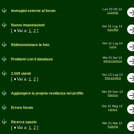
Lun 20 Ott 14
Immagini esterne al forum
Lupetta
Nuove impostazioni
Gio 31 Lug 14
maurillio
[
Vai a:
1
,
2
]
Ven 11 Lug 14
Ridimensionare le foto
Luca
Mar 01 Apr 14
Problemi con il database
eleonorarossi
2.500 utenti
Ven 12 Lug 13
Africanmind
[
Vai a:
1
,
2
]
Mer 09 Gen 13
Aggiungere la propria residenza nel profilo
Gianna
Gio 31 Mag 12
Errore forum
cactus
Ricerca spazio
Mer 21 Mar 12
Kaleela
[
Vai a:
1
,
2
]