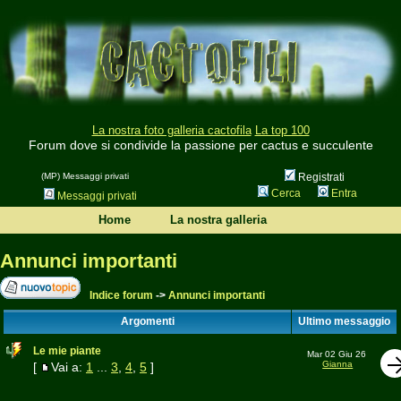
La nostra foto galleria cactofila
La top 100
Forum dove si condivide la passione per cactus e succulente
(MP) Messaggi privati
Registrati
Cerca
Entra
Messaggi privati
Home
La nostra galleria
Annunci importanti
Indice forum
->
Annunci importanti
Argomenti
Ultimo messaggio
Le mie piante
Mar 02 Giu 26
Gianna
[
Vai a:
1
...
3
,
4
,
5
]