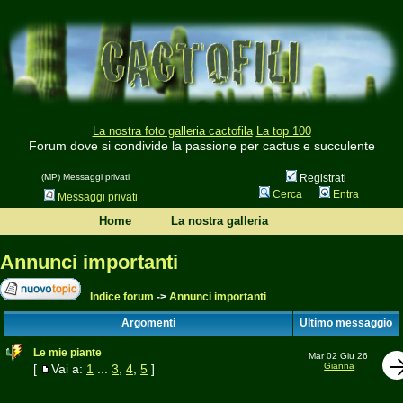
La nostra foto galleria cactofila
La top 100
Forum dove si condivide la passione per cactus e succulente
(MP) Messaggi privati
Registrati
Cerca
Entra
Messaggi privati
Home
La nostra galleria
Annunci importanti
Indice forum
->
Annunci importanti
Argomenti
Ultimo messaggio
Le mie piante
Mar 02 Giu 26
Gianna
[
Vai a:
1
...
3
,
4
,
5
]