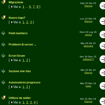
Migrazione
Sab 10 Giu 23
Gianna
[
Vai a:
1
...
6
,
7
,
8
]
Nuovo logo?
Lun 14 Nov 16
Gianna
[
Vai a:
1
,
2
,
3
]
Dom 10 Lug 16
Field numbers
cactus
Mar 20 Ott 15
Problemi di server ...
aloevera
Errori forum
Ven 16 Gen 15
raffaele77
[
Vai a:
1
,
2
]
Mer 10 Dic 14
Sezione mie foto
Gianna
Automatismi progresso
Mar 25 Nov 14
patra
[
Vai a:
1
,
2
]
Utilizzo da tablet
Ven 21 Nov 14
Gianna
[
Vai a:
1
,
2
,
3
,
4
]