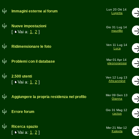
Lun 20 Ott 14
Immagini esterne al forum
Lupetta
Nuove impostazioni
Gio 31 Lug 14
maurillio
[
Vai a:
1
,
2
]
Ven 11 Lug 14
Ridimensionare le foto
Luca
Mar 01 Apr 14
Problemi con il database
eleonorarossi
2.500 utenti
Ven 12 Lug 13
Africanmind
[
Vai a:
1
,
2
]
Mer 09 Gen 13
Aggiungere la propria residenza nel profilo
Gianna
Gio 31 Mag 12
Errore forum
cactus
Ricerca spazio
Mer 21 Mar 12
Kaleela
[
Vai a:
1
,
2
]