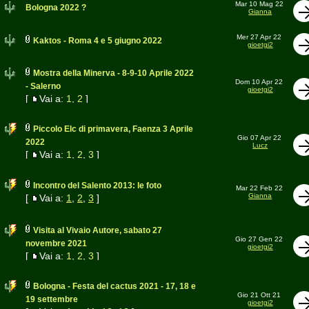
Mar 10 Mag 22
Bologna 2022 ?
Gianna
Mer 27 Apr 22
Kaktos - Roma 4 e 5 giugno 2022
gioetgi2
Mostra della Minerva - 8-9-10 Aprile 2022
Dom 10 Apr 22
- Salerno
gioetgi2
[
Vai a:
1
,
2
]
Piccolo Elc di primavera, Faenza 3 Aprile
Gio 07 Apr 22
2022
Lucz
[
Vai a:
1
,
2
,
3
]
Incontro del Salento 2013: le foto
Mar 22 Feb 22
Gianna
[
Vai a:
1
,
2
,
3
]
Visita al Vivaio Autore, sabato 27
Gio 27 Gen 22
novembre 2021
gioetgi2
[
Vai a:
1
,
2
,
3
]
Bologna - Festa del cactus 2021 - 17, 18 e
Gio 21 Ott 21
19 settembre
gioetgi2