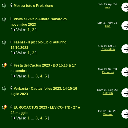
Sab 27 Apr 24
Mostra foto e Proiezione
eve
Visita al Vivaio Autore, sabato 25
Lun 27 Nov 23
novembre 2023
Rod
[
Vai a:
1
,
2
]
Faenza - Il piccolo Elc di autunno
Gio 19 Ott 23
15/10/2023
Rosaedela
[
Vai a:
1
,
2
]
Festa del Cactus 2023 - BO 15,16 & 17
Mar 19 Set 23
settembre
Giovanni
[
Vai a:
1
...
3
,
4
,
5
]
Verbania - Cactus folies 2023, 14-15-16
Dom 02 Lug 23
Astro86
luglio 2023
EUROCACTUS 2023 - LEVICO (TN) - 27 e
Gio 01 Giu 23
28 maggio
Gianna
[
Vai a:
1
...
3
,
4
,
5
]