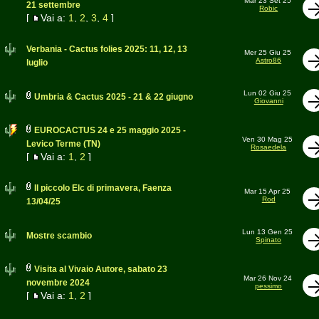
Mar 23 Set 25
21 settembre
Robic
[
Vai a:
1
,
2
,
3
,
4
]
Verbania - Cactus folies 2025: 11, 12, 13
Mer 25 Giu 25
Astro86
luglio
Lun 02 Giu 25
Umbria & Cactus 2025 - 21 & 22 giugno
Giovanni
EUROCACTUS 24 e 25 maggio 2025 -
Ven 30 Mag 25
Levico Terme (TN)
Rosaedela
[
Vai a:
1
,
2
]
Il piccolo Elc di primavera, Faenza
Mar 15 Apr 25
Rod
13/04/25
Lun 13 Gen 25
Mostre scambio
Spinato
Visita al Vivaio Autore, sabato 23
Mar 26 Nov 24
novembre 2024
pessimo
[
Vai a:
1
,
2
]