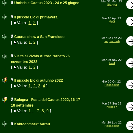
Mer 31 Mag 23
Umbria e Cactus 2023 - 24 e 25 giugno
Gianna
Il piccolo Elc di primavera
Mar 18 Apr 23
MeG
[
Vai a:
1
,
2
]
Cactus show a San Francisco
Mer 22 Feb 23
sergio_radi
[
Vai a:
1
,
2
]
Visita al Vivaio Autore, sabato 26
Mar 29 Nov 22
novembre 2022
Rod
[
Vai a:
1
,
2
]
Il piccolo Elc di autunno 2022
Gio 20 Ott 22
Rosaedela
[
Vai a:
1
,
2
,
3
,
4
]
Bologna - Festa del Cactus 2022, 16-17-
Mar 27 Set 22
18 settembre
nikko57
[
Vai a:
1
...
7
,
8
,
9
]
Mer 20 Lug 22
Kakteenmarkt Aarau
Rosaedela