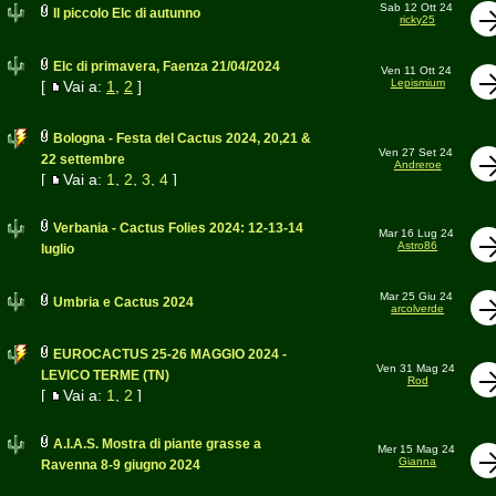
Sab 12 Ott 24
Il piccolo Elc di autunno
ricky25
Elc di primavera, Faenza 21/04/2024
Ven 11 Ott 24
Lepismium
[
Vai a:
1
,
2
]
Bologna - Festa del Cactus 2024, 20,21 &
Ven 27 Set 24
22 settembre
Andreroe
[
Vai a:
1
,
2
,
3
,
4
]
Verbania - Cactus Folies 2024: 12-13-14
Mar 16 Lug 24
Astro86
luglio
Mar 25 Giu 24
Umbria e Cactus 2024
arcolverde
EUROCACTUS 25-26 MAGGIO 2024 -
Ven 31 Mag 24
LEVICO TERME (TN)
Rod
[
Vai a:
1
,
2
]
A.I.A.S. Mostra di piante grasse a
Mer 15 Mag 24
Gianna
Ravenna 8-9 giugno 2024