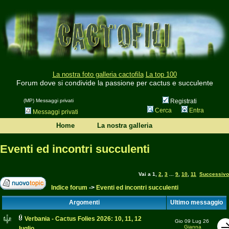
La nostra foto galleria cactofila
La top 100
Forum dove si condivide la passione per cactus e succulente
(MP) Messaggi privati
Registrati
Cerca
Entra
Messaggi privati
Home
La nostra galleria
Eventi ed incontri succulenti
Vai a
1
,
2
,
3
...
9
,
10
,
11
Successivo
Indice forum
->
Eventi ed incontri succulenti
Argomenti
Ultimo messaggio
Verbania - Cactus Folies 2026: 10, 11, 12
Gio 09 Lug 26
Gianna
luglio