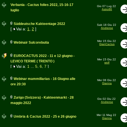
Verbania - Cactus folies 2022, 15-16-17
Gio 07 Lug 22
Astro86
luglio
Süddeutsche Kakteentage 2022
Sab 18 Giu 22
Andreroe
[
Vai a:
1
,
2
]
Mer 15 Giu 22
Webinair Sulcorebutia
GianCactus
EUROCACTUS 2022 - 11 e 12 giugno -
Mer 15 Giu 22
LEVICO TERME ( TRENTO )
wolf
[
Vai a:
1
...
5
,
6
,
7
]
Webinar mammillarias - 16 Giugno alle
Mer 08 Giu 22
Gianna
ore 20:30
Zurigo (Svizzera) - Kakteenmarkt - 28
Gio 02 Giu 22
Andreroe
maggio 2022
Mer 11 Mag 22
Umbria & Cactus 2022 - 25 e 26 giugno
Gianna