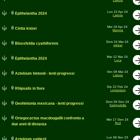
Lakota
Lun 22 Apr 24
Epithelantha 2024
Lakota
Mar 16 Apr 24
Cintia knizei
Magma
Dom 24 Mar 24
Blossfeldia cyathiformis
elebar
Mar 12 Mar 24
Epithelantha 2024
Luca
Ven 08 Mar 24
Aztekium hintonii - lenti progressi
Lakota
Gio 22 Feb 24
Rhipsalis in fiore
Lepismium
Dom 28 Gen 24
Geohintonia mexicana - lenti progressi
Sadgodzilla
Ortegocactus macdougallii confronto a
Mer 17 Gen 24
Rod
due anni di distanza
Lun 06 Nov 23
Aztekium valdezii