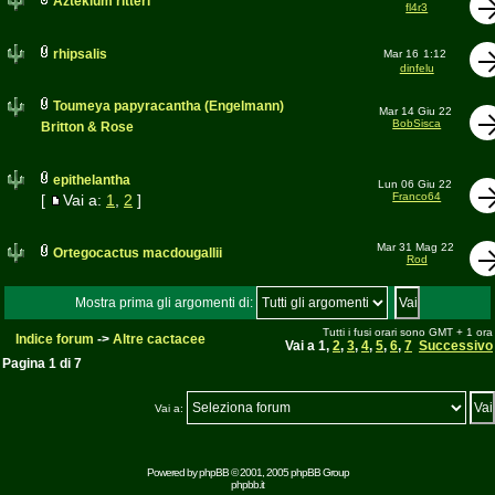
Aztekium ritteri
fl4r3
rhipsalis
Mar 16
1:12
dinfelu
Toumeya papyracantha (Engelmann)
Mar 14 Giu 22
BobSisca
Britton & Rose
epithelantha
Lun 06 Giu 22
Franco64
[
Vai a:
1
,
2
]
Mar 31 Mag 22
Ortegocactus macdougallii
Rod
Mostra prima gli argomenti di:
Tutti i fusi orari sono GMT + 1 ora
Indice forum
->
Altre cactacee
Vai a
1
,
2
,
3
,
4
,
5
,
6
,
7
Successivo
Pagina
1
di
7
Vai a:
Powered by
phpBB
© 2001, 2005 phpBB Group
phpbb.it