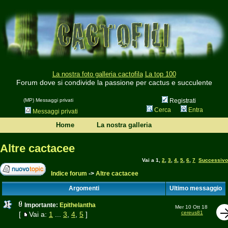
La nostra foto galleria cactofila
La top 100
Forum dove si condivide la passione per cactus e succulente
(MP) Messaggi privati
Registrati
Cerca
Entra
Messaggi privati
Home
La nostra galleria
Altre cactacee
Vai a
1
,
2
,
3
,
4
,
5
,
6
,
7
Successivo
Indice forum
->
Altre cactacee
Argomenti
Ultimo messaggio
Importante:
Epithelantha
Mer 10 Ott 18
cereus81
[
Vai a:
1
...
3
,
4
,
5
]