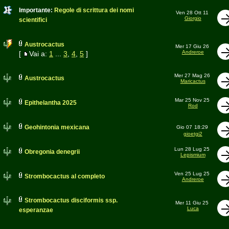
Importante:
Regole di scrittura dei nomi
Ven 28 Ott 11
Giorgio
scientifici
Austrocactus
Mer 17 Giu 26
Andreroe
[
Vai a:
1
...
3
,
4
,
5
]
Mer 27 Mag 26
Austrocactus
Maricactus
Mar 25 Nov 25
Epithelantha 2025
Rod
Geohintonia mexicana
Gio 07
18:29
gioetgi2
Lun 28 Lug 25
Obregonia denegrii
Lepismium
Ven 25 Lug 25
Strombocactus al completo
Andreroe
Strombocactus disciformis ssp.
Mer 11 Giu 25
Luca
esperanzae