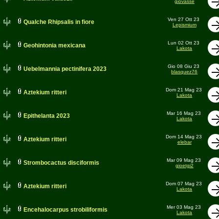
giovasse
Ven 27 Ott 23
Qualche Rhipsalis in fiore
Lepismium
Lun 02 Ott 23
Geohintonia mexicana
Lakota
Gio 08 Giu 23
Uebelmannia pectinifera 2023
blasquez76
Dom 21 Mag 23
Aztekium ritteri
Lakota
Mar 16 Mag 23
Epithelanta 2023
Lakota
Dom 14 Mag 23
Aztekium ritteri
elebar
Mar 09 Mag 23
Strombocactus disciformis
gioetgi2
Dom 07 Mag 23
Aztekium ritteri
Lakota
Mer 03 Mag 23
Encehalocarpus strobiliformis
Lakota