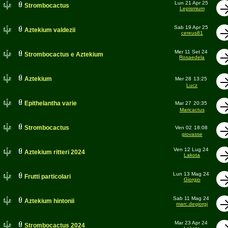
Lun 21 Apr 25
Strombocactus
Lepismium
Sab 19 Apr 25
Aztekium valdezii
cereus81
Mer 11 Set 24
Strombocactus e Aztekium
Rosaedela
Aztekium
Mer 28
13:25
Lucz
Epithelantha varie
Mar 27
20:35
Maricactus
Strombocactus
Ven 02
18:08
giovasse
Ven 12 Lug 24
Aztekium ritteri 2024
Lakota
Lun 13 Mag 24
Frutti particolari
Giorgio
Sab 11 Mag 24
Aztekium hintonii
marc.degiorgi
Mar 23 Apr 24
Strombocactus 2024