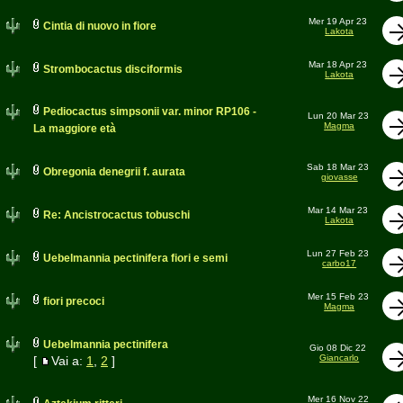
Mer 19 Apr 23
Cintia di nuovo in fiore
Lakota
Mar 18 Apr 23
Strombocactus disciformis
Lakota
Pediocactus simpsonii var. minor RP106 -
Lun 20 Mar 23
Magma
La maggiore età
Sab 18 Mar 23
Obregonia denegrii f. aurata
giovasse
Mar 14 Mar 23
Re: Ancistrocactus tobuschi
Lakota
Lun 27 Feb 23
Uebelmannia pectinifera fiori e semi
carbo17
Mer 15 Feb 23
fiori precoci
Magma
Uebelmannia pectinifera
Gio 08 Dic 22
Giancarlo
[
Vai a:
1
,
2
]
Mer 16 Nov 22