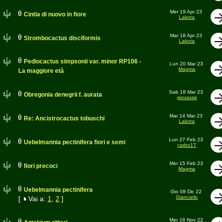
Mer 19 Apr 23
Cintia di nuovo in fiore
Lakota
Mar 18 Apr 23
Strombocactus disciformis
Lakota
Pediocactus simpsonii var. minor RP106 -
Lun 20 Mar 23
Magma
La maggiore età
Sab 18 Mar 23
Obregonia denegrii f. aurata
giovasse
Mar 14 Mar 23
Re: Ancistrocactus tobuschi
Lakota
Lun 27 Feb 23
Uebelmannia pectinifera fiori e semi
carbo17
Mer 15 Feb 23
fiori precoci
Magma
Uebelmannia pectinifera
Gio 08 Dic 22
Giancarlo
[
Vai a:
1
,
2
]
Mer 16 Nov 22