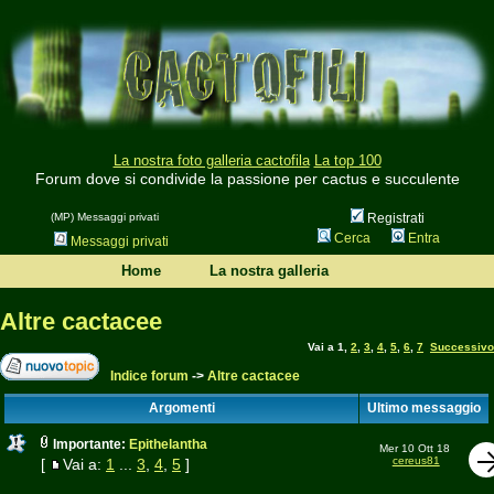
La nostra foto galleria cactofila
La top 100
Forum dove si condivide la passione per cactus e succulente
(MP) Messaggi privati
Registrati
Cerca
Entra
Messaggi privati
Home
La nostra galleria
Altre cactacee
Vai a
1
,
2
,
3
,
4
,
5
,
6
,
7
Successivo
Indice forum
->
Altre cactacee
Argomenti
Ultimo messaggio
Importante:
Epithelantha
Mer 10 Ott 18
cereus81
[
Vai a:
1
...
3
,
4
,
5
]