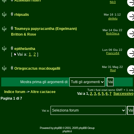
Aztekium ritteri
fl4r3
rhipsalis
Mar 16
1:12
dinfelu
Toumeya papyracantha (Engelmann)
Mar 14 Giu 22
BobSisca
Britton & Rose
epithelantha
Lun 06 Giu 22
Franco64
[
Vai a:
1
,
2
]
Mar 31 Mag 22
Ortegocactus macdougallii
Rod
Mostra prima gli argomenti di:
Tutti i fusi orari sono GMT + 1 ora
Indice forum
->
Altre cactacee
Vai a
1
,
2
,
3
,
4
,
5
,
6
,
7
Successivo
Pagina
1
di
7
Vai a:
Powered by
phpBB
© 2001, 2005 phpBB Group
phpbb.it