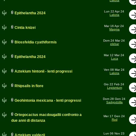
Lakota
Lun 22 Apr 24
Epithelantha 2024
Lakota
Mar 16 Apr 24
Cintia knizei
Magma
Dom 24 Mar 24
Blossfeldia cyathiformis
elebar
Mar 12 Mar 24
Epithelantha 2024
Luca
Ven 08 Mar 24
Aztekium hintonii - lenti progressi
Lakota
Gio 22 Feb 24
Rhipsalis in fiore
Lepismium
Dom 28 Gen 24
Geohintonia mexicana - lenti progressi
Sadgodzilla
Ortegocactus macdougallii confronto a
Mer 17 Gen 24
Rod
due anni di distanza
Lun 06 Nov 23
Aztekium valdezii