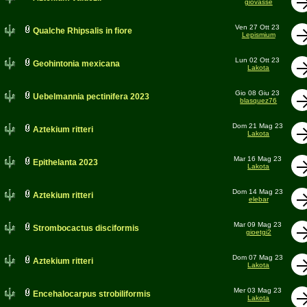
giovasse
Ven 27 Ott 23
Qualche Rhipsalis in fiore
Lepismium
Lun 02 Ott 23
Geohintonia mexicana
Lakota
Gio 08 Giu 23
Uebelmannia pectinifera 2023
blasquez76
Dom 21 Mag 23
Aztekium ritteri
Lakota
Mar 16 Mag 23
Epithelanta 2023
Lakota
Dom 14 Mag 23
Aztekium ritteri
elebar
Mar 09 Mag 23
Strombocactus disciformis
gioetgi2
Dom 07 Mag 23
Aztekium ritteri
Lakota
Mer 03 Mag 23
Encehalocarpus strobiliformis
Lakota