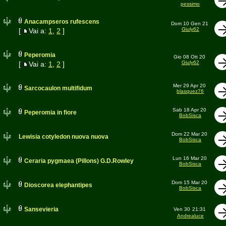
pessimo
Anacampseros rufescens
Dom 10 Gen 21
Giuly62
[
Vai a:
1
,
2
]
Peperomia
Gio 08 Ott 20
Giuly62
[
Vai a:
1
,
2
]
Mer 29 Apr 20
Sarcocaulon multifidum
blasquez76
Sab 18 Apr 20
Peperomia in fiore
BobSisca
Dom 22 Mar 20
Lewisia cotyledon nuova nuova
BobSisca
Lun 16 Mar 20
Ceraria pygmaea (Pillons) G.D.Rowley
BobSisca
Dom 15 Mar 20
Dioscorea elephantipes
BobSisca
Sansevieria
Ven 30
21:31
Andrealuce