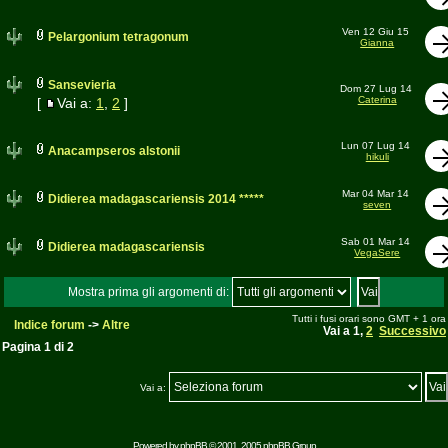
Ven 12 Giu 15
Pelargonium tetragonum
Gianna
Sansevieria
Dom 27 Lug 14
Caterina
[
Vai a:
1
,
2
]
Lun 07 Lug 14
Anacampseros alstonii
hikuli
Mar 04 Mar 14
Didierea madagascariensis 2014 *****
seven
Sab 01 Mar 14
Didierea madagascariensis
VegaSere
Mostra prima gli argomenti di:
Tutti i fusi orari sono GMT + 1 ora
Indice forum
->
Altre
Vai a
1
,
2
Successivo
Pagina
1
di
2
Vai a:
Powered by
phpBB
© 2001, 2005 phpBB Group