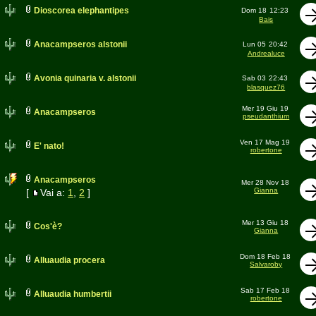
Dioscorea elephantipes
Dom 18
12:23
Bais
Anacampseros alstonii
Lun 05
20:42
Andrealuce
Avonia quinaria v. alstonii
Sab 03
22:43
blasquez76
Mer 19 Giu 19
Anacampseros
pseudanthium
Ven 17 Mag 19
E' nato!
robertone
Anacampseros
Mer 28 Nov 18
Gianna
[
Vai a:
1
,
2
]
Mer 13 Giu 18
Cos'è?
Gianna
Dom 18 Feb 18
Alluaudia procera
Salvaroby
Sab 17 Feb 18
Alluaudia humbertii
robertone