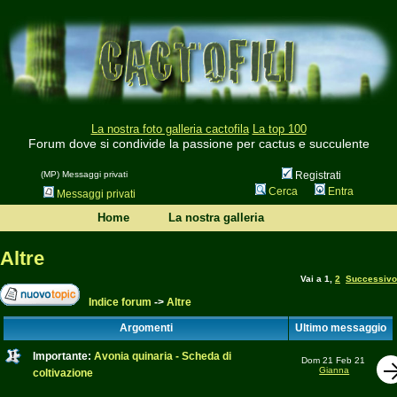
La nostra foto galleria cactofila
La top 100
Forum dove si condivide la passione per cactus e succulente
(MP) Messaggi privati
Registrati
Cerca
Entra
Messaggi privati
Home
La nostra galleria
Altre
Vai a
1
,
2
Successivo
Indice forum
->
Altre
Argomenti
Ultimo messaggio
Importante:
Avonia quinaria - Scheda di
Dom 21 Feb 21
Gianna
coltivazione