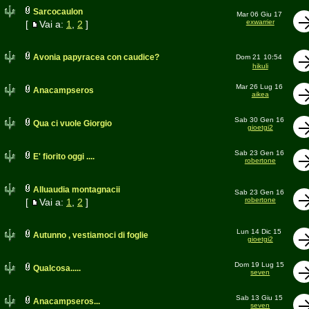
Sarcocaulon
Mar 06 Giu 17
exwarrier
[
Vai a:
1
,
2
]
Avonia papyracea con caudice?
Dom 21
10:54
hikuli
Mar 26 Lug 16
Anacampseros
aikea
Sab 30 Gen 16
Qua ci vuole Giorgio
gioetgi2
Sab 23 Gen 16
E' fiorito oggi ....
robertone
Alluaudia montagnacii
Sab 23 Gen 16
robertone
[
Vai a:
1
,
2
]
Lun 14 Dic 15
Autunno , vestiamoci di foglie
gioetgi2
Dom 19 Lug 15
Qualcosa.....
seven
Sab 13 Giu 15
Anacampseros...
seven