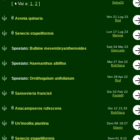
Seba24
[
Vai a:
1
,
2
]
Ven 21 Lug 23
Avonia quinaria
Rod
Lun 17 Lug 23
Senecio stapeliformis
Magma
Sab 04 Mar 23
Spostato:
Bulbine mesembryanthemoides
Giancarlo
Mar 27 Set 22
Spostato:
Haemanthus albiflos
BobSisca
Ven 29 Apr 22
Spostato:
Ornithogalum unifoliatum
Rod
Gio 03 Feb 22
Sansevieria francisii
PaolaM
Anacampseros rufescens
Gio 12
21:33
BobSisca
Un'insolita piantina
Dom 08
18:27
Gianni
Senecio stapeliiformis
Dom 01
9:12