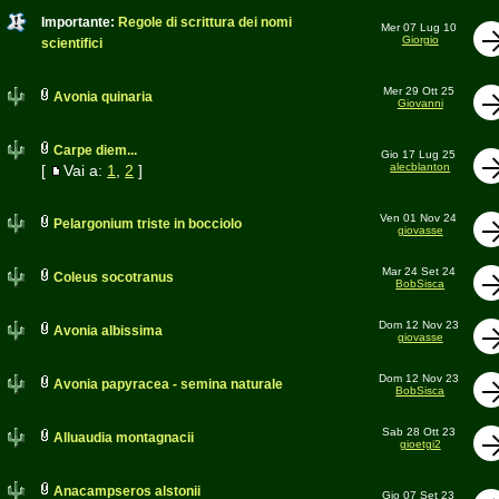
Importante:
Regole di scrittura dei nomi
Mer 07 Lug 10
Giorgio
scientifici
Mer 29 Ott 25
Avonia quinaria
Giovanni
Carpe diem...
Gio 17 Lug 25
alecblanton
[
Vai a:
1
,
2
]
Ven 01 Nov 24
Pelargonium triste in bocciolo
giovasse
Mar 24 Set 24
Coleus socotranus
BobSisca
Dom 12 Nov 23
Avonia albissima
giovasse
Dom 12 Nov 23
Avonia papyracea - semina naturale
BobSisca
Sab 28 Ott 23
Alluaudia montagnacii
gioetgi2
Anacampseros alstonii
Gio 07 Set 23