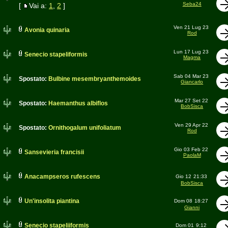
Seba24
[
Vai a:
1
,
2
]
Ven 21 Lug 23
Avonia quinaria
Rod
Lun 17 Lug 23
Senecio stapeliformis
Magma
Sab 04 Mar 23
Spostato:
Bulbine mesembryanthemoides
Giancarlo
Mar 27 Set 22
Spostato:
Haemanthus albiflos
BobSisca
Ven 29 Apr 22
Spostato:
Ornithogalum unifoliatum
Rod
Gio 03 Feb 22
Sansevieria francisii
PaolaM
Anacampseros rufescens
Gio 12
21:33
BobSisca
Un'insolita piantina
Dom 08
18:27
Gianni
Senecio stapeliiformis
Dom 01
9:12