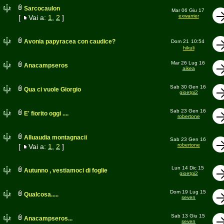
Sarcocaulon
Mar 06 Giu 17
exwarrier
[
Vai a:
1
,
2
]
Avonia papyracea con caudice?
Dom 21
10:54
hikuli
Mar 26 Lug 16
Anacampseros
aikea
Sab 30 Gen 16
Qua ci vuole Giorgio
gioetgi2
Sab 23 Gen 16
E' fiorito oggi ....
robertone
Alluaudia montagnacii
Sab 23 Gen 16
robertone
[
Vai a:
1
,
2
]
Lun 14 Dic 15
Autunno , vestiamoci di foglie
gioetgi2
Dom 19 Lug 15
Qualcosa.....
seven
Sab 13 Giu 15
Anacampseros...
seven