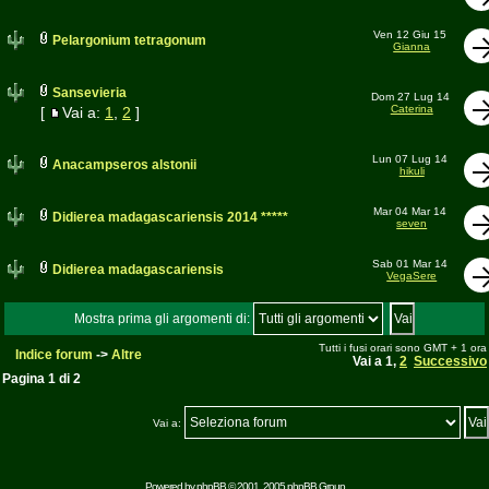
Ven 12 Giu 15
Pelargonium tetragonum
Gianna
Sansevieria
Dom 27 Lug 14
Caterina
[
Vai a:
1
,
2
]
Lun 07 Lug 14
Anacampseros alstonii
hikuli
Mar 04 Mar 14
Didierea madagascariensis 2014 *****
seven
Sab 01 Mar 14
Didierea madagascariensis
VegaSere
Mostra prima gli argomenti di:
Tutti i fusi orari sono GMT + 1 ora
Indice forum
->
Altre
Vai a
1
,
2
Successivo
Pagina
1
di
2
Vai a:
Powered by
phpBB
© 2001, 2005 phpBB Group