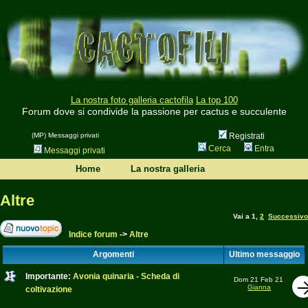
La nostra foto galleria cactofila
La top 100
Forum dove si condivide la passione per cactus e succulente
(MP) Messaggi privati
Registrati
Cerca
Entra
Messaggi privati
Home
La nostra galleria
Altre
Vai a
1
,
2
Successivo
Indice forum
->
Altre
Argomenti
Ultimo messaggio
Importante:
Avonia quinaria - Scheda di
Dom 21 Feb 21
Gianna
coltivazione