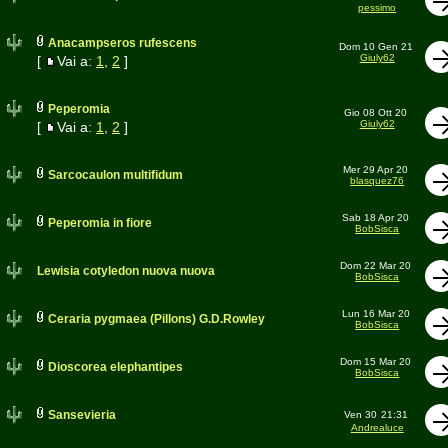
pessimo
Anacampseros rufescens
Dom 10 Gen 21
Giuly62
[
Vai a:
1
,
2
]
Peperomia
Gio 08 Ott 20
Giuly62
[
Vai a:
1
,
2
]
Mer 29 Apr 20
Sarcocaulon multifidum
blasquez76
Sab 18 Apr 20
Peperomia in fiore
BobSisca
Dom 22 Mar 20
Lewisia cotyledon nuova nuova
BobSisca
Lun 16 Mar 20
Ceraria pygmaea (Pillons) G.D.Rowley
BobSisca
Dom 15 Mar 20
Dioscorea elephantipes
BobSisca
Sansevieria
Ven 30
21:31
Andrealuce