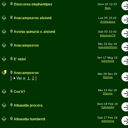
Dioscorea elephantipes
Dom 18
12:23
Bais
Anacampseros alstonii
Lun 05
20:42
Andrealuce
Avonia quinaria v. alstonii
Sab 03
22:43
blasquez76
Mer 19 Giu 19
Anacampseros
pseudanthium
Ven 17 Mag 19
E' nato!
robertone
Anacampseros
Mer 28 Nov 18
Gianna
[
Vai a:
1
,
2
]
Mer 13 Giu 18
Cos'è?
Gianna
Dom 18 Feb 18
Alluaudia procera
Salvaroby
Sab 17 Feb 18
Alluaudia humbertii
robertone