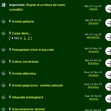
Importante:
Regole di scrittura dei nomi
Mer 07 Lug 10
Giorgio
scientifici
Mer 29 Ott 25
Avonia quinaria
Giovanni
Carpe diem...
Gio 17 Lug 25
alecblanton
[
Vai a:
1
,
2
]
Ven 01 Nov 24
Pelargonium triste in bocciolo
giovasse
Mar 24 Set 24
Coleus socotranus
BobSisca
Dom 12 Nov 23
Avonia albissima
giovasse
Dom 12 Nov 23
Avonia papyracea - semina naturale
BobSisca
Sab 28 Ott 23
Alluaudia montagnacii
gioetgi2
Anacampseros alstonii
Gio 07 Set 23