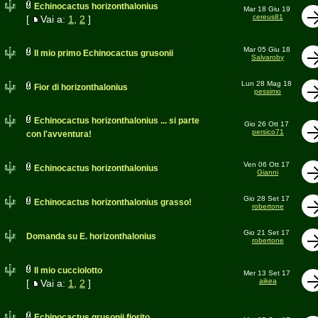
Echinocactus horizonthalonius
Mar 18 Giu 19
cereus81
[
Vai a:
1
,
2
]
Mar 05 Giu 18
Il mio primo Echinocactus grusonii
Salvaroby
Lun 28 Mag 18
Fior di horizonthalonius
pessimo
Echinocactus horizonthalonius ... si parte
Gio 26 Ott 17
persico71
con l'avventura!
Ven 06 Ott 17
Echinocactus horizonthalonius
Gianni
Gio 28 Set 17
Echinocactus horizonthalonius grasso!
robertone
Gio 21 Set 17
Domanda su E. horizonthalonius
robertone
Il mio cucciolotto
Mer 13 Set 17
aikea
[
Vai a:
1
,
2
]
Echinocactus grusonii fiorito