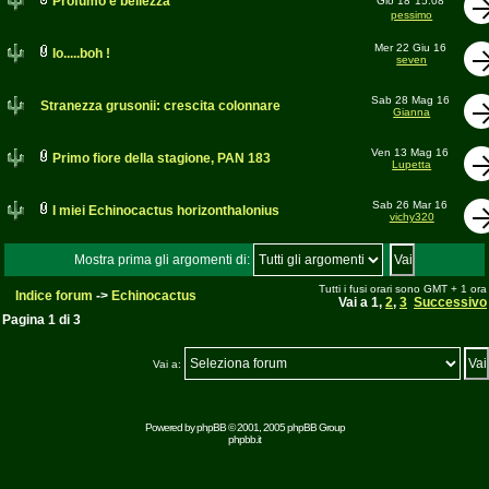
Profumo e bellezza
Gio 18
15:08
pessimo
Mer 22 Giu 16
Io.....boh !
seven
Sab 28 Mag 16
Stranezza grusonii: crescita colonnare
Gianna
Ven 13 Mag 16
Primo fiore della stagione, PAN 183
Lupetta
Sab 26 Mar 16
I miei Echinocactus horizonthalonius
vichy320
Mostra prima gli argomenti di:
Tutti i fusi orari sono GMT + 1 ora
Indice forum
->
Echinocactus
Vai a
1
,
2
,
3
Successivo
Pagina
1
di
3
Vai a:
Powered by
phpBB
© 2001, 2005 phpBB Group
phpbb.it