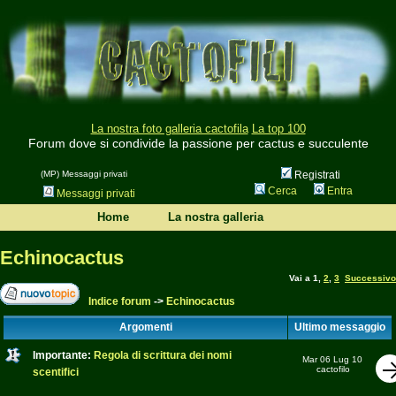
La nostra foto galleria cactofila
La top 100
Forum dove si condivide la passione per cactus e succulente
(MP) Messaggi privati
Registrati
Cerca
Entra
Messaggi privati
Home
La nostra galleria
Echinocactus
Vai a
1
,
2
,
3
Successivo
Indice forum
->
Echinocactus
Argomenti
Ultimo messaggio
Importante:
Regola di scrittura dei nomi
Mar 06 Lug 10
cactofilo
scentifici