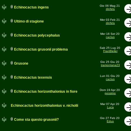
Gio 06 Mag 21
Echinocactus ingens
dinfelu
Mer 03 Feb 21
Ultimo di stagione
dinfelu
Mer 16 Set 20
Echinocactus polycephalus
cactus
Sab 25 Lug 20
Echinocactus grusonii problema
FranBleiler
Gio 25 Giu 20
Grusone
tramontana23
Lun 01 Giu 20
Echinocactus texensis
cactus
Dom 19 Apr 20
Echinocactus horizonthalonius in fiore
pessimo
Mar 07 Apr 20
Echinocactus horizonthalonius v. nicholii
Luca
Gio 27 Feb 20
Come sta questo grusonii?
Edus