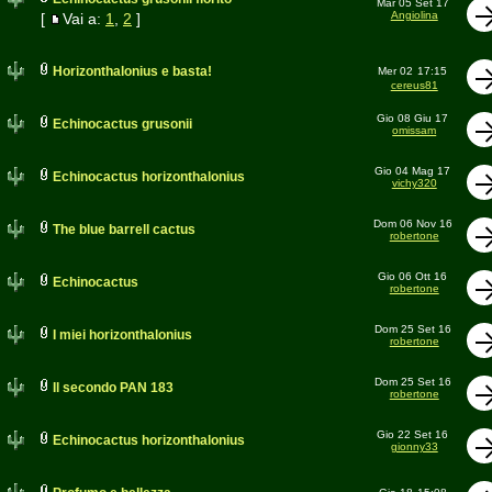
Mar 05 Set 17
Angiolina
[
Vai a:
1
,
2
]
Horizonthalonius e basta!
Mer 02
17:15
cereus81
Gio 08 Giu 17
Echinocactus grusonii
omissam
Gio 04 Mag 17
Echinocactus horizonthalonius
vichy320
Dom 06 Nov 16
The blue barrell cactus
robertone
Gio 06 Ott 16
Echinocactus
robertone
Dom 25 Set 16
I miei horizonthalonius
robertone
Dom 25 Set 16
Il secondo PAN 183
robertone
Gio 22 Set 16
Echinocactus horizonthalonius
gionny33