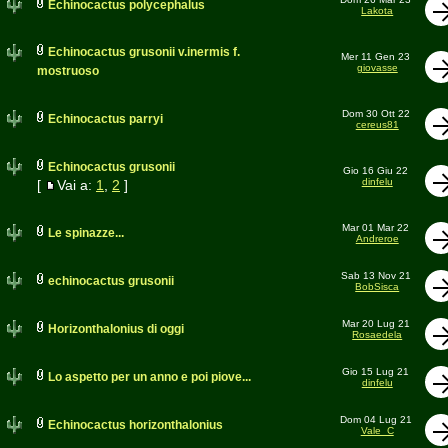
Echinocactus polycephalus
Lakota
Echinocactus grusonii v.inermis f.
Mer 11 Gen 23
giovasse
mostruoso
Dom 30 Ott 22
Echinocactus parryi
cereus81
Echinocactus grusonii
Gio 16 Giu 22
dinfelu
[
Vai a:
1
,
2
]
Mar 01 Mar 22
Le spinazze...
Andreroe
Sab 13 Nov 21
echinocactus grusonii
BobSisca
Mar 20 Lug 21
Horizonthalonius di oggi
Rosaedela
Gio 15 Lug 21
Lo aspetto per un anno e poi piove...
dinfelu
Dom 04 Lug 21
Echinocactus horizonthalonius
Vale_C