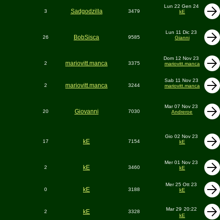
Lun 22 Gen 24
Sadgodzilla
3
3479
kE
Lun 11 Dic 23
BobSisca
26
9585
Gianni
Dom 12 Nov 23
mariovitt.manca
2
3375
mariovitt.manca
Sab 11 Nov 23
mariovitt.manca
2
3244
mariovitt.manca
Mar 07 Nov 23
Giovanni
20
7030
Andreroe
Gio 02 Nov 23
kE
17
7154
kE
Mer 01 Nov 23
kE
2
3460
kE
Mer 25 Ott 23
kE
0
3188
kE
Mar 29
20:22
kE
2
3328
kE