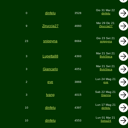
Gio 31 Mar 22
dinfelu
0
3528
dinfelu
Mer 29 Dic 21
Ziruccia27
9
4660
Ziruccia27
Gio 23 Set 21
snippyna
23
8684
snippyna
Mar 21 Set 21
Lupetta88
3
4393
BobSisca
Mar 21 Set 21
Giancarlo
3
4051
BobSisca
Lun 24 Mag 21
eve
2
3866
eve
Sab 22 Mag 21
Ivang
3
4015
Gianna
Lun 17 Mag 21
dinfelu
10
4397
dinfelu
Lun 01 Mar 21
dinfelu
10
4553
Seba24