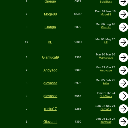
Giorgio
2
6929
BobSisca
Dom 07 Nov 10
Moge88
2
10446
Moge88
Mar 06 Lug 10
Giorgio
0
5879
Giorgio
Mer 06 Mag 26
kE
19
36047
kE
Mar 10 Mar 26
Gianlucaf9
3
2303
Maricactus
Ven 27 Giu 25
Andyago
7
2993
Andyago
Mer 05 Feb 25
giovasse
3
6976
Aldo
Dom 01 Dic 24
giovasse
3
5556
BobSisca
Sab 02 Nov 24
carbo17
9
3286
carbo17
Ven 05 Lug 24
Giovanni
1
4399
silvawolf