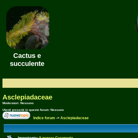
Cactus e
succulente
Asclepiadaceae
Moderatori: Nessuno
Utenti presenti in questo forum: Nessuno
Indice forum
->
Asclepiadaceae