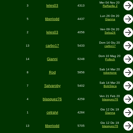
Mer 04 Nov 20
leles03
3
4313
Raffaella Z
Lun 26 Ott 20
tiberiodd
5
4437
Gianna
Ven 09 Ott 20
leles03
2
4056
Seba24
Dom 14 Giu 20
carbo17
13
5433
carbo17
Dom 10 Mag 20
Gianni
14
6248
Pollock
Sab 14 Mar 20
Rod
8
5856
robertone
Sab 14 Mar 20
Salvaroby
7
5402
BobSisca
Ven 21 Feb 20
blasquez76
4
4259
blasquez76
Gio 12 Dic 19
cetralvi
1
4284
Gianna
Gio 12 Dic 19
tiberiodd
13
5705
blasquez76