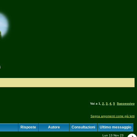
i
Vai a
1
,
2
,
3
,
4
,
5
Successivo
Segna argomenti come già letti
Risposte
Autore
Consultazioni
Ultimo messaggio
Lun 13 Nov 23