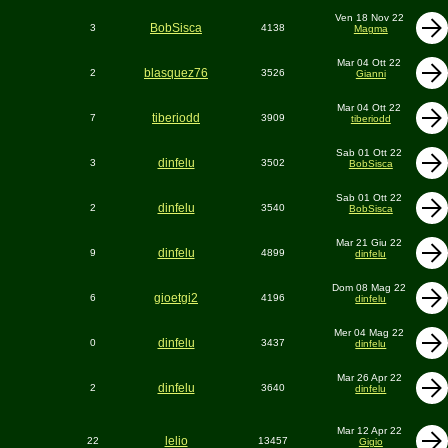
Ven 18 Nov 22
BobSisca
3
4138
Magma
Mar 04 Ott 22
blasquez76
2
3526
Gianni
Mar 04 Ott 22
tiberiodd
7
3909
tiberiodd
Sab 01 Ott 22
dinfelu
3
3502
BobSisca
Sab 01 Ott 22
dinfelu
2
3540
BobSisca
Mar 21 Giu 22
dinfelu
9
4899
dinfelu
Dom 08 Mag 22
gioetgi2
6
4196
dinfelu
Mer 04 Mag 22
dinfelu
0
3437
dinfelu
Mar 26 Apr 22
dinfelu
2
3640
dinfelu
Mar 12 Apr 22
lelio
22
13457
Gigio