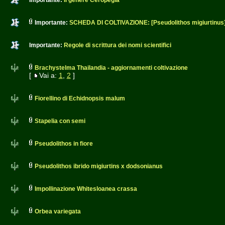
Importante:
Il genere Ceropegia
Importante:
SCHEDA DI COLTIVAZIONE: [Pseudolithos migiurtinus
Importante:
Regole di scrittura dei nomi scientifici
Brachystelma Thailandia - aggiornamenti coltivazione
[
Vai a:
1
,
2
]
Fiorellino di Echidnopsis malum
Stapelia con semi
Pseudolithos in fiore
Pseudolithos ibrido migiurtins x dodsonianus
Impollinazione Whitesloanea crassa
Orbea variegata