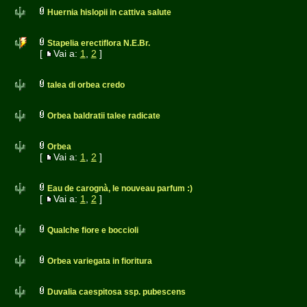
Huernia hislopii in cattiva salute
Stapelia erectiflora N.E.Br.
[
Vai a:
1
,
2
]
talea di orbea credo
Orbea baldratii talee radicate
Orbea
[
Vai a:
1
,
2
]
Eau de carognà, le nouveau parfum :)
[
Vai a:
1
,
2
]
Qualche fiore e boccioli
Orbea variegata in fioritura
Duvalia caespitosa ssp. pubescens