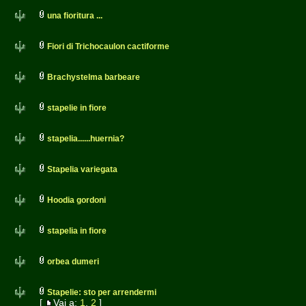
una fioritura ...
Fiori di Trichocaulon cactiforme
Brachystelma barbeare
stapelie in fiore
stapelia......huernia?
Stapelia variegata
Hoodia gordoni
stapelia in fiore
orbea dumeri
Stapelie: sto per arrendermi
[
Vai a:
1
,
2
]