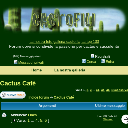
La nostra foto galleria cactofila
La top 100
Forum dove si condivide la passione per cactus e succulente
(MP) Messaggi privati
Registrati
Cerca
Entra
Messaggi privati
Home
La nostra galleria
Cactus Café
Vai a
1
,
2
,
3
...
44
,
45
,
46
Successivo
Indice forum
->
Cactus Café
Argomenti
Ultimo messaggio
Annuncio:
Links
Lun 09 Feb 26
Gianna
[
Vai a:
1
...
4
,
5
,
6
]