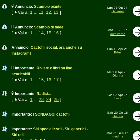
Annuncio:
Scambio piante
Lun 07 Ott 24
Giovanni
[
Vai a:
1
...
11
,
12
,
13
]
Annuncio:
Scambio di talee
Mar 30
20:27
[
Vai a:
1
...
14
,
15
,
16
]
arcolverde
Annuncio:
Cactofili social, ora anche su
Lun 19 Apr 21
Edus
Instagram!
Importante:
Riviste e libri on line
Mer 08 Apr 26
scaricabili
Gianna
[
Vai a:
1
...
15
,
16
,
17
]
Importante:
Radici...
Gio 02 Apr 26
Luca
[
Vai a:
1
...
23
,
24
,
25
]
Sab 20 Ott 18
Importante:
I SONDAGGI cactofili
Gianna
Importante:
Siti specializzati - Siti generici -
Mar 06 Gen 15
Siti utili
medma