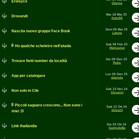
Eriosyce
Gianna
Mar 18 Mar 25
Drovandi
Astro86
Dom 09 Mar 25
Nascita nuovo gruppo Face Book
Lakota
Sab 08 Feb 25
Ho qualche scheletro nell'aiuola
Maricactus
Gio 09 Gen 25
Trovare field number da località
Robic
Lun 06 Gen 25
App per catalogare
dalunda
Sab 23 Nov 24
Non solo in Cile
Giovanni
Piccoli saguaro crescono... Non sono i
Sab 12 Ott 24
Seba24
miei :D
Gio 03 Ott 24
Link thailandia
Sadgodzilla