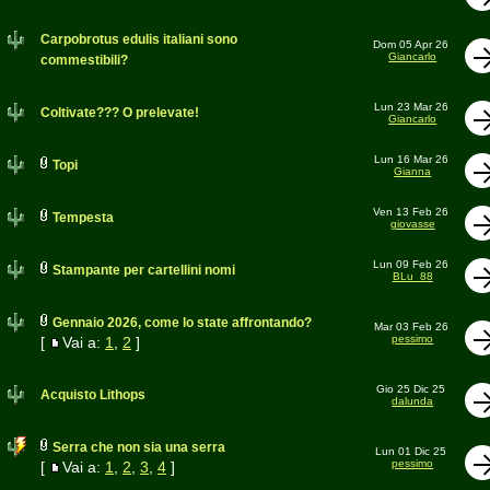
Carpobrotus edulis italiani sono
Dom 05 Apr 26
Giancarlo
commestibili?
Lun 23 Mar 26
Coltivate??? O prelevate!
Giancarlo
Lun 16 Mar 26
Topi
Gianna
Ven 13 Feb 26
Tempesta
giovasse
Lun 09 Feb 26
Stampante per cartellini nomi
BLu_88
Gennaio 2026, come lo state affrontando?
Mar 03 Feb 26
pessimo
[
Vai a:
1
,
2
]
Gio 25 Dic 25
Acquisto Lithops
dalunda
Serra che non sia una serra
Lun 01 Dic 25
pessimo
[
Vai a:
1
,
2
,
3
,
4
]