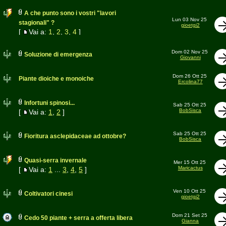
A che punto sono i vostri "lavori
Lun 03 Nov 25
stagionali" ?
gioetgi2
[
Vai a:
1
,
2
,
3
,
4
]
Dom 02 Nov 25
Soluzione di emergenza
Giovanni
Dom 26 Ott 25
Piante dioiche e monoiche
Ercolina77
Infortuni spinosi...
Sab 25 Ott 25
BobSisca
[
Vai a:
1
,
2
]
Sab 25 Ott 25
Fioritura asclepidaceae ad ottobre?
BobSisca
Quasi-serra invernale
Mer 15 Ott 25
Maricactus
[
Vai a:
1
...
3
,
4
,
5
]
Ven 10 Ott 25
Coltivatori cinesi
gioetgi2
Dom 21 Set 25
Cedo 50 piante + serra a offerta libera
Gianna