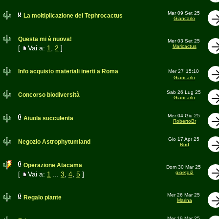
Mar 09 Set 25
La moltiplicazione dei Tephrocactus
Giancarlo
Questa mi è nuova!
Mer 03 Set 25
Maricactus
[
Vai a:
1
,
2
]
Info acquisto materiali inerti a Roma
Mer 27
15:10
Giancarlo
Sab 26 Lug 25
Concorso biodiversità
Giancarlo
Mer 04 Giu 25
Aiuola succulenta
RobertoBr
Gio 17 Apr 25
Negozio Astrophytumland
Rod
Operazione Atacama
Dom 30 Mar 25
gioetgi2
[
Vai a:
1
...
3
,
4
,
5
]
Mer 26 Mar 25
Regalo piante
Marina
Mer 19 Mar 25