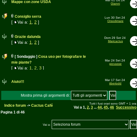
Mar 01 Ott 24
Mappe con zone USDA
Gianni
Consiglio serra
Lun 30 Set 24
Orsodimare
[
Vai a:
1
,
2
]
Grazie dalunda
Dom 29 Set 24
Maricactus
[
Vai a:
1
,
2
]
[ Sondaggio ]
Cosa uso per fotografare le
Mar 24 Set 24
mie piante?
giovasse
[
Vai a:
1
,
2
,
3
]
Mar 17 Set 24
Aiuto!!!
tiberiodd
Mostra prima gli argomenti di:
Tutti i fusi orari sono GMT + 1 ora
Indice forum
->
Cactus Café
Vai a
1
,
2
,
3
...
44
,
45
,
46
Successivo
Pagina
1
di
46
Vai a: