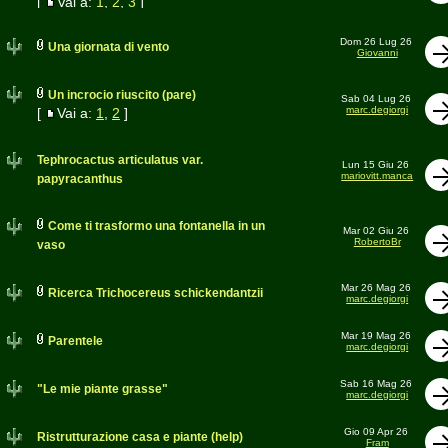
[
Vai a:
1
,
2
,
3
]
Dom 26 Lug 26
Una giornata di vento
Giovanni
Un incrocio riuscito (pare)
Sab 04 Lug 26
marc.degiorgi
[
Vai a:
1
,
2
]
Tephrocactus articulatus var.
Lun 15 Giu 26
mariovitt.manca
papyracanthus
Come ti trasformo una fontanella in un
Mar 02 Giu 26
RobertoBr
vaso
Mar 26 Mag 26
Ricerca Trichocereus schickendantzii
marc.degiorgi
Mar 19 Mag 26
Parentele
marc.degiorgi
Sab 16 Mag 26
"Le mie piante grasse"
marc.degiorgi
Gio 09 Apr 26
Ristrutturazione casa e piante (help)
Fram