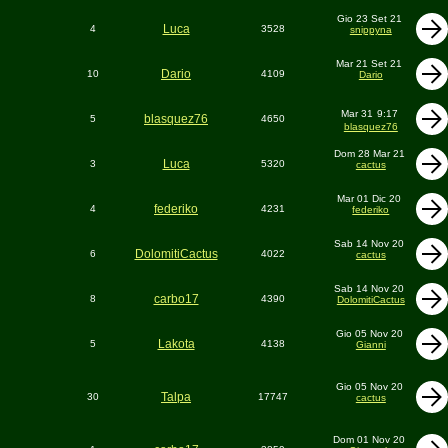
Gio 23 Set 21
Luca
4
3528
snippyna
Mar 21 Set 21
Dario
10
4109
Dario
Mar 31
9:17
blasquez76
5
4650
blasquez76
Dom 28 Mar 21
Luca
3
5320
cactus
Mar 01 Dic 20
federiko
4
4231
federiko
Sab 14 Nov 20
DolomitiCactus
6
4022
cactus
Sab 14 Nov 20
carbo17
8
4390
DolomitiCactus
Gio 05 Nov 20
Lakota
5
4138
Gianni
Gio 05 Nov 20
Talpa
30
17747
cactus
Dom 01 Nov 20