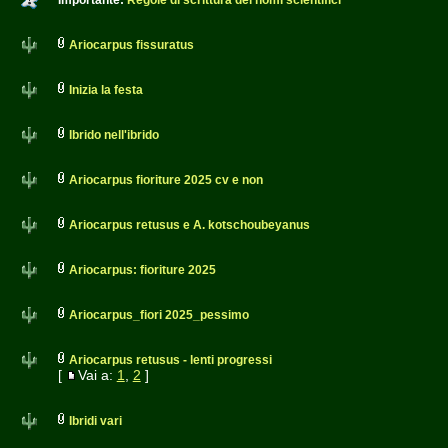
Importante:
Regole di scrittura dei nomi scientifici
Ariocarpus fissuratus
Inizia la festa
Ibrido nell'ibrido
Ariocarpus fioriture 2025 cv e non
Ariocarpus retusus e A. kotschoubeyanus
Ariocarpus: fioriture 2025
Ariocarpus_fiori 2025_pessimo
Ariocarpus retusus - lenti progressi
[
Vai a:
1
,
2
]
Ibridi vari