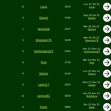
Lun 31 Ott 22
Luca
11
3915
Luca
Sab 29 Ott 22
Gianni
3
3790
dinfelu
Mer 26 Ott 22
giovasse
1
3427
Gianna
Mar 18 Ott 22
blasquez76
4
3429
blasquez76
Ven 21 Gen 22
tramontana23
5
4465
tramontana23
Mer 24 Nov 21
Rod
9
4733
Rod
Lun 22 Nov 21
Gianni
9
4144
Gianni
Dom 21 Nov 21
carbo17
3
3525
giulius
Ven 05 Nov 21
cereus81
11
4009
BobSisca
Gio 23 Set 21
Dario
6
3886
Dario