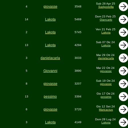
Sab 26 Apr 25
giovasse
4
3548
Sadgodzilla
Dom 23 Feb 25
Lakota
14
5469
Giancarlo
Ven 21 Feb 25
Lakota
2
5745
Lakota
Sab 07 Dic 24
Lakota
13
4294
Lakota
Mar 29 Ott 24
danielacarla
3
3033
danielacarla
Mar 22 Ott 24
Giovanni
5
3890
giovasse
Sab 19 Ott 24
giovasse
8
3207
giovasse
Gio 17 Ott 24
pessimo
13
3394
pessimo
Gio 12 Set 24
giovasse
6
3720
Maricactus
Dom 28 Lug 24
Lakota
3
4149
Lakota