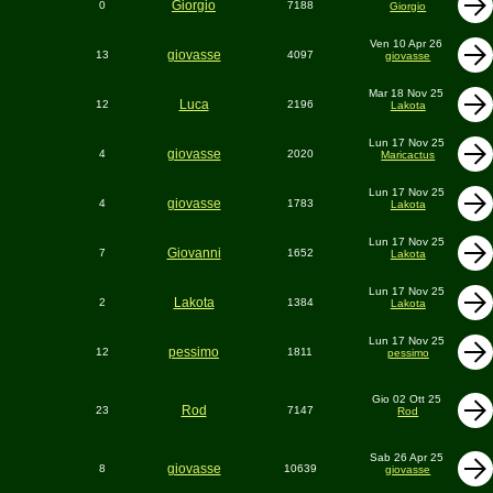
Giorgio
0
7188
Giorgio
Ven 10 Apr 26
giovasse
13
4097
giovasse
Mar 18 Nov 25
Luca
12
2196
Lakota
Lun 17 Nov 25
giovasse
4
2020
Maricactus
Lun 17 Nov 25
giovasse
4
1783
Lakota
Lun 17 Nov 25
Giovanni
7
1652
Lakota
Lun 17 Nov 25
Lakota
2
1384
Lakota
Lun 17 Nov 25
pessimo
12
1811
pessimo
Gio 02 Ott 25
Rod
23
7147
Rod
Sab 26 Apr 25
giovasse
8
10639
giovasse