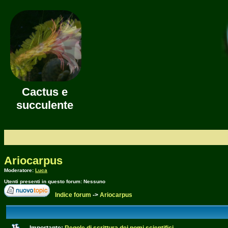
Cactus e
succulente
Ariocarpus
Moderatore:
Luca
Utenti presenti in questo forum: Nessuno
Indice forum
->
Ariocarpus