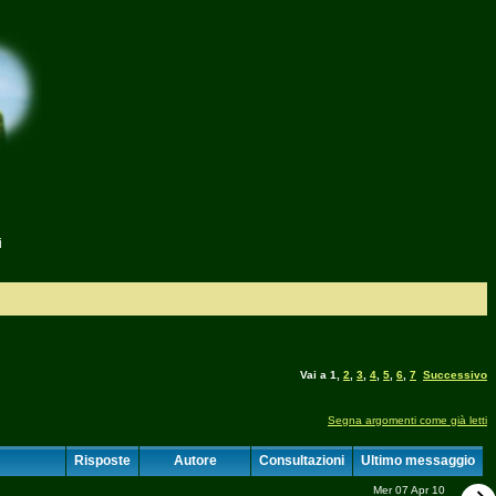
i
Vai a
1
,
2
,
3
,
4
,
5
,
6
,
7
Successivo
Segna argomenti come già letti
Risposte
Autore
Consultazioni
Ultimo messaggio
Mer 07 Apr 10