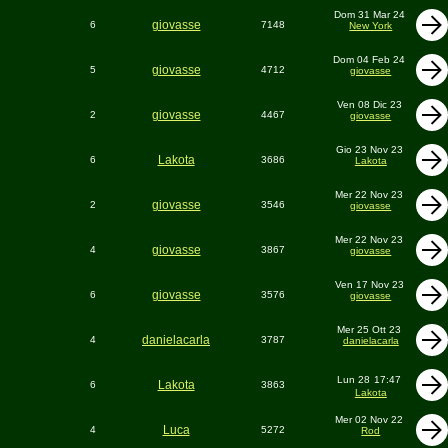
Dom 31 Mar 24
giovasse
6
7148
New York
Dom 04 Feb 24
giovasse
5
4712
giovasse
Ven 08 Dic 23
giovasse
2
4467
giovasse
Gio 23 Nov 23
Lakota
6
3686
Lakota
Mer 22 Nov 23
giovasse
2
3546
giovasse
Mer 22 Nov 23
giovasse
4
3867
giovasse
Ven 17 Nov 23
giovasse
6
3576
giovasse
Mer 25 Ott 23
danielacarla
4
3787
danielacarla
Lun 28
17:47
Lakota
6
3863
Lakota
Mer 02 Nov 22
Luca
4
5272
Rod