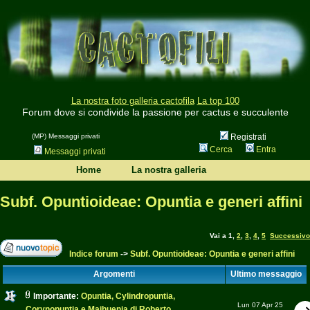
La nostra foto galleria cactofila
La top 100
Forum dove si condivide la passione per cactus e succulente
(MP) Messaggi privati
Registrati
Cerca
Entra
Messaggi privati
Home
La nostra galleria
Subf. Opuntioideae: Opuntia e generi affini
Vai a
1
,
2
,
3
,
4
,
5
Successivo
Indice forum
->
Subf. Opuntioideae: Opuntia e generi affini
Argomenti
Ultimo messaggio
Importante:
Opuntia, Cylindropuntia,
Lun 07 Apr 25
Corynopuntia e Maihuenia di Roberto