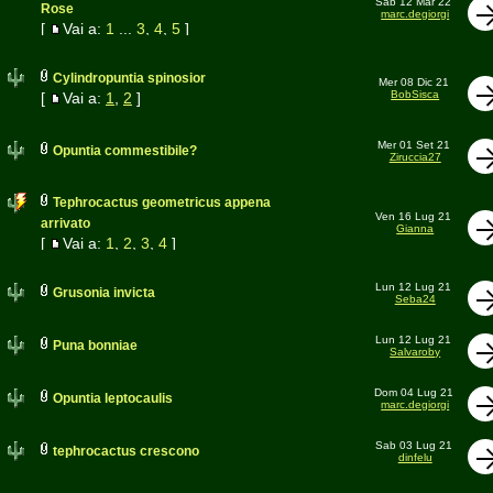
Sab 12 Mar 22
Rose
marc.degiorgi
[
Vai a:
1
...
3
,
4
,
5
]
Cylindropuntia spinosior
Mer 08 Dic 21
BobSisca
[
Vai a:
1
,
2
]
Mer 01 Set 21
Opuntia commestibile?
Ziruccia27
Tephrocactus geometricus appena
Ven 16 Lug 21
arrivato
Gianna
[
Vai a:
1
,
2
,
3
,
4
]
Lun 12 Lug 21
Grusonia invicta
Seba24
Lun 12 Lug 21
Puna bonniae
Salvaroby
Dom 04 Lug 21
Opuntia leptocaulis
marc.degiorgi
Sab 03 Lug 21
tephrocactus crescono
dinfelu