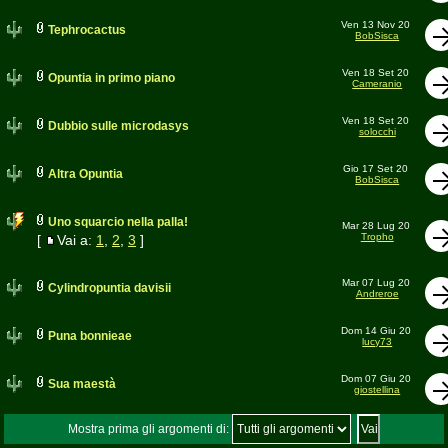
Ven 13 Nov 20
Tephrocactus
BobSisca
Ven 18 Set 20
Opuntia in primo piano
Cameranio
Ven 18 Set 20
Dubbio sulle microdasys
solocchi
Gio 17 Set 20
Altra Opuntia
BobSisca
Uno squarcio nella palla!
Mar 28 Lug 20
Tropho
[
Vai a:
1
,
2
,
3
]
Mar 07 Lug 20
Cylindropuntia davisii
Andreroe
Dom 14 Giu 20
Puna bonnieae
lucy73
Dom 07 Giu 20
Sua maestà
giostellina
Mostra prima gli argomenti di: