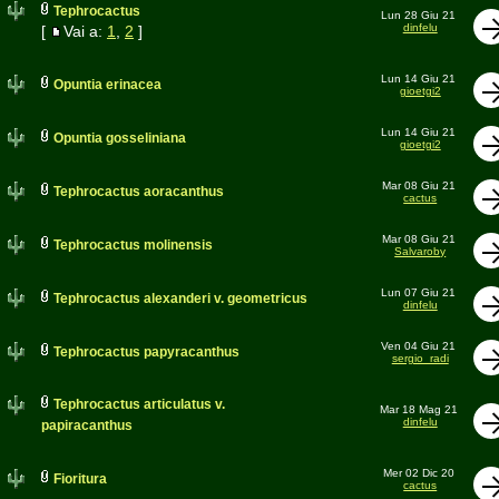
Tephrocactus
Lun 28 Giu 21
dinfelu
[
Vai a:
1
,
2
]
Lun 14 Giu 21
Opuntia erinacea
gioetgi2
Lun 14 Giu 21
Opuntia gosseliniana
gioetgi2
Mar 08 Giu 21
Tephrocactus aoracanthus
cactus
Mar 08 Giu 21
Tephrocactus molinensis
Salvaroby
Lun 07 Giu 21
Tephrocactus alexanderi v. geometricus
dinfelu
Ven 04 Giu 21
Tephrocactus papyracanthus
sergio_radi
Tephrocactus articulatus v.
Mar 18 Mag 21
dinfelu
papiracanthus
Mer 02 Dic 20
Fioritura
cactus