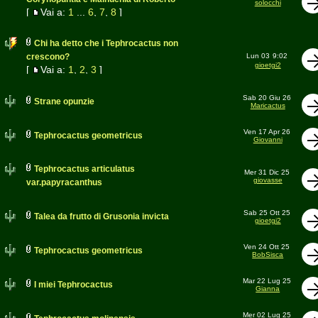
solocchi
[
Vai a:
1
...
6
,
7
,
8
]
Chi ha detto che i Tephrocactus non
crescono?
Lun 03
9:02
gioetgi2
[
Vai a:
1
,
2
,
3
]
Sab 20 Giu 26
Strane opunzie
Maricactus
Ven 17 Apr 26
Tephrocactus geometricus
Giovanni
Tephrocactus articulatus
Mer 31 Dic 25
giovasse
var.papyracanthus
Sab 25 Ott 25
Talea da frutto di Grusonia invicta
gioetgi2
Ven 24 Ott 25
Tephrocactus geometricus
BobSisca
Mar 22 Lug 25
I miei Tephrocactus
Gianna
Mer 02 Lug 25