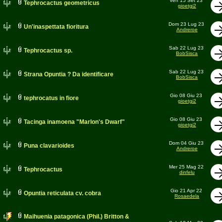
Ven 15 Set 23
Tephrocactus geometricus
gioetgi2
Dom 23 Lug 23
Un'inaspettata fioritura
Andreroe
Sab 22 Lug 23
Tephrocactus sp.
BobSisca
Sab 22 Lug 23
Strana Opuntia ? Da identificare
BobSisca
Gio 08 Giu 23
tephrocatus in fiore
gioetgi2
Gio 08 Giu 23
Tacinga inamoena "Marlon's Dwarf"
gioetgi2
Dom 04 Giu 23
Puna clavarioides
Andreroe
Mer 25 Mag 22
Tephrocactus
dinfelu
Gio 21 Apr 22
Opuntia reticulata cv. cobra
Rosaedela
Maihuenia patagonica (Phil.) Britton &