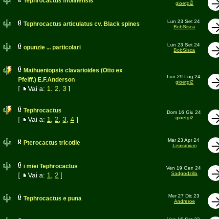
Tephrocactus molinensis
gioetgi2
Lun 23 Set 24
Tephrocactus articulatus cv. Black spines
BobSisca
Lun 23 Set 24
opunzie ... particolari
BobSisca
Maihueniopsis clavarioides (Otto ex
Lun 29 Lug 24
Pfeiff.) E.F.Anderson
gioetgi2
[
Vai a:
1
,
2
,
3
]
Tephrocactus
Dom 16 Giu 24
gioetgi2
[
Vai a:
1
,
2
,
3
,
4
]
Mar 23 Apr 24
Pterocactus tricotile
Lepismium
i miei Tephrocactus
Ven 19 Gen 24
Sadgodzilla
[
Vai a:
1
,
2
]
Mer 27 Dic 23
Tephrocactus e puna
Andreroe