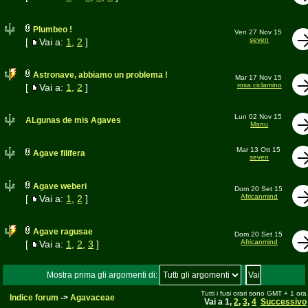
Plumbeo !
Ven 27 Nov 15
seven
[
Vai a:
1
,
2
]
Astronave, abbiamo un problema !
Mar 17 Nov 15
rosa.ciclamino
[
Vai a:
1
,
2
]
Lun 02 Nov 15
ALgunas de mis Agaves
Manu
Mar 13 Ott 15
Agave filifera
seven
Agave weberi
Dom 20 Set 15
Africanmind
[
Vai a:
1
,
2
]
Agave ragusae
Dom 20 Set 15
Africanmind
[
Vai a:
1
,
2
,
3
]
Mostra prima gli argomenti di:
Tutti i fusi orari sono GMT + 1 ora
Indice forum
->
Agavaceae
Vai a
1
,
2
,
3
,
4
Successivo