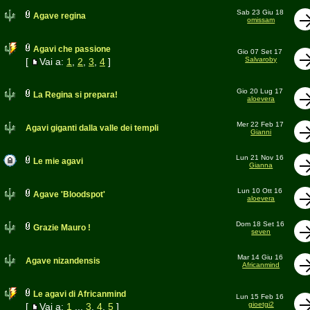
Sab 23 Giu 18
Agave regina
omissam
Agavi che passione
Gio 07 Set 17
Salvaroby
[
Vai a:
1
,
2
,
3
,
4
]
Gio 20 Lug 17
La Regina si prepara!
aloevera
Mer 22 Feb 17
Agavi giganti dalla valle dei templi
Gianni
Lun 21 Nov 16
Le mie agavi
Gianna
Lun 10 Ott 16
Agave 'Bloodspot'
aloevera
Dom 18 Set 16
Grazie Mauro !
seven
Mar 14 Giu 16
Agave nizandensis
Africanmind
Le agavi di Africanmind
Lun 15 Feb 16
gioetgi2
[
Vai a:
1
...
3
,
4
,
5
]