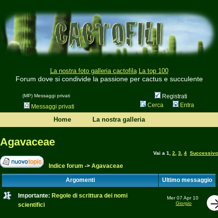
La nostra foto galleria cactofila
La top 100
Forum dove si condivide la passione per cactus e succulente
(MP) Messaggi privati
Registrati
Cerca
Entra
Messaggi privati
Home
La nostra galleria
Agavaceae
Vai a
1
,
2
,
3
,
4
Successivo
Indice forum
->
Agavaceae
Argomenti
Ultimo messaggio
Importante:
Regole di scrittura dei nomi
Mer 07 Apr 10
Giorgio
scientifici