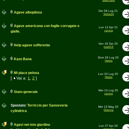
Giancarlo
Gio 08 Lug 21
Agave albopilosa
Seba24
Agave americana con foglie corrugate e
Lun 12 Apr 21
cactus
gialle.
Ven 18 Set 20
Help agave sofferente
row015
Dom 26 Lug 20
Kazo Bana
Histrix
Mi piace pelosa
Lun 20 Lug 20
Histrix
[
Vai a:
1
,
2
]
Mar 14 Lug 20
Stato generale
cactus
Spostato:
Terriccio per Sanseveria
Mer 13 Mag 20
Gianna
cylindrica
Agavi nel mio giardino
Lun 27 Apr 20
maguey