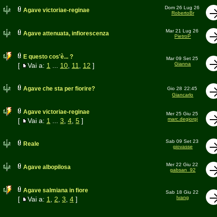
Dom 26 Lug 26
Agave victoriae-reginae
RobertoBr
Mar 21 Lug 26
Agave attenuata, infiorescenza
PietroP
E questo cos'è... ?
Mar 09 Set 25
Gianna
[
Vai a:
1
...
10
,
11
,
12
]
Agave che sta per fiorire?
Gio 28
22:45
Giancarlo
Agave victoriae-reginae
Mer 25 Giu 25
marc.degiorgi
[
Vai a:
1
...
3
,
4
,
5
]
Sab 09 Set 23
Reale
giovasse
Mer 22 Giu 22
Agave albopilosa
gabsan_92
Agave salmiana in fiore
Sab 18 Giu 22
Ivang
[
Vai a:
1
,
2
,
3
,
4
]