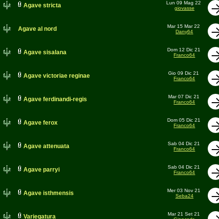
Lun 09 Mag 22
Agave stricta
giovasse
Mar 15 Mar 22
Agave al nord
Dany64
Dom 12 Dic 21
Agave sisalana
Franco64
Gio 09 Dic 21
Agave victoriae reginae
Franco64
Mar 07 Dic 21
Agave ferdinandi-regis
Franco64
Dom 05 Dic 21
Agave ferox
Franco64
Sab 04 Dic 21
Agave attenuata
Franco64
Sab 04 Dic 21
Agave parryi
Franco64
Mer 03 Nov 21
Agave isthmensis
Seba24
Mar 21 Set 21
Variegatura