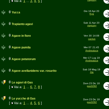
[
Vai a:
1
...
3
,
4
,
5
]
Gio 16 Apr 20
Yucca
Kya
Sab 11 Apr 20
Trapianto agavi
maguey
Agave in fiore
Ven 30
14:08
cactus
Agave pumila
Mer 07
21:45
Andrealuce
Mer 17 Lug 19
Agave potatorum
Andrealuce
Sab 18 Mag 19
Agave avellanidens var. rosarito
Ale
Le agavi di Gas
Dom 23 Dic 18
gas3292
[
Vai a:
1
...
6
,
7
,
8
]
Le yucche di Gas
Dom 23 Dic 18
gas3292
[
Vai a:
1
...
4
,
5
,
6
]