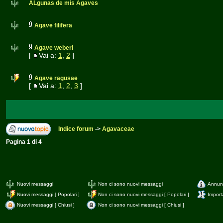
ALgunas de mis Agaves
Agave filifera
Agave weberi
[
Vai a:
1
,
2
]
Agave ragusae
[
Vai a:
1
,
2
,
3
]
Indice forum
->
Agavaceae
Pagina
1
di
4
Nuovi messaggi
Non ci sono nuovi messaggi
Annun
Nuovi messaggi [ Popolari ]
Non ci sono nuovi messaggi [ Popolari ]
Import
Nuovi messaggi [ Chiusi ]
Non ci sono nuovi messaggi [ Chiusi ]