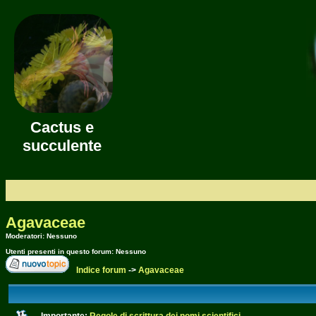
Cactus e
succulente
Agavaceae
Moderatori: Nessuno
Utenti presenti in questo forum: Nessuno
Indice forum
->
Agavaceae