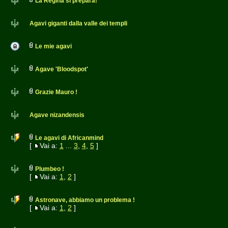
La Regina si prepara!
Agavi giganti dalla valle dei templi
Le mie agavi
Agave 'Bloodspot'
Grazie Mauro !
Agave nizandensis
Le agavi di Africanmind
[
Vai a:
1
...
3
,
4
,
5
]
Plumbeo !
[
Vai a:
1
,
2
]
Astronave, abbiamo un problema !
[
Vai a:
1
,
2
]