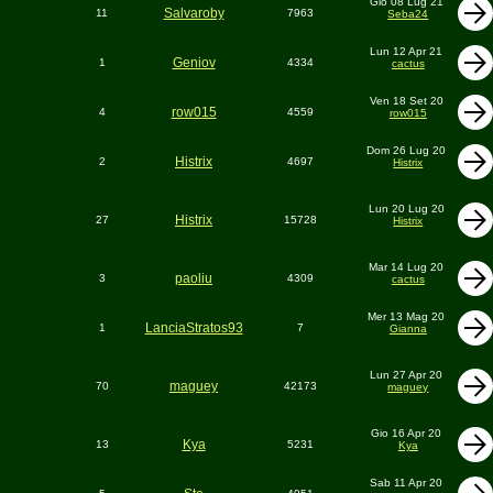
Gio 08 Lug 21
Salvaroby
11
7963
Seba24
Lun 12 Apr 21
Geniov
1
4334
cactus
Ven 18 Set 20
row015
4
4559
row015
Dom 26 Lug 20
Histrix
2
4697
Histrix
Lun 20 Lug 20
Histrix
27
15728
Histrix
Mar 14 Lug 20
paoliu
3
4309
cactus
Mer 13 Mag 20
LanciaStratos93
1
7
Gianna
Lun 27 Apr 20
maguey
70
42173
maguey
Gio 16 Apr 20
Kya
13
5231
Kya
Sab 11 Apr 20