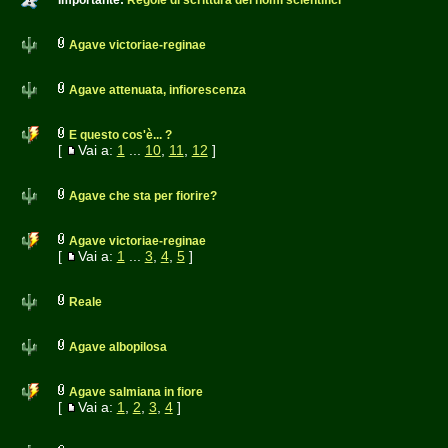
Importante:
Regole di scrittura dei nomi scientifici
Agave victoriae-reginae
Agave attenuata, infiorescenza
E questo cos'è... ?
[
Vai a:
1
...
10
,
11
,
12
]
Agave che sta per fiorire?
Agave victoriae-reginae
[
Vai a:
1
...
3
,
4
,
5
]
Reale
Agave albopilosa
Agave salmiana in fiore
[
Vai a:
1
,
2
,
3
,
4
]