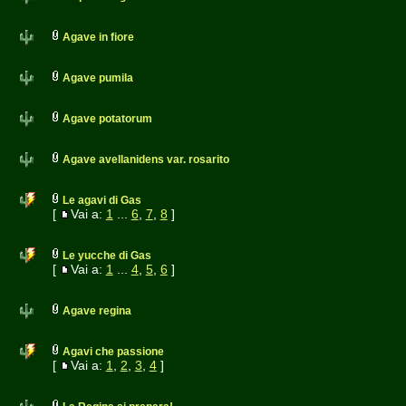
Agave in fiore
Agave pumila
Agave potatorum
Agave avellanidens var. rosarito
Le agavi di Gas
[
Vai a:
1
...
6
,
7
,
8
]
Le yucche di Gas
[
Vai a:
1
...
4
,
5
,
6
]
Agave regina
Agavi che passione
[
Vai a:
1
,
2
,
3
,
4
]