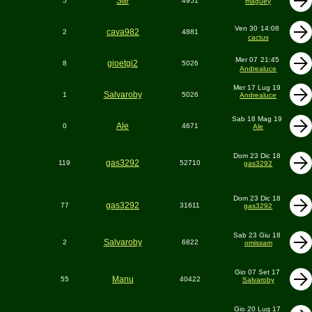
Ste
5
4951
maguey
Ven 30
14:08
cava982
2
4881
cactus
Mer 07
21:45
gioetgi2
8
5026
Andrealuce
Mer 17 Lug 19
Salvaroby
1
5026
Andrealuce
Sab 18 Mag 19
Ale
0
4671
Ale
Dom 23 Dic 18
gas3292
119
52710
gas3292
Dom 23 Dic 18
gas3292
77
31611
gas3292
Sab 23 Giu 18
Salvaroby
2
6822
omissam
Gio 07 Set 17
Manu
55
40422
Salvaroby
Gio 20 Lug 17