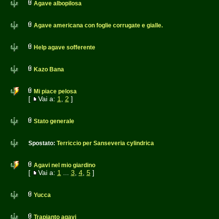
Agave albopilosa
Agave americana con foglie corrugate e gialle.
Help agave sofferente
Kazo Bana
Mi piace pelosa
[
Vai a:
1
,
2
]
Stato generale
Spostato:
Terriccio per Sanseveria cylindrica
Agavi nel mio giardino
[
Vai a:
1
...
3
,
4
,
5
]
Yucca
Trapianto agavi