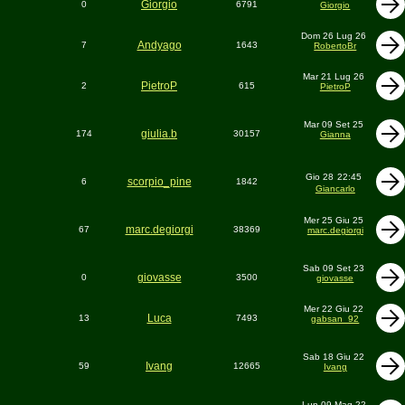
Giorgio
0
6791
Giorgio
Dom 26 Lug 26
Andyago
7
1643
RobertoBr
Mar 21 Lug 26
PietroP
2
615
PietroP
Mar 09 Set 25
giulia.b
174
30157
Gianna
Gio 28
22:45
scorpio_pine
6
1842
Giancarlo
Mer 25 Giu 25
marc.degiorgi
67
38369
marc.degiorgi
Sab 09 Set 23
giovasse
0
3500
giovasse
Mer 22 Giu 22
Luca
13
7493
gabsan_92
Sab 18 Giu 22
Ivang
59
12665
Ivang
Lun 09 Mag 22