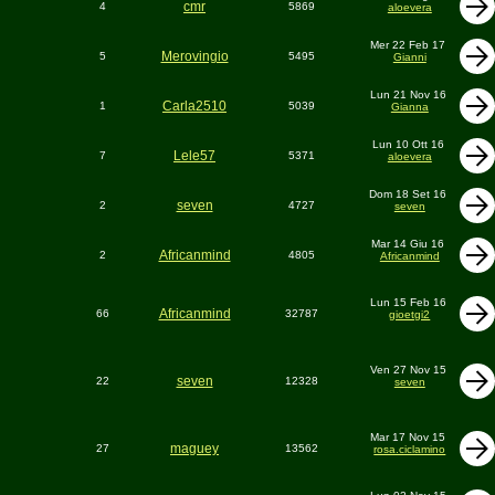
cmr
4
5869
aloevera
Mer 22 Feb 17
Merovingio
5
5495
Gianni
Lun 21 Nov 16
Carla2510
1
5039
Gianna
Lun 10 Ott 16
Lele57
7
5371
aloevera
Dom 18 Set 16
seven
2
4727
seven
Mar 14 Giu 16
Africanmind
2
4805
Africanmind
Lun 15 Feb 16
Africanmind
66
32787
gioetgi2
Ven 27 Nov 15
seven
22
12328
seven
Mar 17 Nov 15
maguey
27
13562
rosa.ciclamino