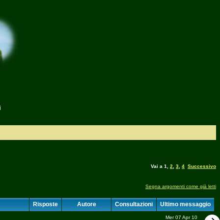
i
Vai a
1
,
2
,
3
,
4
Successivo
Segna argomenti come già letti
Risposte
Autore
Consultazioni
Ultimo messaggio
Mer 07 Apr 10