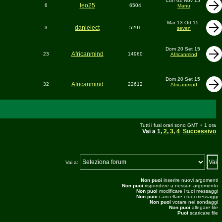
Lun 02 Nov 15
leo25
6
6504
Manu
Mar 13 Ott 15
danielect
3
5291
seven
Dom 20 Set 15
Africanmind
23
14960
Africanmind
Dom 20 Set 15
Africanmind
32
22612
Africanmind
Tutti i fusi orari sono GMT + 1 ora
Vai a
1
,
2
,
3
,
4
Successivo
Vai a:
Non puoi
inserire nuovi argomenti
Non puoi
rispondere a nessun argomento
Non puoi
modificare i tuoi messaggi
Non puoi
cancellare i tuoi messaggi
Non puoi
votare nei sondaggi
Non puoi
allegare file
Puoi
scaricare file