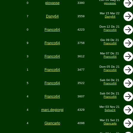
giovasse
0
3380
giovasse
Mar 15 Mar 22
Dany64
7
3559
Dany64
Dom 12 Dic 21
Franco64
0
4223
Franco64
Gio 09 Dic 21
Franco64
9
3758
Franco64
Mar 07 Dic 21
Franco64
3
3612
Franco64
Dom 05 Dic 21
Franco64
1
3477
Franco64
Sab 04 Dic 21
Franco64
5
3522
Franco64
Sab 04 Dic 21
Franco64
4
3607
Franco64
Mer 03 Nov 21
marc.degiorgi
4
4329
Seba24
Mar 21 Set 21
Giancarlo
4
4098
Giancarlo