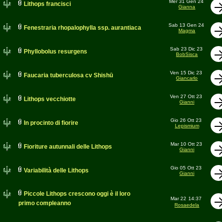
Mer 31 Gen 24
Lithops francisci
Gianna
Sab 13 Gen 24
Fenestraria rhopalophylla ssp. aurantiaca
Magma
Sab 23 Dic 23
Phyllobolus resurgens
BobSisca
Ven 15 Dic 23
Faucaria tuberculosa cv Shishū
Giancarlo
Ven 27 Ott 23
Lithops vecchiotte
Gianni
Gio 26 Ott 23
In procinto di fiorire
Lepismium
Mar 10 Ott 23
Fioriture autunnali delle Lithops
Gianni
Gio 05 Ott 23
Variabilità delle Lithops
Gianni
Piccole Lithops crescono oggi è il loro
Mar 22
14:37
primo compleanno
Rosaedela