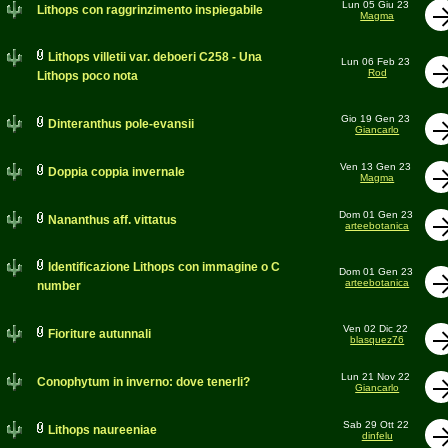
Lun 05 Giu 23
Lithops con raggrinzimento inspiegabile
Magma
Lithops villetii var. deboeri C258 - Una
Lun 06 Feb 23
Rod
Lithops poco nota
Gio 19 Gen 23
Dinteranthus pole-evansii
Giancarlo
Ven 13 Gen 23
Doppia coppia invernale
Magma
Dom 01 Gen 23
Nananthus aff. vittatus
arteebotanica
Identificazione Lithops con immagine o C
Dom 01 Gen 23
arteebotanica
number
Ven 02 Dic 22
Fioriture autunnali
blasquez76
Lun 21 Nov 22
Conophytum in inverno: dove tenerli?
Giancarlo
Sab 29 Ott 22
Lithops naureeniae
dinfelu