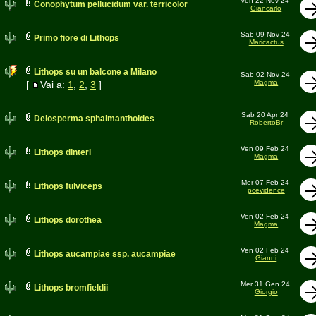
Ven 22 Nov 24
Conophytum pellucidum var. terricolor
Giancarlo
Sab 09 Nov 24
Primo fiore di Lithops
Maricactus
Lithops su un balcone a Milano
Sab 02 Nov 24
Magma
[
Vai a:
1
,
2
,
3
]
Sab 20 Apr 24
Delosperma sphalmanthoides
RobertoBr
Ven 09 Feb 24
Lithops dinteri
Magma
Mer 07 Feb 24
Lithops fulviceps
pcevidence
Ven 02 Feb 24
Lithops dorothea
Magma
Ven 02 Feb 24
Lithops aucampiae ssp. aucampiae
Gianni
Mer 31 Gen 24
Lithops bromfieldii
Giorgio