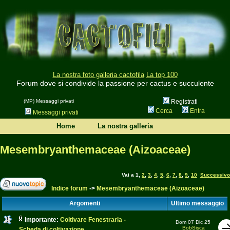
La nostra foto galleria cactofila
La top 100
Forum dove si condivide la passione per cactus e succulente
(MP) Messaggi privati
Registrati
Cerca
Entra
Messaggi privati
Home
La nostra galleria
Mesembryanthemaceae (Aizoaceae)
Vai a
1
,
2
,
3
,
4
,
5
,
6
,
7
,
8
,
9
,
10
Successivo
Indice forum
->
Mesembryanthemaceae (Aizoaceae)
Argomenti
Ultimo messaggio
Importante:
Coltivare Fenestraria -
Dom 07 Dic 25
BobSisca
Scheda di coltivazione