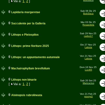
BobSisca
[
Vai a:
1
,
2
]
Sab 06 Dic 25
Lapidaria margaretae
BobSisca
Mer 03 Dic 25
Succulente per la Galleria
Rosaedela
Sab 29 Nov 25
Lithops e Pleiospilos
carbo17
Gio 27 Nov 25
Lithops: prime fioriture 2025
Lakota
Ven 21 Nov 25
Lithops: un appuntamento autunnale
Lakota
Dom 16 Nov 25
Machairophyllum brevifolium
Luci65
Lithops non binarie
Sab 20 Set 25
Maricactus
[
Vai a:
1
,
2
]
Ven 21 Feb 25
Aloinopsis rubrolineata
gioetgi2