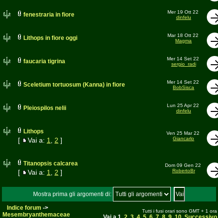
Mer 19 Ott 22
fenestraria in fiore
dinfelu
Mar 18 Ott 22
Lithops in fiore oggi
Magma
Mer 14 Set 22
faucaria tigrina
sergio_radi
Mer 14 Set 22
Sceletium tortuosum (Kanna) in fiore
BobSisca
Lun 25 Apr 22
Pleiospilos nelii
dinfelu
Lithops
Ven 25 Mar 22
Giancarlo
[
Vai a:
1
,
2
]
Titanopsis calcarea
Dom 09 Gen 22
RobertoBr
[
Vai a:
1
,
2
]
Mostra prima gli argomenti di:
Indice forum
->
Tutti i fusi orari sono GMT + 1 ora
Mesembryanthemaceae
Vai a
1
,
2
,
3
,
4
,
5
,
6
,
7
,
8
,
9
,
10
Successivo