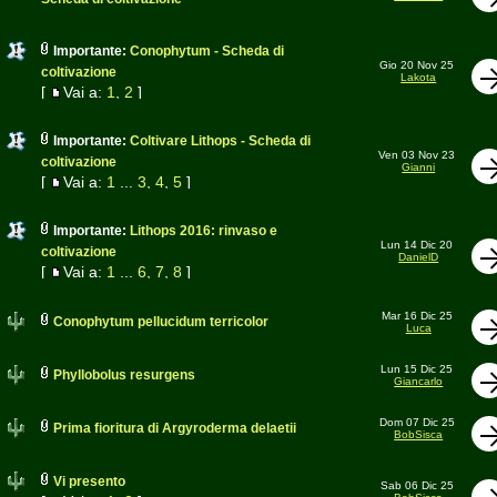
Importante:
Conophytum - Scheda di
Gio 20 Nov 25
coltivazione
Lakota
[
Vai a:
1
,
2
]
Importante:
Coltivare Lithops - Scheda di
Ven 03 Nov 23
coltivazione
Gianni
[
Vai a:
1
...
3
,
4
,
5
]
Importante:
Lithops 2016: rinvaso e
Lun 14 Dic 20
coltivazione
DanielD
[
Vai a:
1
...
6
,
7
,
8
]
Mar 16 Dic 25
Conophytum pellucidum terricolor
Luca
Lun 15 Dic 25
Phyllobolus resurgens
Giancarlo
Dom 07 Dic 25
Prima fioritura di Argyroderma delaetii
BobSisca
Vi presento
Sab 06 Dic 25