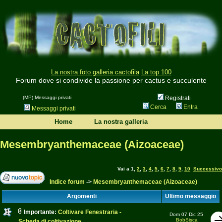
La nostra foto galleria cactofila
La top 100
Forum dove si condivide la passione per cactus e succulente
(MP) Messaggi privati
Registrati
Cerca
Entra
Messaggi privati
Home
La nostra galleria
Mesembryanthemaceae (Aizoaceae)
Vai a
1
,
2
,
3
,
4
,
5
,
6
,
7
,
8
,
9
,
10
Successivo
Indice forum
->
Mesembryanthemaceae (Aizoaceae)
Argomenti
Ultimo messaggio
Importante:
Coltivare Fenestraria -
Dom 07 Dic 25
BobSisca
Scheda di coltivazione