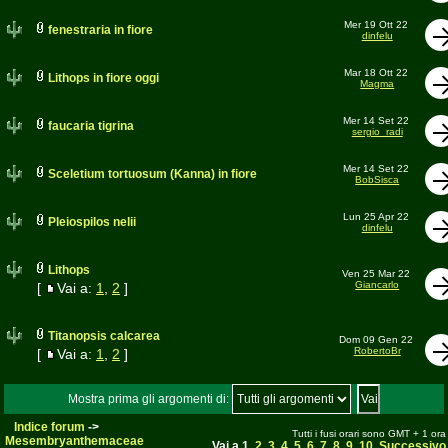
Mer 19 Ott 22
fenestraria in fiore
dinfelu
Mar 18 Ott 22
Lithops in fiore oggi
Magma
Mer 14 Set 22
faucaria tigrina
sergio_radi
Mer 14 Set 22
Sceletium tortuosum (Kanna) in fiore
BobSisca
Lun 25 Apr 22
Pleiospilos nelii
dinfelu
Lithops
Ven 25 Mar 22
Giancarlo
[
Vai a:
1
,
2
]
Titanopsis calcarea
Dom 09 Gen 22
RobertoBr
[
Vai a:
1
,
2
]
Mostra prima gli argomenti di:
Indice forum
->
Tutti i fusi orari sono GMT + 1 ora
Mesembryanthemaceae
Vai a
1
,
2
,
3
,
4
,
5
,
6
,
7
,
8
,
9
,
10
Successivo