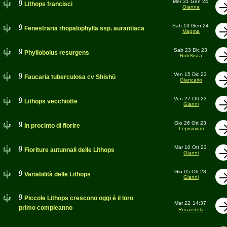
Mer 31 Gen 24
Lithops francisci
Gianna
Sab 13 Gen 24
Fenestraria rhopalophylla ssp. aurantiaca
Magma
Sab 23 Dic 23
Phyllobolus resurgens
BobSisca
Ven 15 Dic 23
Faucaria tuberculosa cv Shishū
Giancarlo
Ven 27 Ott 23
Lithops vecchiotte
Gianni
Gio 26 Ott 23
In procinto di fiorire
Lepismium
Mar 10 Ott 23
Fioriture autunnali delle Lithops
Gianni
Gio 05 Ott 23
Variabilità delle Lithops
Gianni
Piccole Lithops crescono oggi è il loro
Mar 22
14:37
primo compleanno
Rosaedela