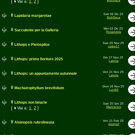
BobSisca
[
Vai a:
1
,
2
]
Sab 06 Dic 25
Lapidaria margaretae
BobSisca
Mer 03 Dic 25
Succulente per la Galleria
Rosaedela
Sab 29 Nov 25
Lithops e Pleiospilos
carbo17
Gio 27 Nov 25
Lithops: prime fioriture 2025
Lakota
Ven 21 Nov 25
Lithops: un appuntamento autunnale
Lakota
Dom 16 Nov 25
Machairophyllum brevifolium
Luci65
Lithops non binarie
Sab 20 Set 25
Maricactus
[
Vai a:
1
,
2
]
Ven 21 Feb 25
Aloinopsis rubrolineata
gioetgi2