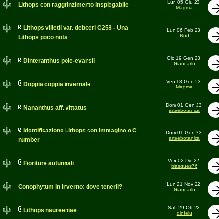
Lun 05 Giu 23
Lithops con raggrinzimento inspiegabile
Magma
Lithops villetii var. deboeri C258 - Una
Lun 06 Feb 23
Rod
Lithops poco nota
Gio 19 Gen 23
Dinteranthus pole-evansii
Giancarlo
Ven 13 Gen 23
Doppia coppia invernale
Magma
Dom 01 Gen 23
Nananthus aff. vittatus
arteebotanica
Identificazione Lithops con immagine o C
Dom 01 Gen 23
arteebotanica
number
Ven 02 Dic 22
Fioriture autunnali
blasquez76
Lun 21 Nov 22
Conophytum in inverno: dove tenerli?
Giancarlo
Sab 29 Ott 22
Lithops naureeniae
dinfelu