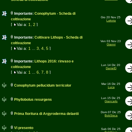
Importante:
Conophytum - Scheda di
Gio 20 Nov 25
coltivazione
Lakota
[
Vai a:
1
,
2
]
Importante:
Coltivare Lithops - Scheda di
Ven 03 Nov 23
coltivazione
Gianni
[
Vai a:
1
...
3
,
4
,
5
]
Importante:
Lithops 2016: rinvaso e
Lun 14 Dic 20
coltivazione
DanielD
[
Vai a:
1
...
6
,
7
,
8
]
Mar 16 Dic 25
Conophytum pellucidum terricolor
Luca
Lun 15 Dic 25
Phyllobolus resurgens
Giancarlo
Dom 07 Dic 25
Prima fioritura di Argyroderma delaetii
BobSisca
Vi presento
Sab 06 Dic 25