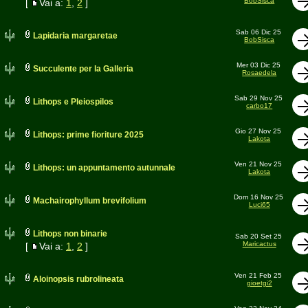
BobSisca
[
Vai a:
1
,
2
]
Sab 06 Dic 25
Lapidaria margaretae
BobSisca
Mer 03 Dic 25
Succulente per la Galleria
Rosaedela
Sab 29 Nov 25
Lithops e Pleiospilos
carbo17
Gio 27 Nov 25
Lithops: prime fioriture 2025
Lakota
Ven 21 Nov 25
Lithops: un appuntamento autunnale
Lakota
Dom 16 Nov 25
Machairophyllum brevifolium
Luci65
Lithops non binarie
Sab 20 Set 25
Maricactus
[
Vai a:
1
,
2
]
Ven 21 Feb 25
Aloinopsis rubrolineata
gioetgi2