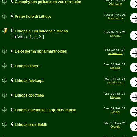
Ven 22 Nov 24
Conophytum pellucidum var. terricolor
Giancarlo
Sab 09 Nov 24
Primo fiore di Lithops
Maricactus
Lithops su un balcone a Milano
Sab 02 Nov 24
Magma
[
Vai a:
1
,
2
,
3
]
Sab 20 Apr 24
Delosperma sphalmanthoides
RobertoBr
Ven 09 Feb 24
Lithops dinteri
Magma
Mer 07 Feb 24
Lithops fulviceps
pcevidence
Ven 02 Feb 24
Lithops dorothea
Magma
Ven 02 Feb 24
Lithops aucampiae ssp. aucampiae
Gianni
Mer 31 Gen 24
Lithops bromfieldii
Giorgio