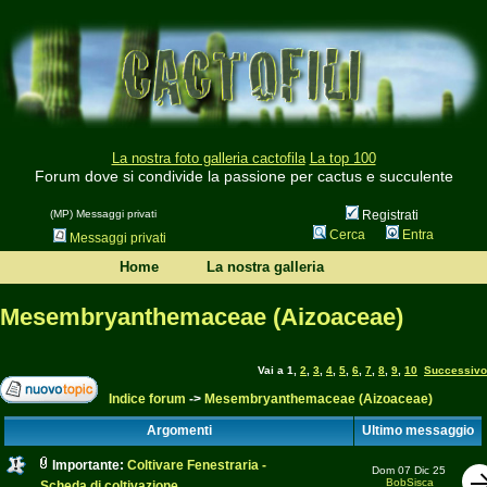
La nostra foto galleria cactofila
La top 100
Forum dove si condivide la passione per cactus e succulente
(MP) Messaggi privati
Registrati
Cerca
Entra
Messaggi privati
Home
La nostra galleria
Mesembryanthemaceae (Aizoaceae)
Vai a
1
,
2
,
3
,
4
,
5
,
6
,
7
,
8
,
9
,
10
Successivo
Indice forum
->
Mesembryanthemaceae (Aizoaceae)
Argomenti
Ultimo messaggio
Importante:
Coltivare Fenestraria -
Dom 07 Dic 25
BobSisca
Scheda di coltivazione