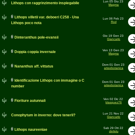
Lun 05 Giu 23
Lithops con raggrinzimento inspiegabile
Magma
Lithops villetii var. deboeri C258 - Una
Lun 06 Feb 23
Rod
Lithops poco nota
Gio 19 Gen 23
Dinteranthus pole-evansii
Giancarlo
Ven 13 Gen 23
Doppia coppia invernale
Magma
Dom 01 Gen 23
Nananthus aff. vittatus
arteebotanica
Identificazione Lithops con immagine o C
Dom 01 Gen 23
arteebotanica
number
Ven 02 Dic 22
Fioriture autunnali
blasquez76
Lun 21 Nov 22
Conophytum in inverno: dove tenerli?
Giancarlo
Sab 29 Ott 22
Lithops naureeniae
dinfelu