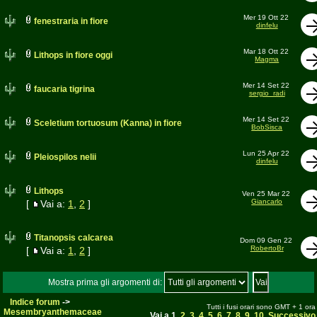
Mer 19 Ott 22
fenestraria in fiore
dinfelu
Mar 18 Ott 22
Lithops in fiore oggi
Magma
Mer 14 Set 22
faucaria tigrina
sergio_radi
Mer 14 Set 22
Sceletium tortuosum (Kanna) in fiore
BobSisca
Lun 25 Apr 22
Pleiospilos nelii
dinfelu
Lithops
Ven 25 Mar 22
Giancarlo
[
Vai a:
1
,
2
]
Titanopsis calcarea
Dom 09 Gen 22
RobertoBr
[
Vai a:
1
,
2
]
Mostra prima gli argomenti di:
Indice forum
->
Tutti i fusi orari sono GMT + 1 ora
Mesembryanthemaceae
Vai a
1
,
2
,
3
,
4
,
5
,
6
,
7
,
8
,
9
,
10
Successivo