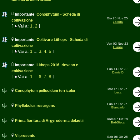
Importante:
Conophytum - Scheda di
Gio 20 Nov 25
coltivazione
Lakota
[
Vai a:
1
,
2
]
Importante:
Coltivare Lithops - Scheda di
Ven 03 Nov 23
coltivazione
Gianni
[
Vai a:
1
...
3
,
4
,
5
]
Importante:
Lithops 2016: rinvaso e
Lun 14 Dic 20
coltivazione
DanielD
[
Vai a:
1
...
6
,
7
,
8
]
Mar 16 Dic 25
Conophytum pellucidum terricolor
Luca
Lun 15 Dic 25
Phyllobolus resurgens
Giancarlo
Dom 07 Dic 25
Prima fioritura di Argyroderma delaetii
BobSisca
Vi presento
Sab 06 Dic 25