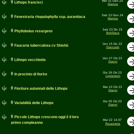
Mer 31 Gen 24
Lithops francisci
Gianna
Sab 13 Gen 24
Fenestraria rhopalophylla ssp. aurantiaca
Magma
Sab 23 Dic 23
Phyllobolus resurgens
BobSisca
Ven 15 Dic 23
Faucaria tuberculosa cv Shishū
Giancarlo
Ven 27 Ott 23
Lithops vecchiotte
Gianni
Gio 26 Ott 23
In procinto di fiorire
Lepismium
Mar 10 Ott 23
Fioriture autunnali delle Lithops
Gianni
Gio 05 Ott 23
Variabilità delle Lithops
Gianni
Piccole Lithops crescono oggi è il loro
Mar 22
14:37
primo compleanno
Rosaedela