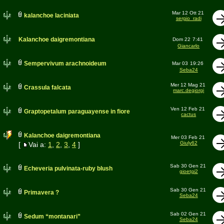
Mar 12 Ott 21
kalanchoe laciniata
sergio_radi
Kalanchoe daigremontiana
Dom 22
7:41
Giancarlo
Sempervivum arachnoideum
Mar 03
19:26
Seba24
Mer 12 Mag 21
Crassula falcata
marc.degiorgi
Ven 12 Feb 21
Graptopetalum paraguayense in fiore
cactus
Kalanchoe daigremontiana
Mer 03 Feb 21
Giuly62
[
Vai a:
1
,
2
,
3
,
4
]
Sab 30 Gen 21
Echeveria pulvinata-ruby blush
gioetgi2
Sab 30 Gen 21
Primavera ?
Seba24
Sab 02 Gen 21
Sedum “montanari”
Seba24