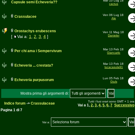
Mar 10 Lug 18
Capsule semi Echeveria??
cactus
Ven 06 Lug 18
Crassulacee
Ale
Orostachys erubescens
Ven 11 Mag 18
Danieler
[
Vai a:
1
,
2
,
3
,
4
]
Mar 13 Feb 18
Per chi ama i Sempervivum
Giancarlo
Mar 13 Feb 18
Echeveria ... crestata?
lucacasula91
Lun 05 Feb 18
Echeveria purpusorum
Giuls
Mostra prima gli argomenti di:
Tutti i fusi orari sono GMT + 1 ora
Indice forum
->
Crassulaceae
Vai a
1
,
2
,
3
,
4
,
5
,
6
,
7
Successivo
Pagina
1
di
7
Vai a: