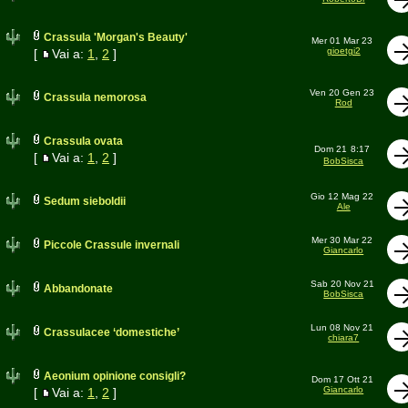
Crassula 'Morgan's Beauty'
Mer 01 Mar 23
gioetgi2
[
Vai a:
1
,
2
]
Ven 20 Gen 23
Crassula nemorosa
Rod
Crassula ovata
Dom 21
8:17
[
Vai a:
1
,
2
]
BobSisca
Gio 12 Mag 22
Sedum sieboldii
Ale
Mer 30 Mar 22
Piccole Crassule invernali
Giancarlo
Sab 20 Nov 21
Abbandonate
BobSisca
Lun 08 Nov 21
Crassulacee ‘domestiche’
chiara7
Aeonium opinione consigli?
Dom 17 Ott 21
Giancarlo
[
Vai a:
1
,
2
]