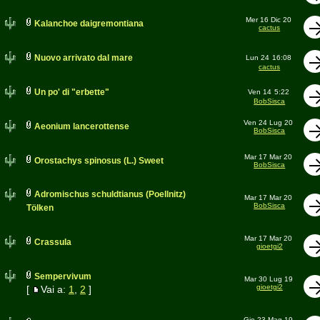
Mer 16 Dic 20
Kalanchoe daigremontiana
cactus
Nuovo arrivato dal mare
Lun 24
16:08
cactus
Un po' di "erbette"
Ven 14
5:22
BobSisca
Ven 24 Lug 20
Aeonium lancerottense
BobSisca
Mar 17 Mar 20
Orostachys spinosus (L.) Sweet
BobSisca
Adromischus schuldtianus (Poellnitz)
Mar 17 Mar 20
BobSisca
Tölken
Mar 17 Mar 20
Crassula
gioetgi2
Sempervivum
Mar 30 Lug 19
gioetgi2
[
Vai a:
1
,
2
]
Gio 23 Mag 19