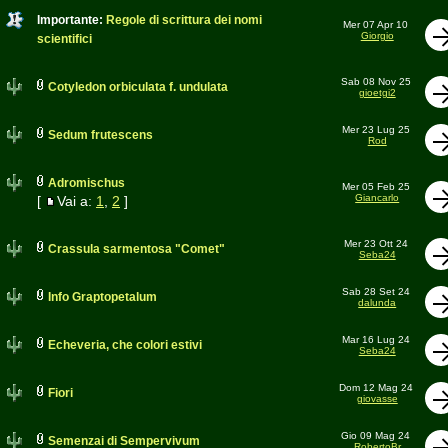
Importante:
Regole di scrittura dei nomi
Mer 07 Apr 10
Giorgio
scientifici
Sab 08 Nov 25
Cotyledon orbiculata f. undulata
gioetgi2
Mer 23 Lug 25
Sedum frutescens
Rod
Adromischus
Mer 05 Feb 25
Giancarlo
[
Vai a:
1
,
2
]
Mer 23 Ott 24
Crassula sarmentosa "Comet"
Seba24
Sab 28 Set 24
Info Graptopetalum
dalunda
Mar 16 Lug 24
Echeveria, che colori estivi
Seba24
Dom 12 Mag 24
Fiori
giovasse
Gio 09 Mag 24
Semenzai di Sempervivum
RobertoBr