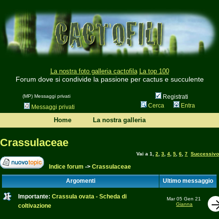
La nostra foto galleria cactofila
La top 100
Forum dove si condivide la passione per cactus e succulente
(MP) Messaggi privati
Registrati
Cerca
Entra
Messaggi privati
Home
La nostra galleria
Crassulaceae
Vai a
1
,
2
,
3
,
4
,
5
,
6
,
7
Successivo
Indice forum
->
Crassulaceae
Argomenti
Ultimo messaggio
Importante:
Crassula ovata - Scheda di
Mar 05 Gen 21
Gianna
coltivazione