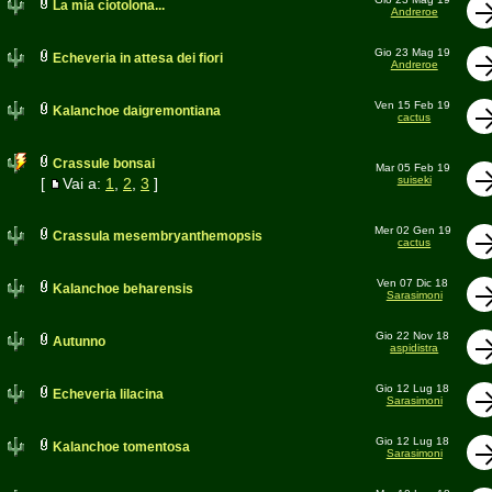
La mia ciotolona...
Andreroe
Gio 23 Mag 19
Echeveria in attesa dei fiori
Andreroe
Ven 15 Feb 19
Kalanchoe daigremontiana
cactus
Crassule bonsai
Mar 05 Feb 19
suiseki
[
Vai a:
1
,
2
,
3
]
Mer 02 Gen 19
Crassula mesembryanthemopsis
cactus
Ven 07 Dic 18
Kalanchoe beharensis
Sarasimoni
Gio 22 Nov 18
Autunno
aspidistra
Gio 12 Lug 18
Echeveria lilacina
Sarasimoni
Gio 12 Lug 18
Kalanchoe tomentosa
Sarasimoni